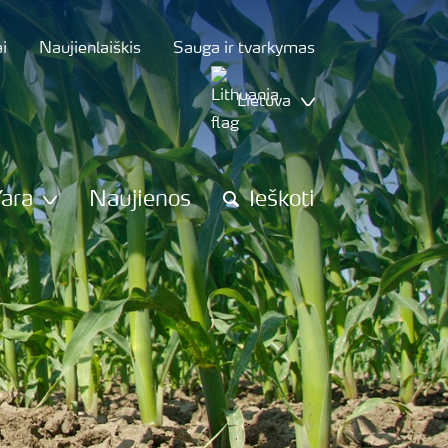
i
Naujienlaiškis
Sauga ir tvarkymas
Lietuva
Yara
Naujienos
Ieškoti