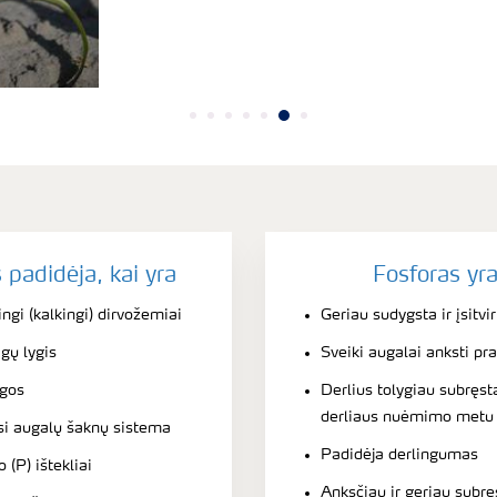
padidėja, kai yra
Fosforas yr
ngi (kalkingi) dirvožemiai
Geriau sudygsta ir įsitvir
gų lygis
Sveiki augalai anksti pra
ygos
Derlius tolygiau subręst
derliaus nuėmimo metu
usi augalų šaknų sistema
Padidėja derlingumas
(P) ištekliai
Anksčiau ir geriau subrę