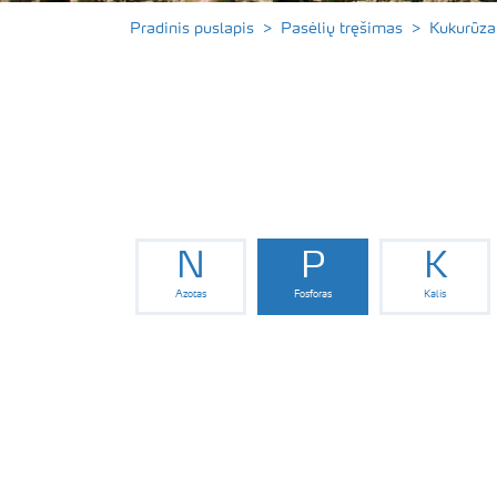
Pradinis puslapis
Pasėlių tręšimas
Kukurūza
N
P
K
Azotas
Fosforas
Kalis