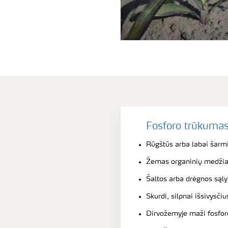
Fosforo trūkumas 
Rūgštūs arba labai šarmi
Žemas organinių medžia
Šaltos arba drėgnos sąl
Skurdi, silpnai išsivysči
Dirvožemyje maži fosforo 