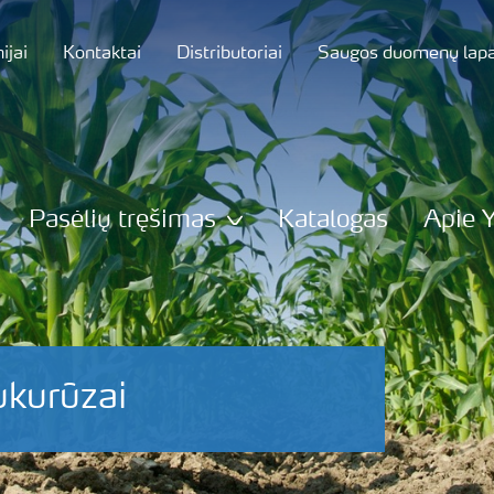
jai
Kontaktai
Distributoriai
Saugos duomenų lapa
Pasėlių tręšimas
Katalogas
Apie 
ukurūzai