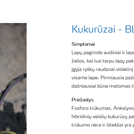
Kukurūzai - B
Simptomai
Lapų pagrindo audiniai ir lap
žalios, kai tuo tarpu lapų pak
įgyja ryškų raudonai violetinį
visame lape. Pirmiausia paž
dažniausiai būna matomas ti
Priežastys
Fosforo trūkumas. Ankstyvoje
hibridinių veislių kukurūzų pa
trūkumo nėra ir ištekliai yr