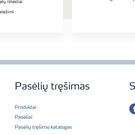
tų ištekliai
eležimi
Pasėlių tręšimas
S
fa
Produktai
Pasėliai
Pasėlių tręšimo katalogas