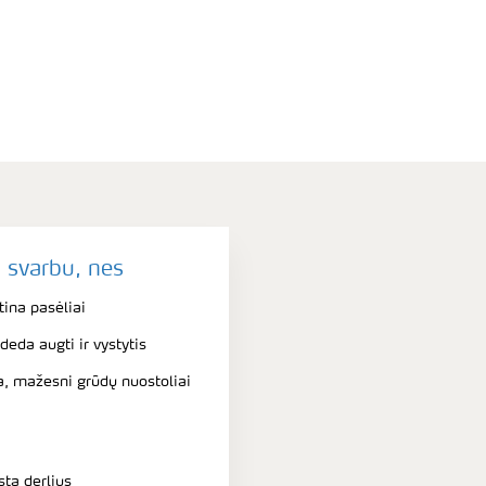
a svarbu, nes
tina pasėliai
deda augti ir vystytis
a, mažesni grūdų nuostoliai
sta derlius