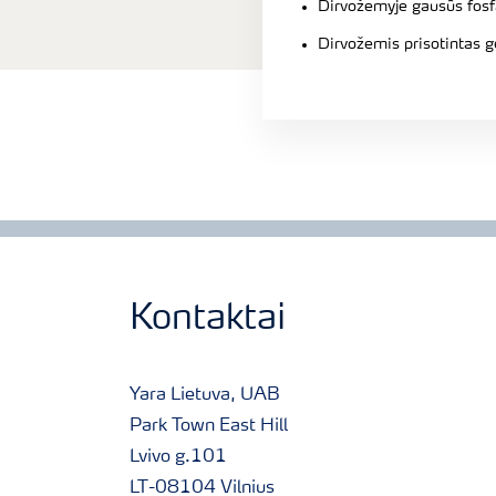
Dirvožemyje gausūs fosfa
Dirvožemis prisotintas g
Kontaktai
Yara Lietuva, UAB
Park Town East Hill
Lvivo g.101
LT-08104 Vilnius