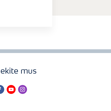
ekite mus
cebook
youtube
instagram