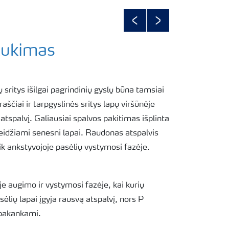
Previous
Next
lukimas
ų sritys išilgai pagrindinių gyslų būna tamsiai
raščiai ir tarpgyslinės sritys lapų viršūnėje
 atspalvį. Galiausiai spalvos pakitimas išplinta
eidžiami senesni lapai. Raudonas atspalvis
k ankstyvojoje pasėlių vystymosi fazėje.
 augimo ir vystymosi fazėje, kai kurių
sėlių lapai įgyja rausvą atspalvį, nors P
a pakankami.