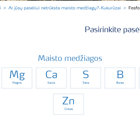
i
Ar jūsų pasėliui netrūksta maisto medžiagų?-Kukurūzai
Fosfo
Pasirinkite pasė
Maisto medžiagos
Mg
Ca
S
B
Magnis
Kalcis
Siera
Boras
Zn
Cinkas