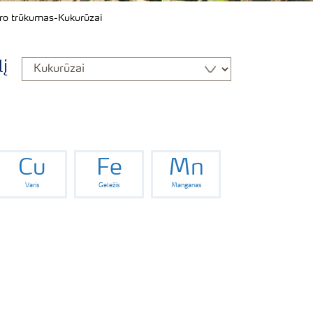
ro trūkumas-Kukurūzai
lį
Cu
Fe
Mn
Varis
Geležis
Manganas