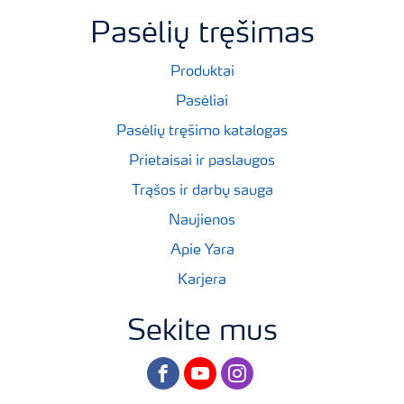
Pasėlių tręšimas
Produktai
Pasėliai
Pasėlių tręšimo katalogas
Prietaisai ir paslaugos
Trąšos ir darbų sauga
Naujienos
Apie Yara
Karjera
Sekite mus
facebook
youtube
instagram