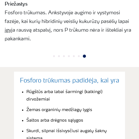
Priežastys
Fosforo trūkumas. Ankstyvoje augimo ir vystymosi
fazėje, kai kurių hibridinių veislių kukurūzų pasėlių lapai
įgyja rausvą atspalvį, nors P trūkumo nėra ir ištekliai yra
pakankami.
Fosforo trūkumas padidėja, kai yra
Rūgštūs arba labai šarmingi (kalkingi)
dirvožemiai
Žemas organinių medžiagų lygis
Šaltos arba drėgnos sąlygos
Skurdi, silpnai išsivysčiusi augalų šaknų
sistema