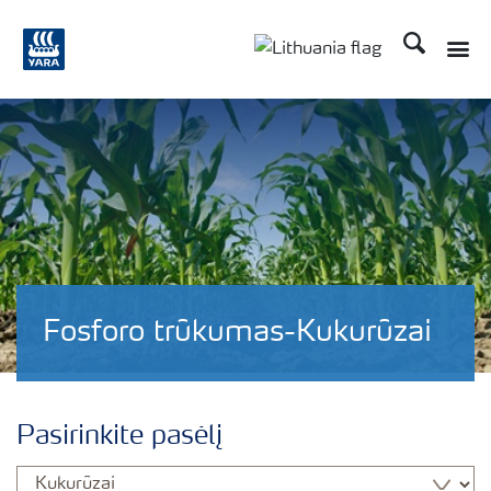
Ieškoti
Fosforo trūkumas-Kukurūzai
Pasirinkite pasėlį