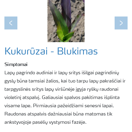
Previous
Next
Kukurūzai - Blukimas
Simptomai
Lapų pagrindo audiniai ir lapų sritys išilgai pagrindinių
gyslų būna tamsiai žalios, kai tuo tarpu lapų pakraščiai ir
tarpgyslinės sritys lapų viršūnėje įgyja ryškų raudonai
violetinį atspalvį. Galiausiai spalvos pakitimas išplinta
visame lape. Pirmiausia pažeidžiami senesni lapai.
Raudonas atspalvis dažniausiai būna matomas tik
ankstyvojoje pasėlių vystymosi fazėje.