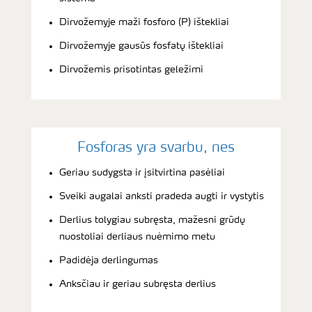
Dirvožemyje maži fosforo (P) ištekliai
Dirvožemyje gausūs fosfatų ištekliai
Dirvožemis prisotintas geležimi
Fosforas yra svarbu, nes
Geriau sudygsta ir įsitvirtina pasėliai
Sveiki augalai anksti pradeda augti ir vystytis
Derlius tolygiau subręsta, mažesni grūdų
nuostoliai derliaus nuėmimo metu
Padidėja derlingumas
Anksčiau ir geriau subręsta derlius