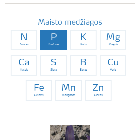
Maisto medžiagos
N
P
K
Mg
Azotas
Fosforas
Kalis
Magnis
Ca
S
B
Cu
Kalcis
Siera
Boras
Varis
Fe
Mn
Zn
Geležis
Manganas
Cinkas