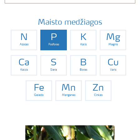
Maisto medžiagos
N
P
K
Mg
Azotas
Fosforas
Kalis
Magnis
Ca
S
B
Cu
Kalcis
Siera
Boras
Varis
Fe
Mn
Zn
Geležis
Manganas
Cinkas