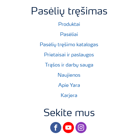
Pasėlių tręšimas
Produktai
Pasėliai
Pasėlių tręšimo katalogas
Prietaisai ir paslaugos
Trąšos ir darbų sauga
Naujienos
Apie Yara
Karjera
Sekite mus
facebook
youtube
instagram