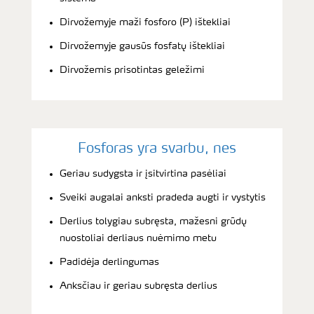
Dirvožemyje maži fosforo (P) ištekliai
Dirvožemyje gausūs fosfatų ištekliai
Dirvožemis prisotintas geležimi
Fosforas yra svarbu, nes
Geriau sudygsta ir įsitvirtina pasėliai
Sveiki augalai anksti pradeda augti ir vystytis
Derlius tolygiau subręsta, mažesni grūdų
nuostoliai derliaus nuėmimo metu
Padidėja derlingumas
Anksčiau ir geriau subręsta derlius