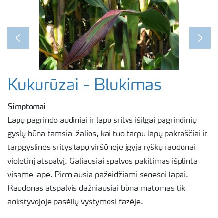
Previous
Next
Kukurūzai - Blukimas
Simptomai
Lapų pagrindo audiniai ir lapų sritys išilgai pagrindinių
gyslų būna tamsiai žalios, kai tuo tarpu lapų pakraščiai ir
tarpgyslinės sritys lapų viršūnėje įgyja ryškų raudonai
violetinį atspalvį. Galiausiai spalvos pakitimas išplinta
visame lape. Pirmiausia pažeidžiami senesni lapai.
Raudonas atspalvis dažniausiai būna matomas tik
ankstyvojoje pasėlių vystymosi fazėje.