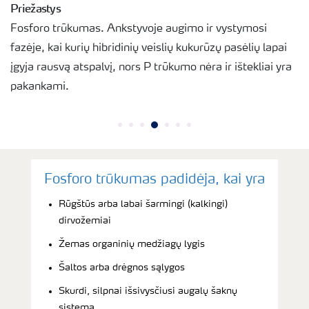
Priežastys
Fosforo trūkumas. Ankstyvoje augimo ir vystymosi
fazėje, kai kurių hibridinių veislių kukurūzų pasėlių lapai
įgyja rausvą atspalvį, nors P trūkumo nėra ir ištekliai yra
pakankami.
Fosforo trūkumas padidėja, kai yra
Rūgštūs arba labai šarmingi (kalkingi)
dirvožemiai
Žemas organinių medžiagų lygis
Šaltos arba drėgnos sąlygos
Skurdi, silpnai išsivysčiusi augalų šaknų
sistema