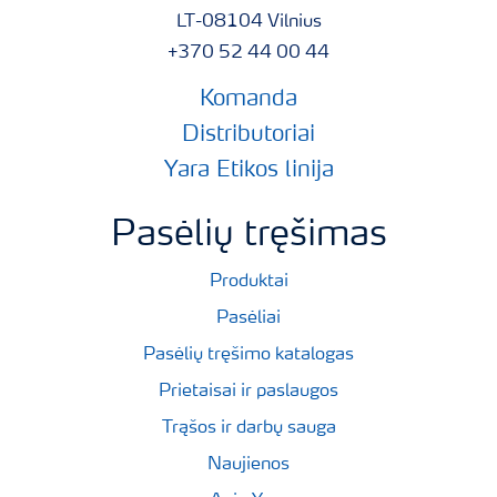
LT-08104 Vilnius
+370 52 44 00 44
Komanda
Distributoriai
Yara Etikos linija
Pasėlių tręšimas
Produktai
Pasėliai
Pasėlių tręšimo katalogas
Prietaisai ir paslaugos
Trąšos ir darbų sauga
Naujienos