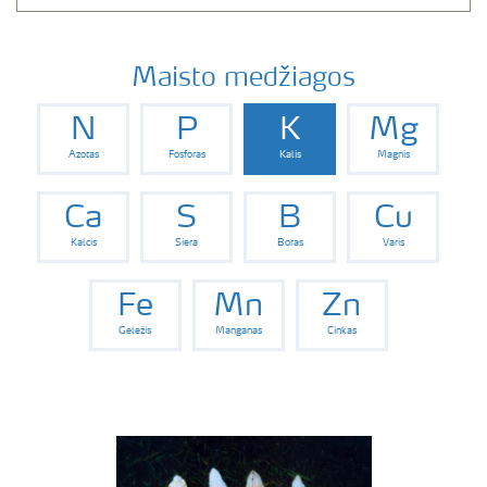
Maisto medžiagos
N
P
K
Mg
Azotas
Fosforas
Kalis
Magnis
Ca
S
B
Cu
Kalcis
Siera
Boras
Varis
Fe
Mn
Zn
Geležis
Manganas
Cinkas