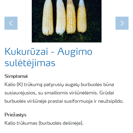
Previous
Next
Kukurūzai - Augimo
sulėtėjimas
Simptomai
Kalio (K) trūkumą patyrusių augalų burbuolės būna
susiaurėjusios, su smailiomis viršūnėlėmis. Grūdai
burbuolės viršūnėje prastai susiformuoja ir neužsipildo.
Priežastys
Kalio trūkumas (burbuolės dešinėje).