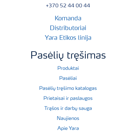
+370 52 44 00 44
Komanda
Distributoriai
Yara Etikos linija
Pasėlių tręšimas
Produktai
Pasėliai
Pasėlių tręšimo katalogas
Prietaisai ir paslaugos
Trąšos ir darbų sauga
Naujienos
Apie Yara