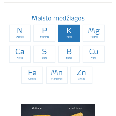
Maisto medžiagos
N
P
K
Mg
Azotas
Fosforas
Kalis
Magnis
Ca
S
B
Cu
Kalcis
Siera
Boras
Varis
Fe
Mn
Zn
Geležis
Manganas
Cinkas