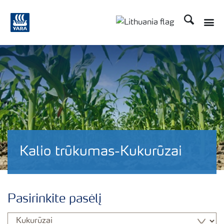
Ieškoti
Kalio trūkumas-Kukurūzai
Pasirinkite pasėlį