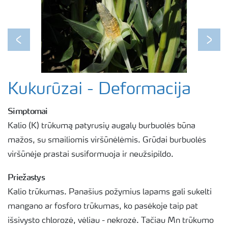
Previous
Next
Kukurūzai - Deformacija
Simptomai
Kalio (K) trūkumą patyrusių augalų burbuolės būna
mažos, su smailiomis viršūnėlėmis. Grūdai burbuolės
viršūnėje prastai susiformuoja ir neužsipildo.
Priežastys
Kalio trūkumas. Panašius požymius lapams gali sukelti
mangano ar fosforo trūkumas, ko pasėkoje taip pat
išsivysto chlorozė, vėliau - nekrozė. Tačiau Mn trūkumo