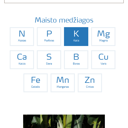
Maisto medžiagos
N
P
K
Mg
Azotas
Fosforas
Kalis
Magnis
Ca
S
B
Cu
Kalcis
Siera
Boras
Varis
Fe
Mn
Zn
Geležis
Manganas
Cinkas