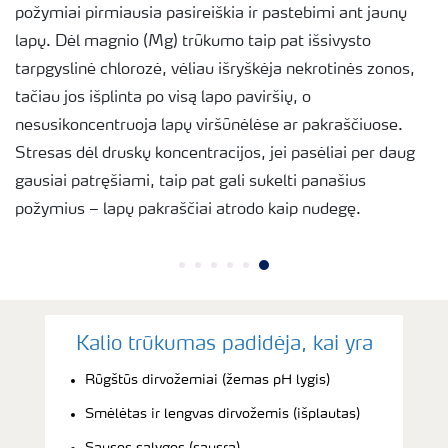
požymiai pirmiausia pasireiškia ir pastebimi ant jaunų
lapų. Dėl magnio (Mg) trūkumo taip pat išsivysto
tarpgyslinė chlorozė, vėliau išryškėja nekrotinės zonos,
tačiau jos išplinta po visą lapo paviršių, o
nesusikoncentruoja lapų viršūnėlėse ar pakraščiuose.
Stresas dėl druskų koncentracijos, jei pasėliai per daug
gausiai patręšiami, taip pat gali sukelti panašius
požymius – lapų pakraščiai atrodo kaip nudegę.
Kalio trūkumas padidėja, kai yra
Rūgštūs dirvožemiai (žemas pH lygis)
Smėlėtas ir lengvas dirvožemis (išplautas)
Sausos sąlygos (sausra)