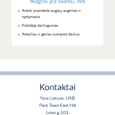
Magnis yra svarbu, nes
Anksti prasideda augalų augimas ir
vystymasis
Padidėja derlingumas
Anksčiau ir geriau subręsta derlius
Kontaktai
Yara Lietuva, UAB
Park Town East Hill
Lvivo g.101