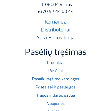
LT-08104 Vilnius
+370 52 44 00 44
Komanda
Distributoriai
Yara Etikos linija
Pasėlių tręšimas
Produktai
Pasėliai
Pasėlių tręšimo katalogas
Prietaisai ir paslaugos
Trąšos ir darbų sauga
Naujienos