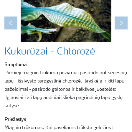
Previous
Next
Kukurūzai - Chlorozė
Simptomai
Pirmieji magnio trūkumo požymiai pasirodo ant senesnių
lapų - išsivysto tarpgyslinė chlorozė. Išryškėja ir kiti lapų
pažeidimai - pasirodo geltonos ir balkšvos juostelės;
ilgiausiai žali lapų audiniai išlieka pagrindinių lapo gyslų
srityse.
Priežastys
Magnio trūkumas. Kai pasėliams trūksta geležies ir