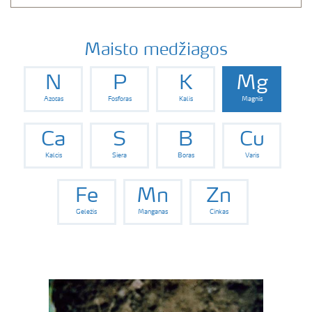
Maisto medžiagos
N
P
K
Mg
Azotas
Fosforas
Kalis
Magnis
Ca
S
B
Cu
Kalcis
Siera
Boras
Varis
Fe
Mn
Zn
Geležis
Manganas
Cinkas