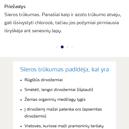
Priežastys
Sieros trūkumas. Panašiai kaip ir azoto trūkumo atveju,
gali išsivystyti chlorozė, tačiau jos požymiai pirmiausia
išryškėja ant senesnių lapų.
Sieros trūkumas padidėja, kai yra
Rūgštūs dirvožemiai
Smėlėti, lengvi dirvožemiai (išplauti)
Žemas organinių medžiagų lygis
Į dirvožemį mažai patenka oro (apsemtas
dirvožemis)
Vietovės, kuriose maži pramoninių teršalų