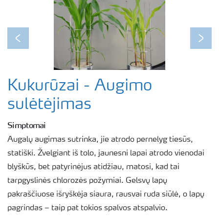
Previous
Next
Kukurūzai - Augimo
sulėtėjimas
Simptomai
Augalų augimas sutrinka, jie atrodo pernelyg tiesūs,
statiški. Žvelgiant iš tolo, jaunesni lapai atrodo vienodai
blyškūs, bet patyrinėjus atidžiau, matosi, kad tai
tarpgyslinės chlorozės požymiai. Gelsvų lapų
pakraščiuose išryškėja siaura, rausvai ruda siūlė, o lapų
pagrindas – taip pat tokios spalvos atspalvio.