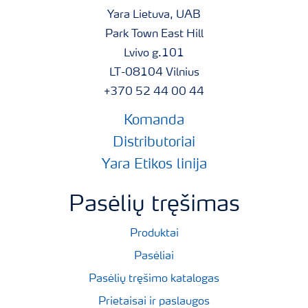
Yara Lietuva, UAB
Park Town East Hill
Lvivo g.101
LT-08104 Vilnius
+370 52 44 00 44
Komanda
Distributoriai
Yara Etikos linija
Pasėlių tręšimas
Produktai
Pasėliai
Pasėlių tręšimo katalogas
Prietaisai ir paslaugos