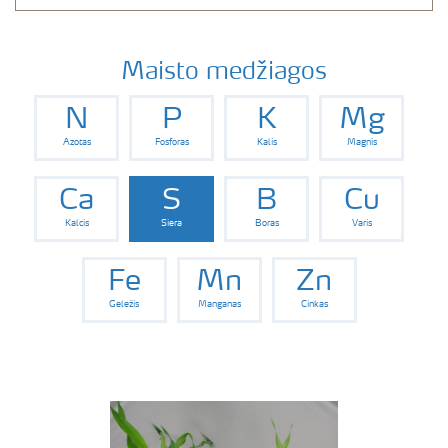
Maisto medžiagos
N
P
K
Mg
Azotas
Fosforas
Kalis
Magnis
Ca
S
B
Cu
Kalcis
Siera
Boras
Varis
Fe
Mn
Zn
Geležis
Manganas
Cinkas