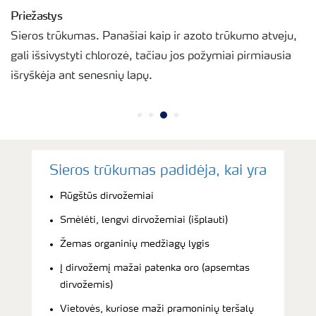
Priežastys
Sieros trūkumas. Panašiai kaip ir azoto trūkumo atveju,
gali išsivystyti chlorozė, tačiau jos požymiai pirmiausia
išryškėja ant senesnių lapų.
Sieros trūkumas padidėja, kai yra
Rūgštūs dirvožemiai
Smėlėti, lengvi dirvožemiai (išplauti)
Žemas organinių medžiagų lygis
Į dirvožemį mažai patenka oro (apsemtas
dirvožemis)
Vietovės, kuriose maži pramoninių teršalų