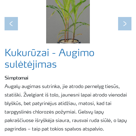
Previous
Next
Kukurūzai - Augimo
sulėtėjimas
Simptomai
Augalų augimas sutrinka, jie atrodo pernelyg tiesūs,
statiški. Žvelgiant iš tolo, jaunesni lapai atrodo vienodai
blyškūs, bet patyrinėjus atidžiau, matosi, kad tai
tarpgyslinės chlorozės požymiai. Gelsvų lapų
pakraščiuose išryškėja siaura, rausvai ruda siūlė, o lapų
pagrindas – taip pat tokios spalvos atspalvio.