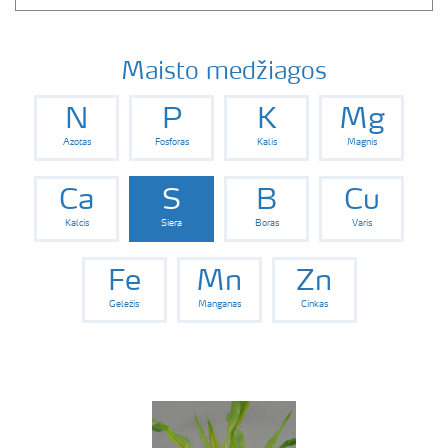
Maisto medžiagos
N
P
K
Mg
Azotas
Fosforas
Kalis
Magnis
Ca
S
B
Cu
Kalcis
Siera
Boras
Varis
Fe
Mn
Zn
Geležis
Manganas
Cinkas