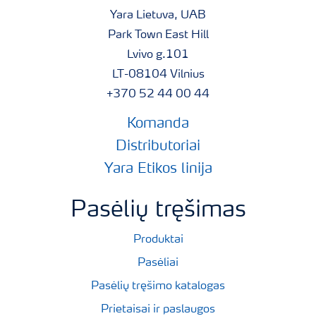
Yara Lietuva, UAB
Park Town East Hill
Lvivo g.101
LT-08104 Vilnius
+370 52 44 00 44
Komanda
Distributoriai
Yara Etikos linija
Pasėlių tręšimas
Produktai
Pasėliai
Pasėlių tręšimo katalogas
Prietaisai ir paslaugos