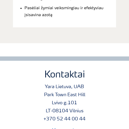
Pasėliai žymiai veiksmingiau ir efektyviau
įsisavina azotą
Kontaktai
Yara Lietuva, UAB
Park Town East Hill
Lvivo g.101
LT-08104 Vilnius
+370 52 44 00 44