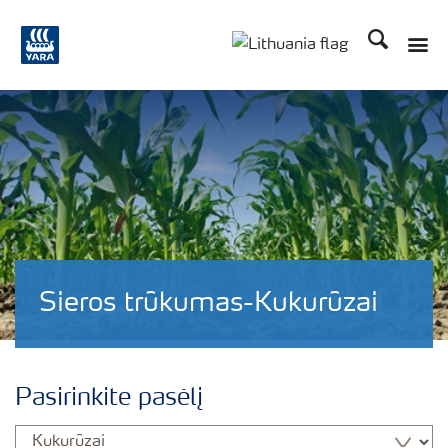
Ieškoti
Sieros trūkumas-Kukurūzai
Pasirinkite pasėlį