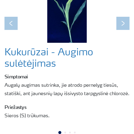
Previous
Next
Kukurūzai - Augimo
sulėtėjimas
Simptomai
Augalų augimas sutrinka, jie atrodo pernelyg tiesūs,
statiški, ant jaunesnių lapų išsivysto tarpgyslinė chlorozė.
Priežastys
Sieros (S) trūkumas.