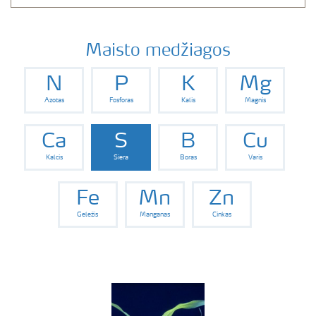
Maisto medžiagos
N
P
K
Mg
Azotas
Fosforas
Kalis
Magnis
Ca
S
B
Cu
Kalcis
Siera
Boras
Varis
Fe
Mn
Zn
Geležis
Manganas
Cinkas