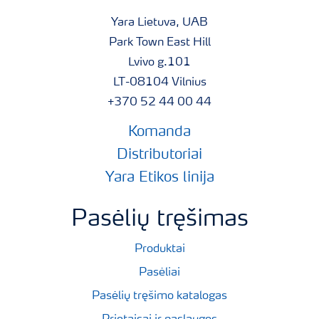
Yara Lietuva, UAB
Park Town East Hill
Lvivo g.101
LT-08104 Vilnius
+370 52 44 00 44
Komanda
Distributoriai
Yara Etikos linija
Pasėlių tręšimas
Produktai
Pasėliai
Pasėlių tręšimo katalogas