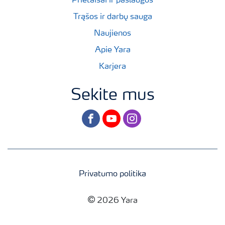
Prietaisai ir paslaugos
Trąšos ir darbų sauga
Naujienos
Apie Yara
Karjera
Sekite mus
facebook
youtube
instagram
Privatumo politika
2026 Yara