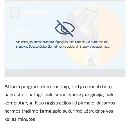
Šis medijos elementas yra išjungtas, nes tam reikia sutikimo dėl
slapukų. Spustelėkite čia, jei norite atidaryti slapukų nustatymus.
Atfarm programą kurėme taip, kad ja naudoti būtų
paprasta ir patogu tiek išmaniajame įrenginyje, tiek
kompiuteryje. Nuo registracijos iki pirmojo kintamos
normos tręšimo žemėlapio sukūrimo užtruksite vos
kelias minutes!