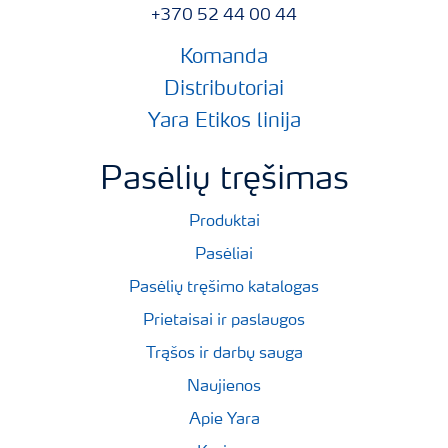
+370 52 44 00 44
Komanda
Distributoriai
Yara Etikos linija
Pasėlių tręšimas
Produktai
Pasėliai
Pasėlių tręšimo katalogas
Prietaisai ir paslaugos
Trąšos ir darbų sauga
Naujienos
Apie Yara