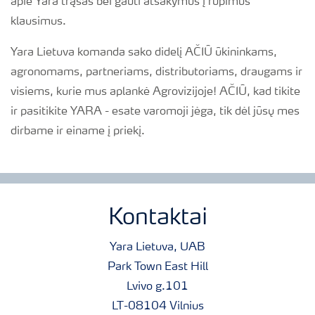
apie Yara trąšas bei gauti atsakymus į rūpimus
klausimus.
Yara Lietuva komanda sako didelį AČIŪ ūkininkams,
agronomams, partneriams, distributoriams, draugams ir
visiems, kurie mus aplankė Agrovizijoje! AČIŪ, kad tikite
ir pasitikite YARA - esate varomoji jėga, tik dėl jūsų mes
dirbame ir einame į priekį.
Kontaktai
Yara Lietuva, UAB
Park Town East Hill
Lvivo g.101
LT-08104 Vilnius