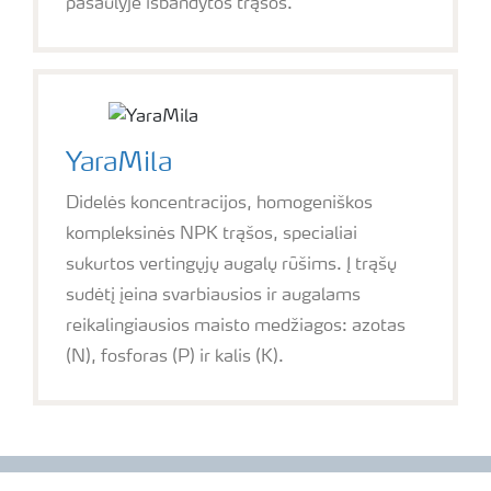
pasaulyje išbandytos trąšos.
YaraMila
Didelės koncentracijos, homogeniškos
kompleksinės NPK trąšos, specialiai
sukurtos vertingųjų augalų rūšims. Į trąšų
sudėtį įeina svarbiausios ir augalams
reikalingiausios maisto medžiagos: azotas
(N), fosforas (P) ir kalis (K).