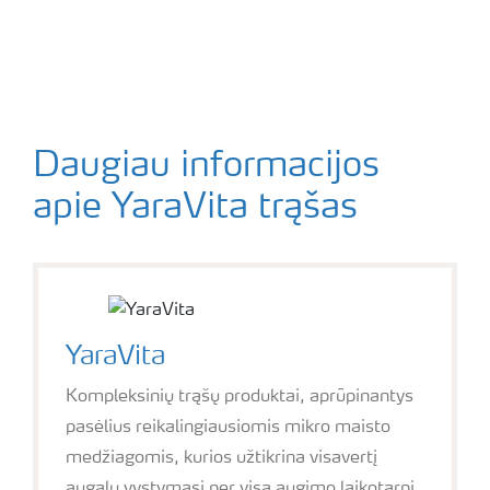
Daugiau informacijos
apie YaraVita trąšas
YaraVita
Kompleksinių trąšų produktai, aprūpinantys
pasėlius reikalingiausiomis mikro maisto
medžiagomis, kurios užtikrina visavertį
augalų vystymąsi per visą augimo laikotarpį.