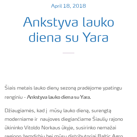
April 18, 2018
Ankstyva lauko
diena su Yara
Šiais metais lauko dienų sezoną pradėjome ypatingu
Ankstyva lauko diena su Yara.
renginiu -
Džiaugiamės, kad į mūsų lauko dieną, surengtą
moderniame ir naujoves diegiančiame Šiaulių rajono
ūkininko Vitoldo Norkaus ūkyje, susirinko nemažai
regiono žemdirbių bei mūsų distributoriai Baltic Agro,