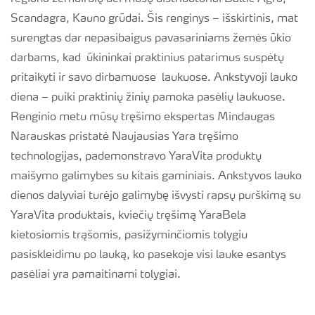
Scandagra, Kauno grūdai. Šis renginys – išskirtinis, mat
surengtas dar nepasibaigus pavasariniams žemės ūkio
darbams, kad ūkininkai praktinius patarimus suspėtų
pritaikyti ir savo dirbamuose laukuose. Ankstyvoji lauko
diena – puiki praktinių žinių pamoka pasėlių laukuose.
Renginio metu mūsų tręšimo ekspertas Mindaugas
Narauskas pristatė Naujausias Yara tręšimo
technologijas, pademonstravo YaraVita produktų
maišymo galimybes su kitais gaminiais. Ankstyvos lauko
dienos dalyviai turėjo galimybę išvysti rapsų purškimą su
YaraVita produktais, kviečių tręšimą YaraBela
kietosiomis trąšomis, pasižyminčiomis tolygiu
pasiskleidimu po lauką, ko pasekoje visi lauke esantys
pasėliai yra pamaitinami tolygiai.