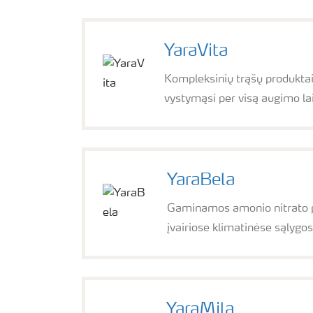
YaraVita
Kompleksinių trąšų produktai
vystymąsi per visą augimo lai
YaraBela
Gaminamos amonio nitrato pag
įvairiose klimatinėse sąlygo
YaraMila