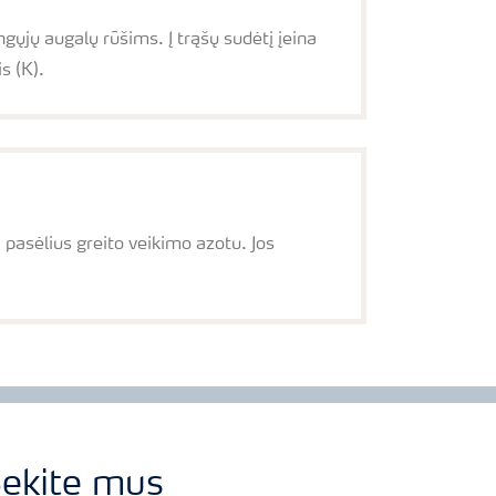
ųjų augalų rūšims. Į trąšų sudėtį įeina
s (K).
 pasėlius greito veikimo azotu. Jos
ekite mus