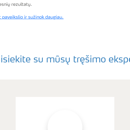
resnių rezultatų.
 paveikslio ir sužinok daugiau.
isiekite su mūsų tręšimo eksp