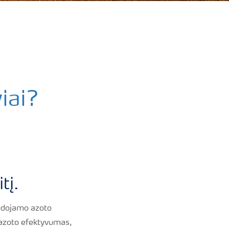
iai?
tį.
audojamo azoto
o azoto efektyvumas,