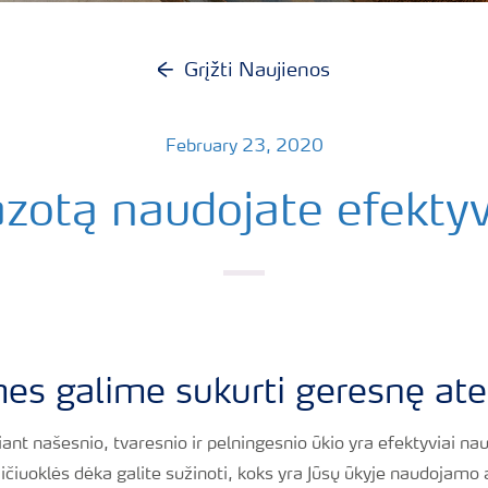
Grįžti Naujienos
February 23, 2020
azotą naudojate efektyv
s galime sukurti geresnę atei
iant našesnio, tvaresnio ir pelningesnio ūkio yra efektyviai n
ičiuoklės dėka galite sužinoti, koks yra Jūsų ūkyje naudojam