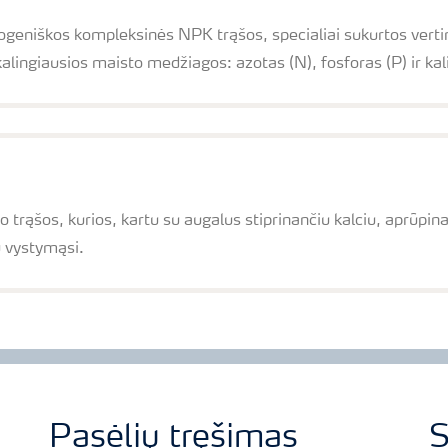
geniškos kompleksinės NPK trąšos, specialiai sukurtos verting
alingiausios maisto medžiagos: azotas (N), fosforas (P) ir kali
o trąšos, kurios, kartu su augalus stiprinančiu kalciu, aprūpina
ų vystymąsi.
Pasėlių tręšimas
S