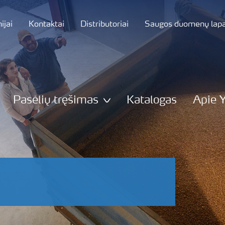
jai
Kontaktai
Distributoriai
Saugos duomenų lapa
Pasėlių tręšimas
Katalogas
Apie 