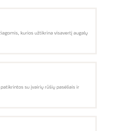
agomis, kurios užtikrina visavertį augalų
ikrintos su įvairių rūšių pasėliais ir