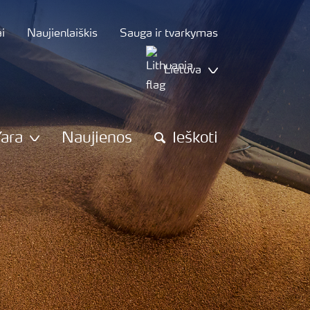
i
Naujienlaiškis
Sauga ir tvarkymas
Lietuva
Yara
Naujienos
Ieškoti