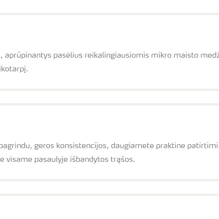
, aprūpinantys pasėlius reikalingiausiomis mikro maisto medži
kotarpį.
rindu, geros konsistencijos, daugiamete praktine patirtimi pat
se visame pasaulyje išbandytos trąšos.