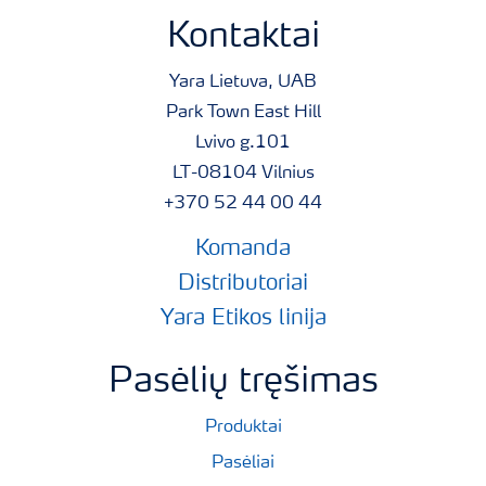
Kontaktai
Yara Lietuva, UAB
Park Town East Hill
Lvivo g.101
LT-08104 Vilnius
+370 52 44 00 44
Komanda
Distributoriai
Yara Etikos linija
Pasėlių tręšimas
Produktai
Pasėliai