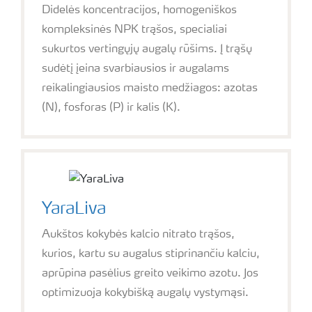
Didelės koncentracijos, homogeniškos
kompleksinės NPK trąšos, specialiai
sukurtos vertingųjų augalų rūšims. Į trąšų
sudėtį įeina svarbiausios ir augalams
reikalingiausios maisto medžiagos: azotas
(N), fosforas (P) ir kalis (K).
YaraLiva
Aukštos kokybės kalcio nitrato trąšos,
kurios, kartu su augalus stiprinančiu kalciu,
aprūpina pasėlius greito veikimo azotu. Jos
optimizuoja kokybišką augalų vystymąsi.