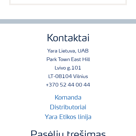
Kontaktai
Yara Lietuva, UAB
Park Town East Hill
Lvivo g.101
LT-08104 Vilnius
+370 52 44 00 44
Komanda
Distributoriai
Yara Etikos linija
Pasėlių tręšimas