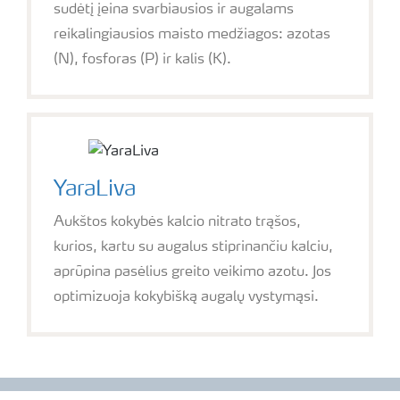
sudėtį įeina svarbiausios ir augalams
reikalingiausios maisto medžiagos: azotas
(N), fosforas (P) ir kalis (K).
YaraLiva
Aukštos kokybės kalcio nitrato trąšos,
kurios, kartu su augalus stiprinančiu kalciu,
aprūpina pasėlius greito veikimo azotu. Jos
optimizuoja kokybišką augalų vystymąsi.