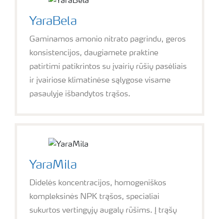
YaraBela
Gaminamos amonio nitrato pagrindu, geros
konsistencijos, daugiamete praktine
patirtimi patikrintos su įvairių rūšių pasėliais
ir įvairiose klimatinėse sąlygose visame
pasaulyje išbandytos trąšos.
YaraMila
Didelės koncentracijos, homogeniškos
kompleksinės NPK trąšos, specialiai
sukurtos vertingųjų augalų rūšims. Į trąšų