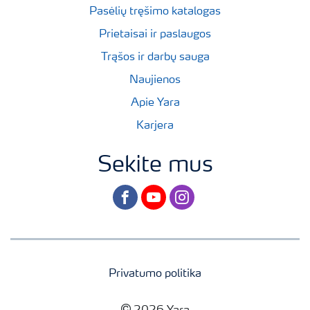
Pasėlių tręšimo katalogas
Prietaisai ir paslaugos
Trąšos ir darbų sauga
Naujienos
Apie Yara
Karjera
Sekite mus
facebook
youtube
instagram
Privatumo politika