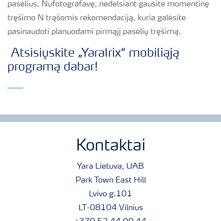
pasėlius. Nufotografavę, nedelsiant gausite momentinę
tręšimo N trąšomis rekomendaciją, kuria galėsite
pasinaudoti planuodami pirmąjį pasėlių tręšimą.
Atsisiųskite „YaraIrix“ mobiliąją
programą dabar!
Kontaktai
Yara Lietuva, UAB
Park Town East Hill
Lvivo g.101
LT-08104 Vilnius