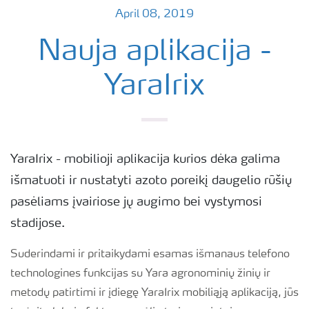
April 08, 2019
Nauja aplikacija -
YaraIrix
YaraIrix - mobilioji aplikacija kurios dėka galima
išmatuoti ir nustatyti azoto poreikį daugelio rūšių
pasėliams įvairiose jų augimo bei vystymosi
stadijose.
Suderindami ir pritaikydami esamas išmanaus telefono
technologines funkcijas su Yara agronominių žinių ir
metodų patirtimi ir įdiegę YaraIrix mobiliąją aplikaciją, jūs