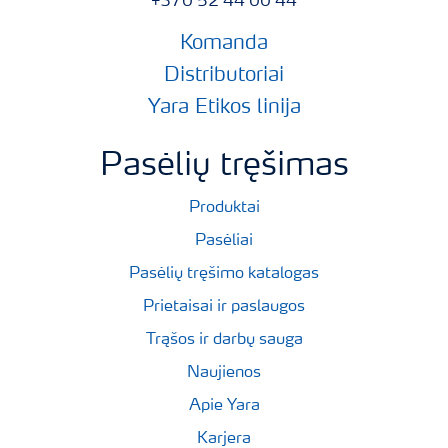
+370 52 44 00 44
Komanda
Distributoriai
Yara Etikos linija
Pasėlių tręšimas
Produktai
Pasėliai
Pasėlių tręšimo katalogas
Prietaisai ir paslaugos
Trąšos ir darbų sauga
Naujienos
Apie Yara
Karjera