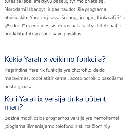
turėsite labai efektyvų pasėlių tyrimo prietaisą.
Norėdami išbandyti ir pasinaudoti šia programa,
atsisiųskite YaraIrix į savo išmanųjį įrenginį (tinka „iOS“ ir
„Android“ operacines sistemas palaikantys telefonai) ir
pradėkite fotografuoti savo pasėlius.
Kokia YaraIrix veikimo funkcija?
Pagrindinė YaraIrix funkcija yra chlorofilo kiekio
matavimas, todėl atitinkamai, azoto poreikio pasėliams
nustatymas.
Kuri YaraIrix versija tinka būtent
man?
Bazinė mobiliosios programos versija yra nemokamai
įdiegiama išmaniajame telefone ir skirta žieminių