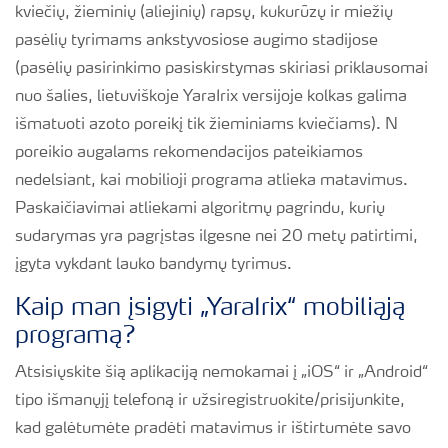
kviečių, žieminių (aliejinių) rapsų, kukurūzų ir miežių
pasėlių tyrimams ankstyvosiose augimo stadijose
(pasėlių pasirinkimo pasiskirstymas skiriasi priklausomai
nuo šalies, lietuviškoje YaraIrix versijoje kolkas galima
išmatuoti azoto poreikį tik žieminiams kviečiams). N
poreikio augalams rekomendacijos pateikiamos
nedelsiant, kai mobilioji programa atlieka matavimus.
Paskaičiavimai atliekami algoritmų pagrindu, kurių
sudarymas yra pagrįstas ilgesne nei 20 metų patirtimi,
įgyta vykdant lauko bandymų tyrimus.
Kaip man įsigyti „YaraIrix“ mobiliąją
programą?
Atsisiųskite šią aplikaciją nemokamai į „iOS“ ir „Android“
tipo išmanųjį telefoną ir užsiregistruokite/prisijunkite,
kad galėtumėte pradėti matavimus ir ištirtumėte savo