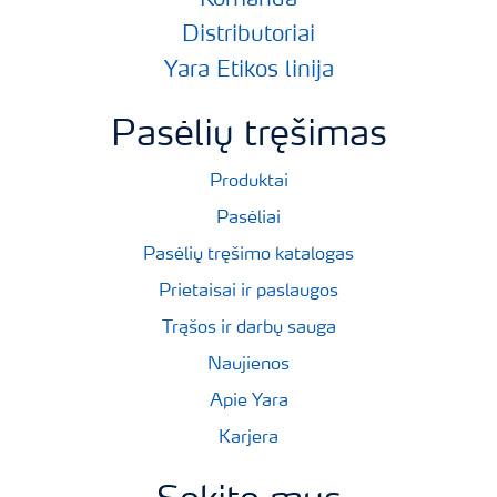
Komanda
Distributoriai
Yara Etikos linija
Pasėlių tręšimas
Produktai
Pasėliai
Pasėlių tręšimo katalogas
Prietaisai ir paslaugos
Trąšos ir darbų sauga
Naujienos
Apie Yara
Karjera