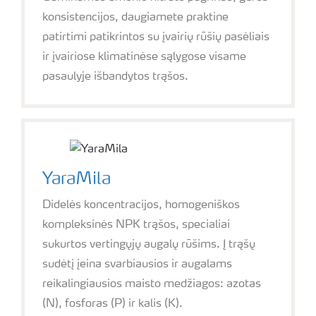
konsistencijos, daugiamete praktine
patirtimi patikrintos su įvairių rūšių pasėliais
ir įvairiose klimatinėse sąlygose visame
pasaulyje išbandytos trąšos.
YaraMila
Didelės koncentracijos, homogeniškos
kompleksinės NPK trąšos, specialiai
sukurtos vertingųjų augalų rūšims. Į trąšų
sudėtį įeina svarbiausios ir augalams
reikalingiausios maisto medžiagos: azotas
(N), fosforas (P) ir kalis (K).