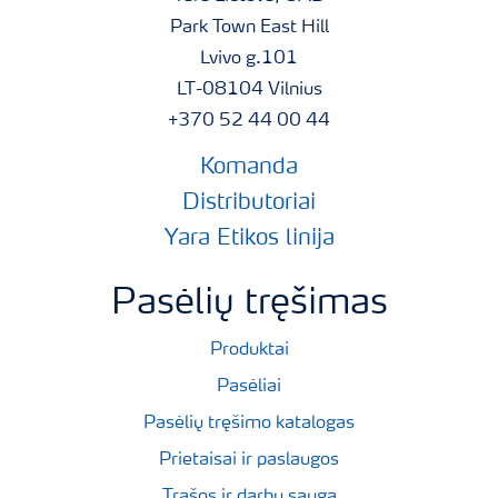
Park Town East Hill
Lvivo g.101
LT-08104 Vilnius
+370 52 44 00 44
Komanda
Distributoriai
Yara Etikos linija
Pasėlių tręšimas
Produktai
Pasėliai
Pasėlių tręšimo katalogas
Prietaisai ir paslaugos
Trąšos ir darbų sauga