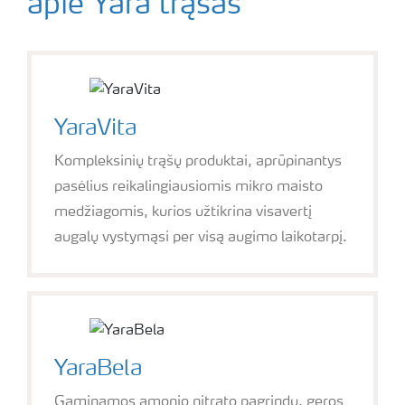
apie Yara trąšas
YaraVita
Kompleksinių trąšų produktai, aprūpinantys
pasėlius reikalingiausiomis mikro maisto
medžiagomis, kurios užtikrina visavertį
augalų vystymąsi per visą augimo laikotarpį.
YaraBela
Gaminamos amonio nitrato pagrindu, geros