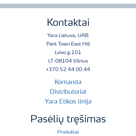
Kontaktai
Yara Lietuva, UAB
Park Town East Hill
Lvivo g.101
LT-08104 Vilnius
+370 52 44 00 44
Komanda
Distributoriai
Yara Etikos linija
Pasėlių tręšimas
Produktai