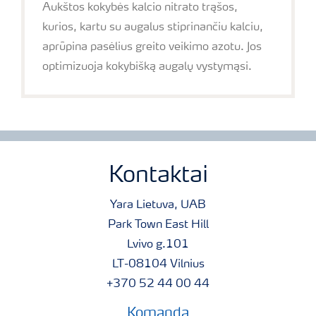
Aukštos kokybės kalcio nitrato trąšos,
kurios, kartu su augalus stiprinančiu kalciu,
aprūpina pasėlius greito veikimo azotu. Jos
optimizuoja kokybišką augalų vystymąsi.
Kontaktai
Yara Lietuva, UAB
Park Town East Hill
Lvivo g.101
LT-08104 Vilnius
+370 52 44 00 44
Komanda