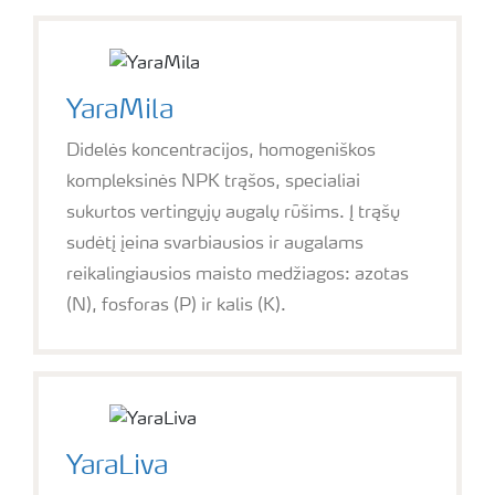
YaraMila
Didelės koncentracijos, homogeniškos
kompleksinės NPK trąšos, specialiai
sukurtos vertingųjų augalų rūšims. Į trąšų
sudėtį įeina svarbiausios ir augalams
reikalingiausios maisto medžiagos: azotas
(N), fosforas (P) ir kalis (K).
YaraLiva