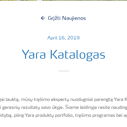
Grįžti Naujienos
April 16, 2019
Yara Katalogas
gai lauktą, mūsų tręšimo ekspertų nuodugniai parengtą Yara K
 geresnių rezultatų savo ūkyje. Šiame leidinyje rasite naudin
 mitybą, pilną Yara produktų portfolio, tręšimo programas bei