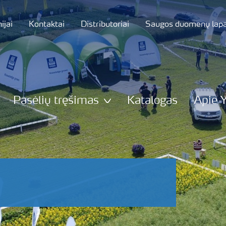
jai
Kontaktai
Distributoriai
Saugos duomenų lapa
Pasėlių tręšimas
Katalogas
Apie 