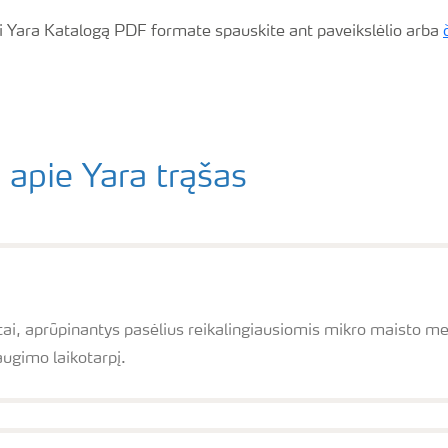
i Yara Katalogą PDF formate spauskite ant paveikslėlio arba
 apie Yara trąšas
ai, aprūpinantys pasėlius reikalingiausiomis mikro maisto med
augimo laikotarpį.