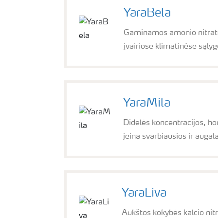
YaraBela
Gaminamos amonio nitrato p
įvairiose klimatinėse sąly
YaraMila
Didelės koncentracijos, ho
įeina svarbiausios ir augal
YaraLiva
Aukštos kokybės kalcio nitr