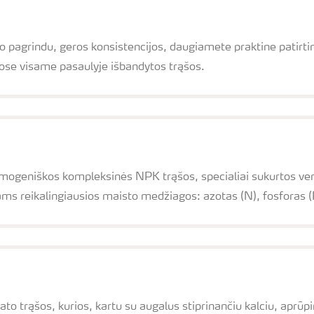
agrindu, geros konsistencijos, daugiamete praktine patirtimi p
gose visame pasaulyje išbandytos trąšos.
mogeniškos kompleksinės NPK trąšos, specialiai sukurtos vert
ams reikalingiausios maisto medžiagos: azotas (N), fosforas (P)
ato trąšos, kurios, kartu su augalus stiprinančiu kalciu, aprūp