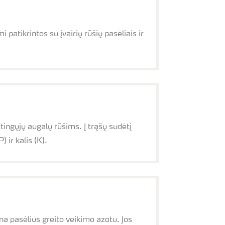
atikrintos su įvairių rūšių pasėliais ir
ingųjų augalų rūšims. Į trąšų sudėtį
 ir kalis (K).
ina pasėlius greito veikimo azotu. Jos