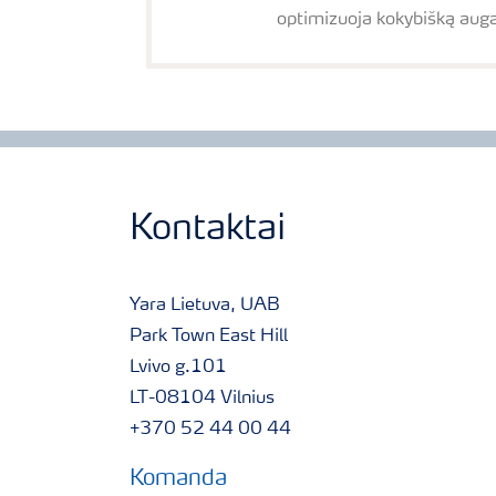
optimizuoja kokybišką auga
Kontaktai
Yara Lietuva, UAB
Park Town East Hill
Lvivo g.101
LT-08104 Vilnius
+370 52 44 00 44
Komanda