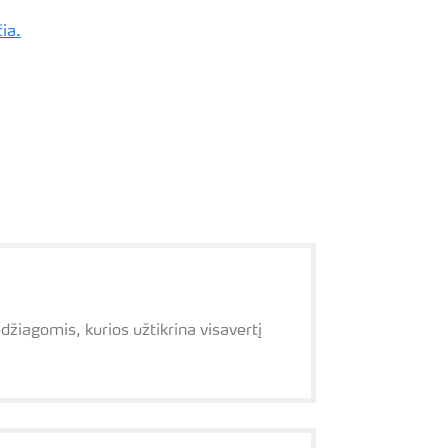
čia.
žiagomis, kurios užtikrina visavertį