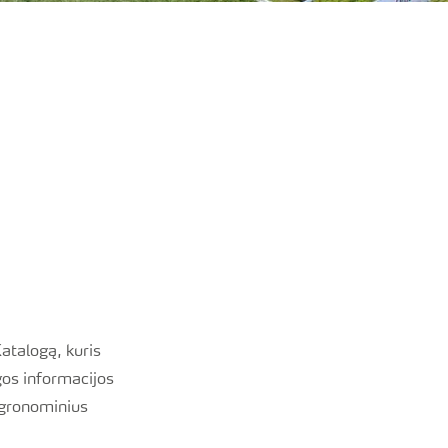
atalogą, kuris
gos informacijos
 agronominius