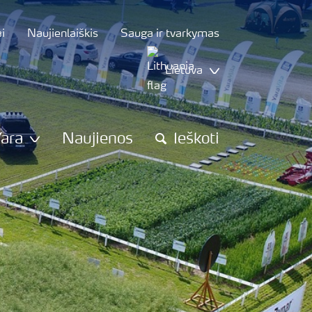
i
Naujienlaiškis
Sauga ir tvarkymas
Lietuva
Yara
Naujienos
Ieškoti