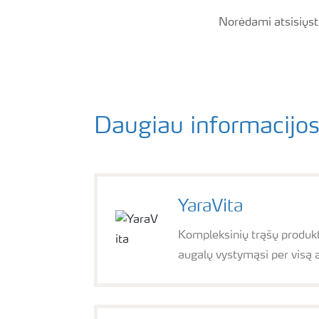
Norėdami atsisiųst
Daugiau informacijos
YaraVita
Kompleksinių trąšų produkt
augalų vystymąsi per visą 