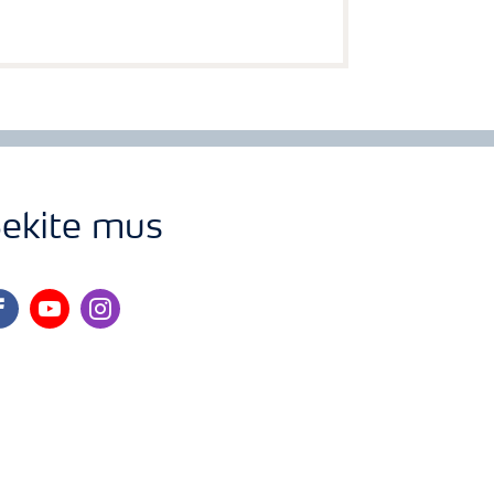
ekite mus
cebook
youtube
instagram