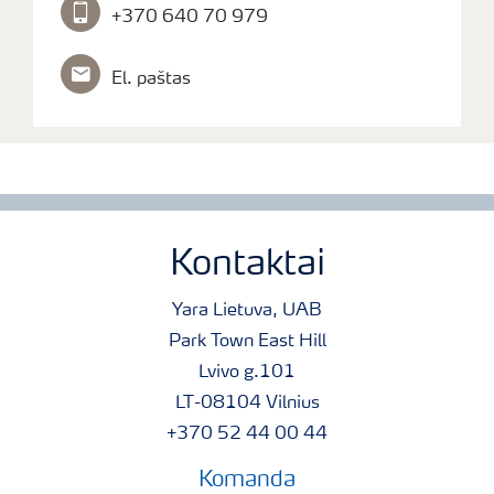
+370 640 70 979
El. paštas
Kontaktai
Yara Lietuva, UAB
Park Town East Hill
Lvivo g.101
LT-08104 Vilnius
+370 52 44 00 44
Komanda