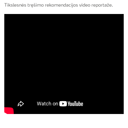
Tikslesnės tręšimo rekomendacijos video reportaže.