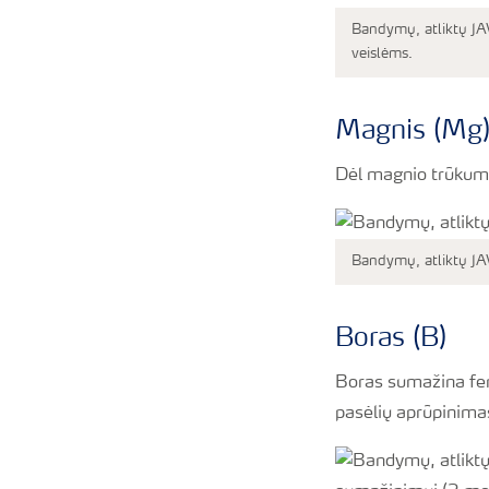
Bandymų, atliktų JAV
veislėms.
Magnis (Mg
Dėl magnio trūkumo
Bandymų, atliktų JA
Boras (B)
Boras sumažina feno
pasėlių aprūpinima