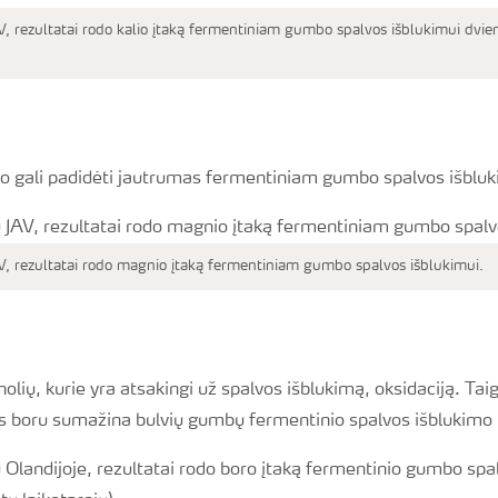
, rezultatai rodo kalio įtaką fermentiniam gumbo spalvos išblukimui dvie
)
 gali padidėti jautrumas fermentiniam gumbo spalvos išblu
V, rezultatai rodo magnio įtaką fermentiniam gumbo spalvos išblukimui.
lių, kurie yra atsakingi už spalvos išblukimą, oksidaciją. Taig
s boru sumažina bulvių gumbų fermentinio spalvos išblukimo 