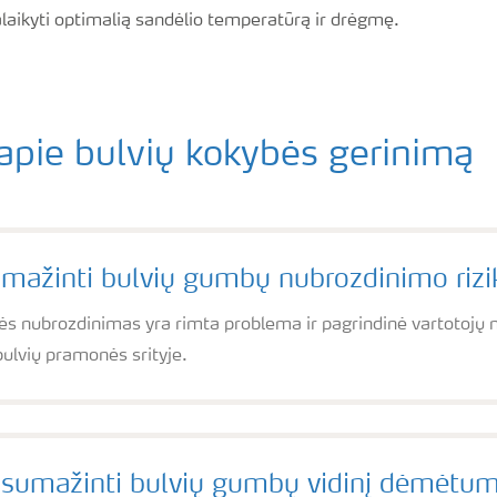
alaikyti optimalią sandėlio temperatūrą ir drėgmę.
apie bulvių kokybės gerinimą
umažinti bulvių gumbų nubrozdinimo rizi
vės nubrozdinimas yra rimta problema ir pagrindinė vartotojų
bulvių pramonės srityje.
 sumažinti bulvių gumbų vidinį dėmėtu