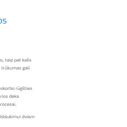
os
, taip pat kalis
o trūkumas gali
 askorbo rūgšties
urios dėka
procesai.