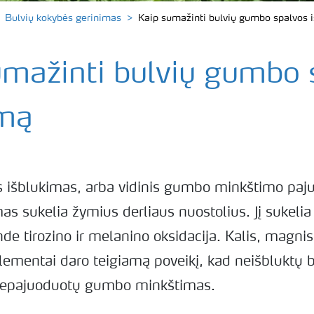
Bulvių kokybės gerinimas
Kaip sumažinti bulvių gumbo spalvos 
umažinti bulvių gumbo 
imą
 išblukimas, arba vidinis gumbo minkštimo paj
s sukelia žymius derliaus nuostolius. Jį sukelia
nde tirozino ir melanino oksidacija. Kalis, magnis 
 elementai daro teigiamą poveikį, kad neišbluktų
 nepajuoduotų gumbo minkštimas.