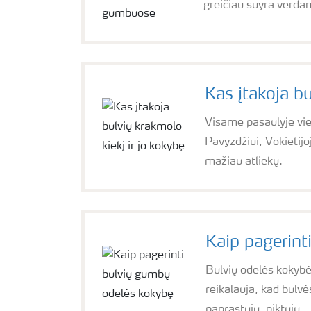
greičiau suyra verdan
Kas įtakoja bu
Visame pasaulyje vien
Pavyzdžiui, Vokietij
mažiau atliekų.
Kaip pagerint
Bulvių odelės kokybė
reikalauja, kad bulvės
paprastųjų, piktųjų...