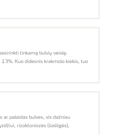
asirinkti tinkamą bulvių veislę.
i 13%. Kuo didesnis krakmolo kiekis, tuo
 ar palaidas bulves, vis dažniau
yzdžiui, rizoktoniozės (šašligės),