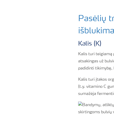
Pasėlių t
išblukim
Kalis (K)
Kalis turi teigiamą
atsakingas už bulvių
padidinti tikimybę,
Kalis turi įtakos or
(t.y. vitamino C gu
sumažėja fermentini