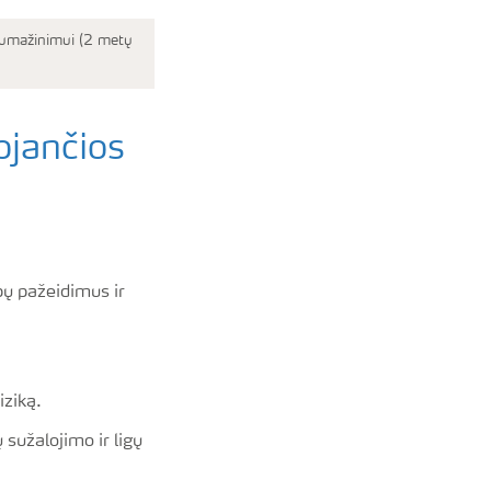
 sumažinimui (2 metų
ojančios
mbų pažeidimus ir
riziką.
sužalojimo ir ligų