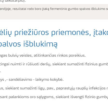
ndijoje, rezultatai rodo boro įtaką fermentinio gumbo spalvos išblukimo
ėlių priežiūros priemonės, įtak
alvos išblukimą
ingas bulvių veisles, atitinkančias rinkos poreikius.
ingai nuimti ir rūšiuoti derlių, siekiant sumažinti fizinius gu
.
ys ,- sandėliavimo - laikymo kokybė.
us, siekiant sumažinti ligų, pav., paprastųjų rauplių infekcijos 
sant palankioms oro sąlygoms, siekiant išvengti fizinio gumbų 