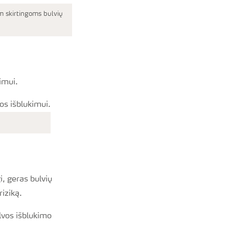
m skirtingoms bulvių
kimui.
i, geras bulvių
riziką.