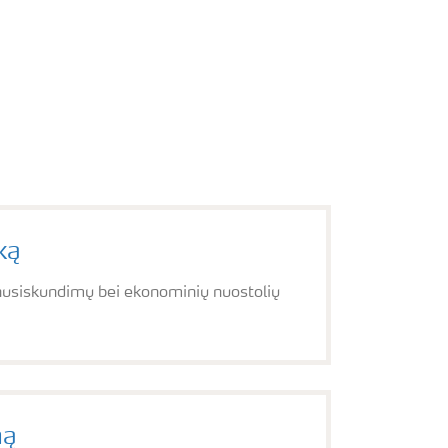
ką
 nusiskundimų bei ekonominių nuostolių
mą