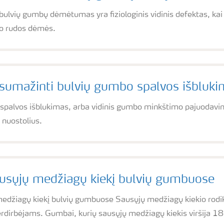
 bulvių gumbų dėmėtumas yra fiziologinis vidinis defektas, kai
ro rudos dėmės.
 sumažinti bulvių gumbo spalvos išbluki
palvos išblukimas, arba vidinis gumbo minkštimo pajuodavi
 nuostolius.
ausųjų medžiagų kiekį bulvių gumbuose
edžiagų kiekį bulvių gumbuose Sausųjų medžiagų kiekio rodikli
perdirbėjams. Gumbai, kurių sausųjų medžiagų kiekis viršija 