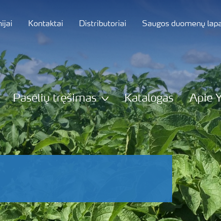
jai
Kontaktai
Distributoriai
Saugos duomenų lapa
Pasėlių tręšimas
Katalogas
Apie 