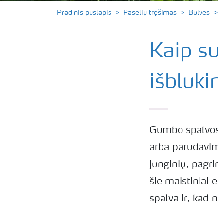
Pradinis puslapis
Pasėlių tręšimas
Bulvės
Kaip s
išbluk
Gumbo spalvos
arba parudavima
junginių, pagri
šie maistiniai
spalva ir, kad