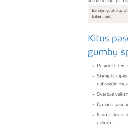
Bandymų, atliktų Ola
laikotarpiu).
Kitos pas
gumbų sp
Pasirinkti teis
Stengtis rūpest
nubrozdinimus
Svarbus veiksn
Drėkinti pasėli
Nuimti derlių e
užkrato.