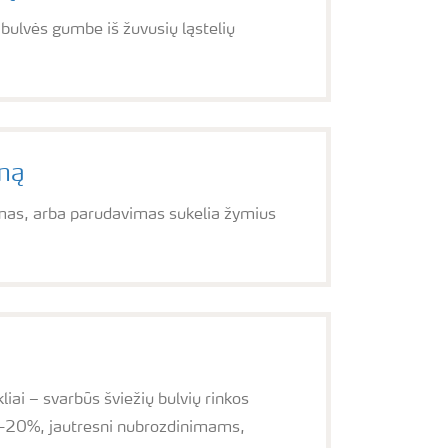
 bulvės gumbe iš žuvusių ląstelių
mą
mas, arba parudavimas sukelia žymius
ai – svarbūs šviežių bulvių rinkos
18-20%, jautresni nubrozdinimams,