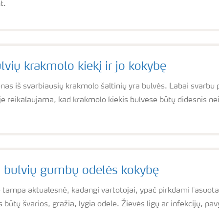
t.
lvių krakmolo kiekį ir jo kokybę
as iš svarbiausių krakmolo šaltinių yra bulvės. Labai svarbu p
oje reikalaujama, kad krakmolo kiekis bulvėse būtų didesnis ne
i bulvių gumbų odelės kokybę
 tampa aktualesnė, kadangi vartotojai, ypač pirkdami fasuotas
 būtų švarios, gražia, lygia odele. Žievės ligų ar infekcijų, pav