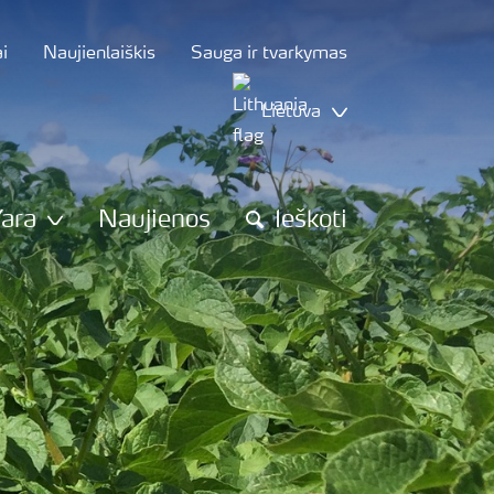
i
Naujienlaiškis
Sauga ir tvarkymas
Lietuva
Yara
Naujienos
Ieškoti