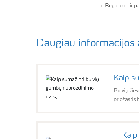
Reguliuoti ir p
Daugiau informacijos 
Kaip s
Bulvių žie
priežastis 
Kaip