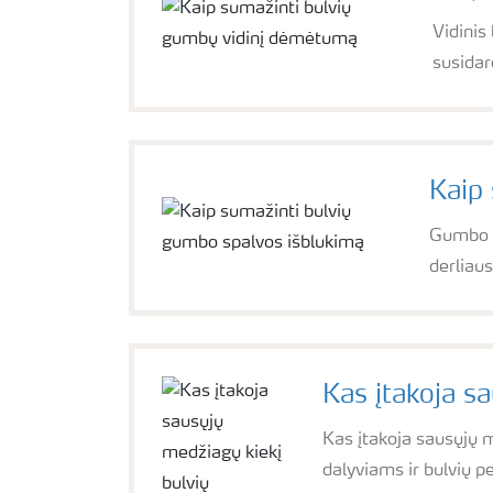
Vidinis
susida
Kaip
Gumbo s
derliaus
Kas įtakoja s
Kas įtakoja sausųjų m
dalyviams ir bulvių 