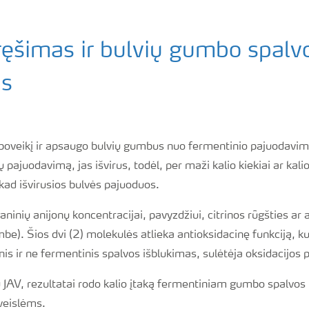
ręšimas ir bulvių gumbo spalv
as
 poveikį ir apsaugo bulvių gumbus nuo fermentinio pajuodavimo
 pajuodavimą, jas išvirus, todėl, per maži kalio kiekiai ar kali
 kad išvirusios bulvės pajuoduos.
ganinių anijonų koncentracijai, pavyzdžiui, citrinos rūgšties ar
mbe). Šios dvi (2) molekulės atlieka antioksidacinę funkciją, k
s ir ne fermentinis spalvos išblukimas, sulėtėja oksidacijos 