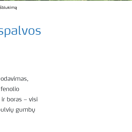
išblukimą
spalvos
uodavimas,
 fenolio
ir boras – visi
 bulvių gumbų