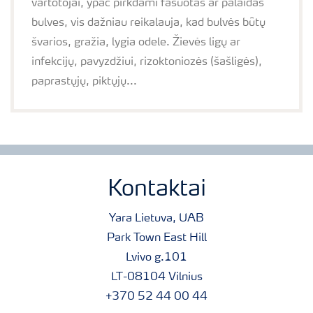
vartotojai, ypač pirkdami fasuotas ar palaidas
bulves, vis dažniau reikalauja, kad bulvės būtų
švarios, gražia, lygia odele. Žievės ligų ar
infekcijų, pavyzdžiui, rizoktoniozės (šašligės),
paprastųjų, piktųjų...
Kontaktai
Yara Lietuva, UAB
Park Town East Hill
Lvivo g.101
LT-08104 Vilnius
+370 52 44 00 44