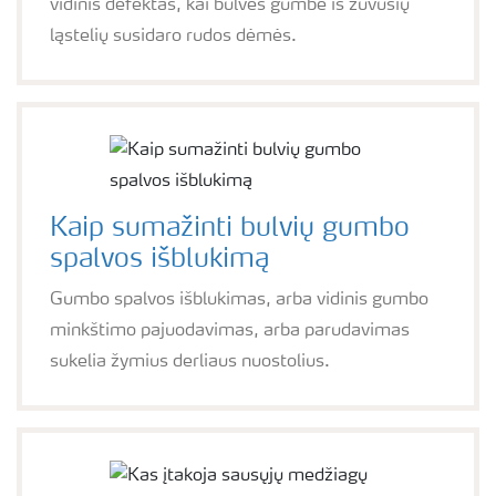
vidinis defektas, kai bulvės gumbe iš žuvusių
ląstelių susidaro rudos dėmės.
Kaip sumažinti bulvių gumbo
spalvos išblukimą
Gumbo spalvos išblukimas, arba vidinis gumbo
minkštimo pajuodavimas, arba parudavimas
sukelia žymius derliaus nuostolius.