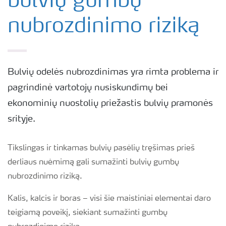
bulvių gumbų
nubrozdinimo riziką
Bulvių odelės nubrozdinimas yra rimta problema ir
pagrindinė vartotojų nusiskundimų bei
ekonominių nuostolių priežastis bulvių pramonės
srityje.
Tikslingas ir tinkamas bulvių pasėlių tręšimas prieš
derliaus nuėmimą gali sumažinti bulvių gumbų
nubrozdinimo riziką.
Kalis, kalcis ir boras – visi šie maistiniai elementai daro
teigiamą poveikį, siekiant sumažinti gumbų