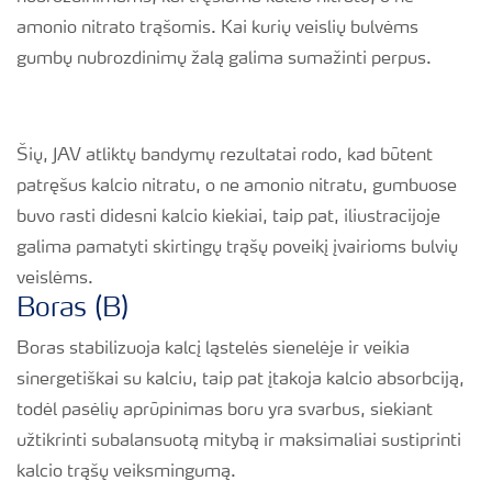
amonio nitrato trąšomis. Kai kurių veislių bulvėms
gumbų nubrozdinimų žalą galima sumažinti perpus.
Šių, JAV atliktų bandymų rezultatai rodo, kad būtent
patręšus kalcio nitratu, o ne amonio nitratu, gumbuose
buvo rasti didesni kalcio kiekiai, taip pat, iliustracijoje
galima pamatyti skirtingų trąšų poveikį įvairioms bulvių
veislėms.
Boras (B)
Boras stabilizuoja kalcį ląstelės sienelėje ir veikia
sinergetiškai su kalciu, taip pat įtakoja kalcio absorbciją,
todėl pasėlių aprūpinimas boru yra svarbus, siekiant
užtikrinti subalansuotą mitybą ir maksimaliai sustiprinti
kalcio trąšų veiksmingumą.