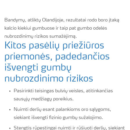
Bandymų, atliktų Olandijoje, rezultatai rodo boro įtaką
kalcio kiekiui gumbuose ir taip pat gumbo odelės
nubrozdinimų rizikos sumažėjimą.
Kitos pasėlių priežiūros
priemonės, padedančios
išvengti gumbų
nubrozdinimo rizikos
Pasirinkti teisingas bulvių veisles, atitinkančias
sausųjų medžiagų poreikius.
Nuimti derlių esant palankioms oro sąlygoms,
siekiant išvengti fizinio gumbų sužalojimo.
Stengtis rūpestingai nuimti ir rūšiuoti derlių, siekiant