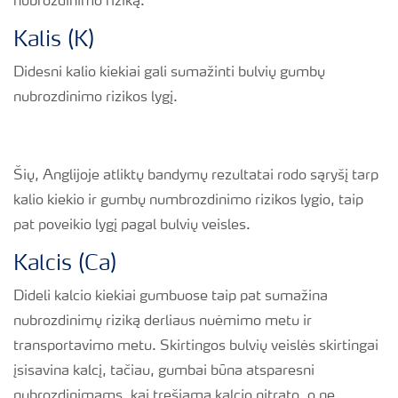
nubrozdinimo riziką.
Kalis (K)
Didesni kalio kiekiai gali sumažinti bulvių gumbų
nubrozdinimo rizikos lygį.
Šių, Anglijoje atliktų bandymų rezultatai rodo sąryšį tarp
kalio kiekio ir gumbų numbrozdinimo rizikos lygio, taip
pat poveikio lygį pagal bulvių veisles.
Kalcis (Ca)
Dideli kalcio kiekiai gumbuose taip pat sumažina
nubrozdinimų riziką derliaus nuėmimo metu ir
transportavimo metu. Skirtingos bulvių veislės skirtingai
įsisavina kalcį, tačiau, gumbai būna atsparesni
nubrozdinimams, kai tręšiama kalcio nitrato, o ne