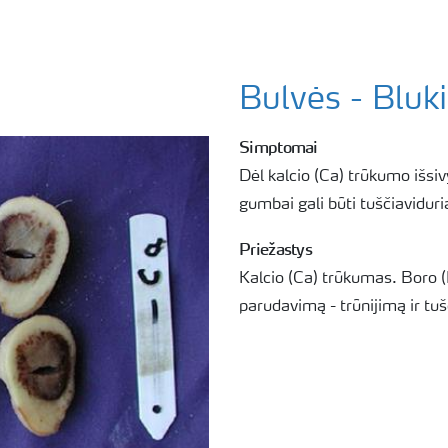
Bulvės - Bluk
Simptomai
Dėl kalcio (Ca) trūkumo išsi
gumbai gali būti tuščiaviduri
Priežastys
Kalcio (Ca) trūkumas. Boro (B
parudavimą - trūnijimą ir tu