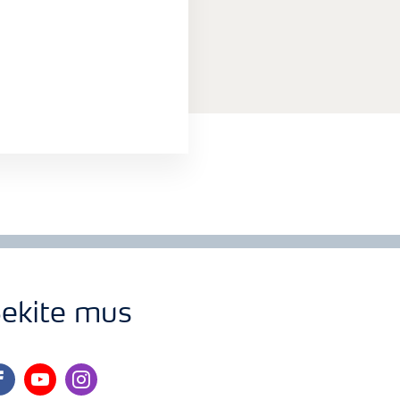
ekite mus
cebook
youtube
instagram