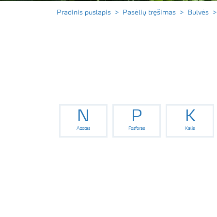
Pradinis puslapis
Pasėlių tręšimas
Bulvės
N
P
K
Azotas
Fosforas
Kalis