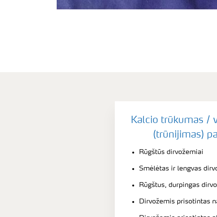
Kalcio trūkumas / 
(trūnijimas) pa
Rūgštūs dirvožemiai
Smėlėtas ir lengvas dirv
Rūgštus, durpingas dirv
Dirvožemis prisotintas n