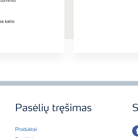
liuminiu
ba kalio
Pasėlių tręšimas
S
fa
Produktai