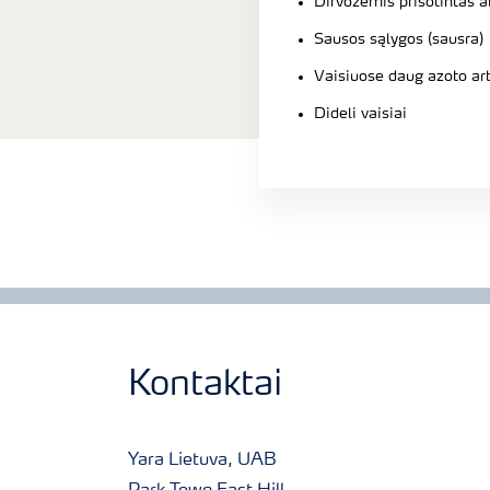
Dirvožemis prisotintas a
Sausos sąlygos (sausra)
Vaisiuose daug azoto ar
Dideli vaisiai
Kontaktai
Yara Lietuva, UAB