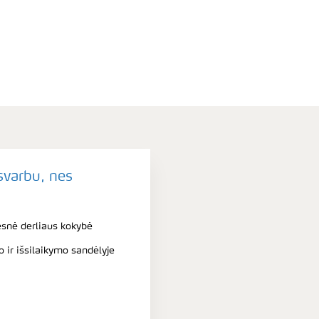
 svarbu, nes
esnė derliaus kokybė
ir išsilaikymo sandėlyje