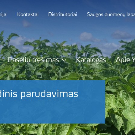
jai
Kontaktai
Distributoriai
Saugos duomenų lapa
Pasėlių tręšimas
Katalogas
Apie 
dinis parudavimas