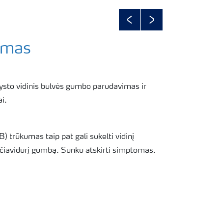
Previous
Next
imas
vysto vidinis bulvės gumbo parudavimas ir
ai.
) trūkumas taip pat gali sukelti vidinį
ščiavidurį gumbą. Sunku atskirti simptomas.