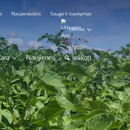
i
Naujienlaiškis
Sauga ir tvarkymas
Lietuva
Yara
Naujienos
Ieškoti