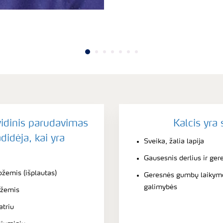
vidinis parudavimas
Kalcis yra
didėja, kai yra
Sveika, žalia lapija
Gausesnis derlius ir ger
ožemis (išplautas)
Geresnės gumbų laikymo 
galimybės
ožemis
atriu