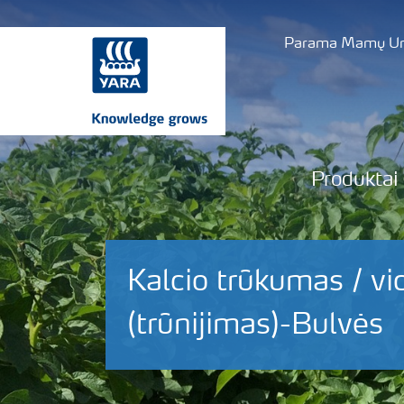
Parama Mamų Uni
Produktai
Kalcio trūkumas / vi
(trūnijimas)-Bulvės