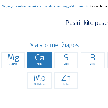
Ar jūsų pasėliui netrūksta maisto medžiagų?-Bulvės
Kalcio trūk
Pasirinkite pasė
Maisto medžiagos
Mg
Ca
S
B
Magnis
Kalcis
Siera
Boras
Mo
Zn
Molibdenas
Cinkas