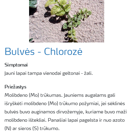
Bulvės - Chlorozė
Simptomai
Jauni lapai tampa vienodai geltonai - žali.
Priežastys
Molibdeno (Mo) trūkumas. Jauniems augalams gali
išryškėti molibdeno (Mo) trūkumo požymiai, jei sėklinės
bulvės buvo auginamos dirvožemyje, kuriame buvo maži
molibdeno ištekliai. Panašiai lapai pagelsta ir nuo azoto
(N) ar sieros (S) trūkumo.