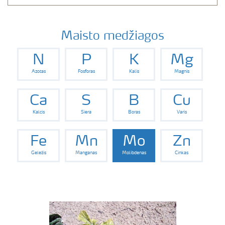
Maisto medžiagos
N
P
K
Mg
Azotas
Fosforas
Kalis
Magnis
Ca
S
B
Cu
Kalcis
Siera
Boras
Varis
Fe
Mn
Mo
Zn
Geležis
Manganas
Molibdenas
Cinkas