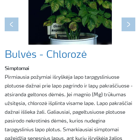
Previous
Next
Bulvės - Chlorozė
Simptomai
Pirmiausia požymiai išryškėja lapo tarpgysliniuose
plotuose dažnai prie lapo pagrindo ir lapų pakraščiuose -
atsiranda geltonos dėmės. Jei magnio (Mg) trūkumas
užsitęsia, chlorozė išplinta visame lape. Lapo pakraščiai
dažnai išlieka žali. Galiausiai, pageltusiuose plotuose
pasirodo nekrotinės dėmės, kurios nudegina
tarpgyslinius lapo plotus. Smarkiausiai simptomai
pažeidžia senesnius lapus, ant kurių išryškėja žalios