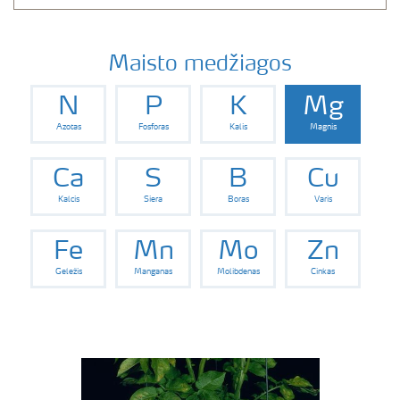
Maisto medžiagos
N
P
K
Mg
Azotas
Fosforas
Kalis
Magnis
Ca
S
B
Cu
Kalcis
Siera
Boras
Varis
Fe
Mn
Mo
Zn
Geležis
Manganas
Molibdenas
Cinkas