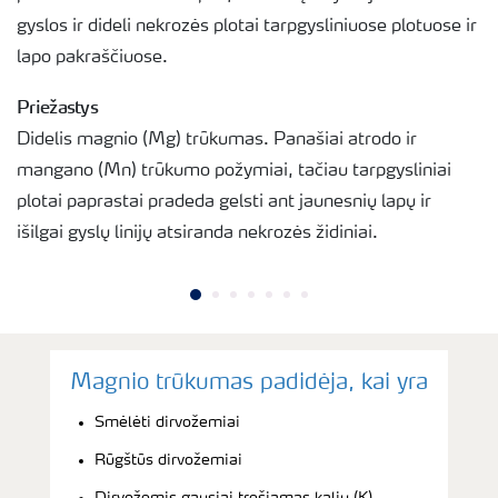
gyslos ir dideli nekrozės plotai tarpgysliniuose plotuose ir
lapo pakraščiuose.
Priežastys
Didelis magnio (Mg) trūkumas. Panašiai atrodo ir
mangano (Mn) trūkumo požymiai, tačiau tarpgysliniai
plotai paprastai pradeda gelsti ant jaunesnių lapų ir
išilgai gyslų linijų atsiranda nekrozės židiniai.
Magnio trūkumas padidėja, kai yra
Smėlėti dirvožemiai
Rūgštūs dirvožemiai
Dirvožemis gausiai tręšiamas kaliu (K)