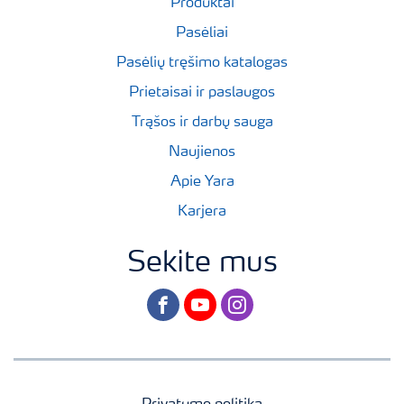
Produktai
Pasėliai
Pasėlių tręšimo katalogas
Prietaisai ir paslaugos
Trąšos ir darbų sauga
Naujienos
Apie Yara
Karjera
Sekite mus
facebook
youtube
instagram