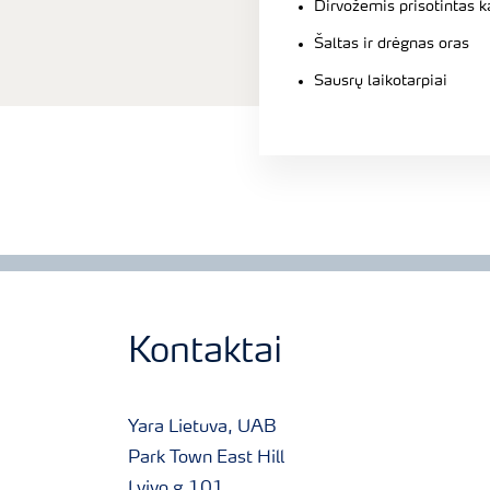
Dirvožemis prisotintas k
Šaltas ir drėgnas oras
Sausrų laikotarpiai
Kontaktai
Yara Lietuva, UAB
Park Town East Hill
Lvivo g.101