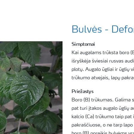
Bulvės - Defo
Simptomai
Kai augalams trūksta boro (B)
išryškėja šviesiai rusvas audi
plotų. Augalo ūgliai ir ūglių 
trūkumo atvejais, lapų pakrašč
Priežastys
Boro (B) trūkumas. Galima su
pat turi įtakos augalo ūglių au
kalcio (Ca) trūkumo taip pat 
pakraščiuose, o ne tarp lapo 
boro (B) poreikis bulvėms yra 