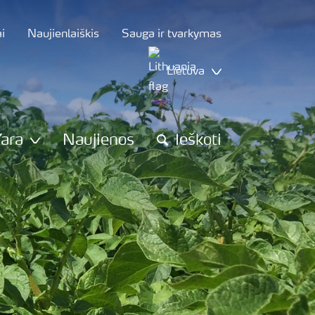
i
Naujienlaiškis
Sauga ir tvarkymas
Lietuva
Yara
Naujienos
Ieškoti