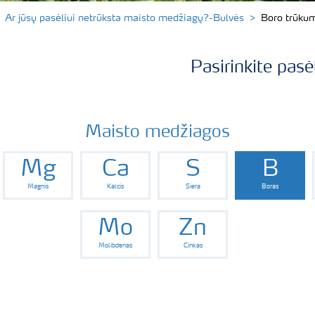
Ar jūsų pasėliui netrūksta maisto medžiagų?-Bulvės
Boro trūku
Pasirinkite pasė
Maisto medžiagos
Mg
Ca
S
B
Magnis
Kalcis
Siera
Boras
Mo
Zn
Molibdenas
Cinkas