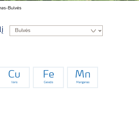
mas-Bulvės
lį
Cu
Fe
Mn
Varis
Geležis
Manganas