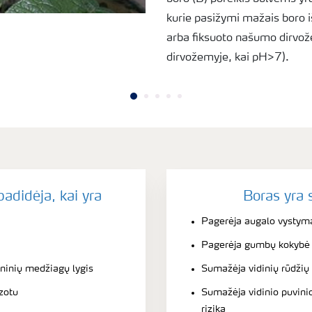
kurie pasižymi mažais boro 
arba fiksuoto našumo dirvo
dirvožemyje, kai pH>7).
adidėja, kai yra
Boras yra 
Pagerėja augalo vystym
Pagerėja gumbų kokybė
ninių medžiagų lygis
Sumažėja vidinių rūdžių
zotu
Sumažėja vidinio puvin
rizika