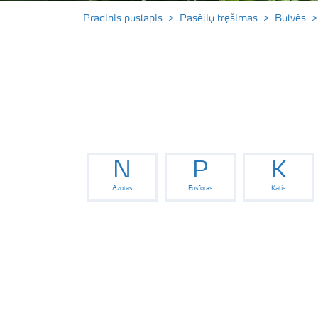
Pradinis puslapis
Pasėlių tręšimas
Bulvės
N
P
K
Azotas
Fosforas
Kalis