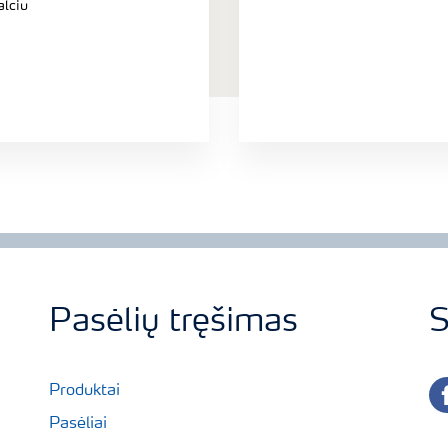
alciu
Pasėlių tręšimas
S
fa
Produktai
Pasėliai