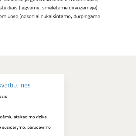
ištekliais (legvame, smėlėtame dirvožemyje),
žemiuose (neseniai nukalkintame, durpingame
svarbu, nes
asis
 dėmių atsiradimo rizika
io susidarymo, parudavimo