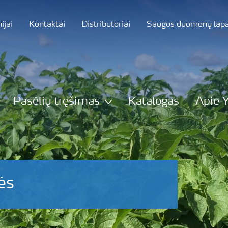
jai
Kontaktai
Distributoriai
Saugos duomenų lapa
Pasėlių tręšimas
Katalogas
Apie 
ės