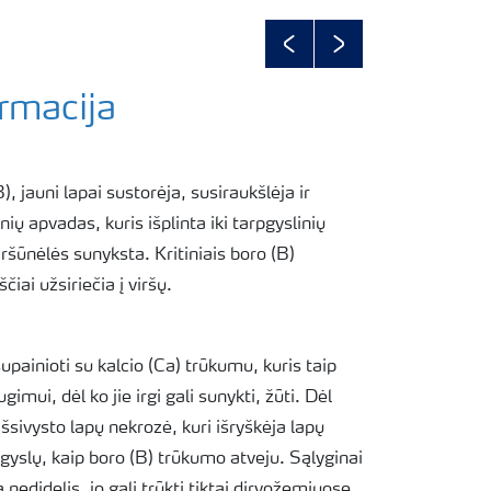
Previous
Next
rmacija
, jauni lapai sustorėja, susiraukšlėja ir
nių apvadas, kuris išplinta iki tarpgyslinių
viršūnėlės sunyksta. Kritiniais boro (B)
iai užsiriečia į viršų.
painioti su kalcio (Ca) trūkumu, kuris taip
gimui, dėl ko jie irgi gali sunykti, žūti. Dėl
išsivysto lapų nekrozė, kuri išryškėja lapų
gyslų, kaip boro (B) trūkumo atveju. Sąlyginai
nedidelis, jo gali trūkti tiktai dirvožemiuose,