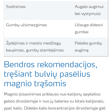
Sodinimas
Augalo augimui
bei vystymuisi
Gumbų užsimezgimas
Užauga didesni
gumbai
Žydėjimas ir maisto medžiagų
Palaiko gumbų
kaupimas, gumbų stambėjimas
augimą
Bendros rekomendacijos,
tręšiant bulvių pasėlius
magnio trąšomis
Magnio įsisavinimas priklauso nuo katijonų apykaitos
gebos dirvožemyje ir nuo jų balanso su kitais katijonais,
ypač kalio. Didelės kalio koncentracijos dirvožemyje gali