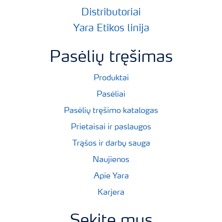
Distributoriai
Yara Etikos linija
Pasėlių tręšimas
Produktai
Pasėliai
Pasėlių tręšimo katalogas
Prietaisai ir paslaugos
Trąšos ir darbų sauga
Naujienos
Apie Yara
Karjera
Sekite mus