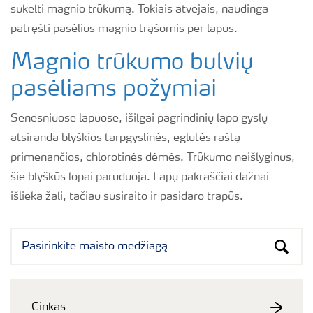
sukelti magnio trūkumą. Tokiais atvejais, naudinga
patręšti pasėlius magnio trąšomis per lapus.
Magnio trūkumo bulvių
pasėliams požymiai
Senesniuose lapuose, išilgai pagrindinių lapo gyslų
atsiranda blyškios tarpgyslinės, eglutės raštą
primenančios, chlorotinės dėmės. Trūkumo neišlyginus,
šie blyškūs lopai paruduoja. Lapų pakraščiai dažnai
išlieka žali, tačiau susiraito ir pasidaro trapūs.
Cinkas