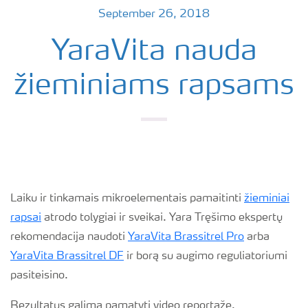
September 26, 2018
YaraVita nauda
žieminiams rapsams
Laiku ir tinkamais mikroelementais pamaitinti
žieminiai
rapsai
atrodo tolygiai ir sveikai. Yara Tręšimo ekspertų
rekomendacija naudoti
YaraVita Brassitrel Pro
arba
YaraVita Brassitrel DF
ir borą su augimo reguliatoriumi
pasiteisino.
Rezultatus galima pamatyti video reportaže.