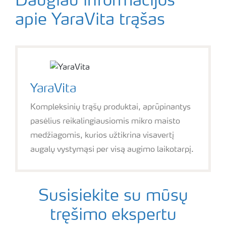
Daugiau informacijos
apie YaraVita trąšas
YaraVita
Kompleksinių trąšų produktai, aprūpinantys
pasėlius reikalingiausiomis mikro maisto
medžiagomis, kurios užtikrina visavertį
augalų vystymąsi per visą augimo laikotarpį.
Susisiekite su mūsų
tręšimo ekspertu