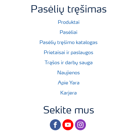
Pasėlių tręšimas
Produktai
Pasėliai
Pasėlių tręšimo katalogas
Prietaisai ir paslaugos
Trąšos ir darbų sauga
Naujienos
Apie Yara
Karjera
Sekite mus
facebook
youtube
instagram