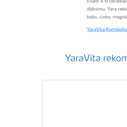
Esant 4-6 tikriesie
didinimu. Yara rek
kalio, cinko, magni
YaraVita Kombiph
YaraVita rekom