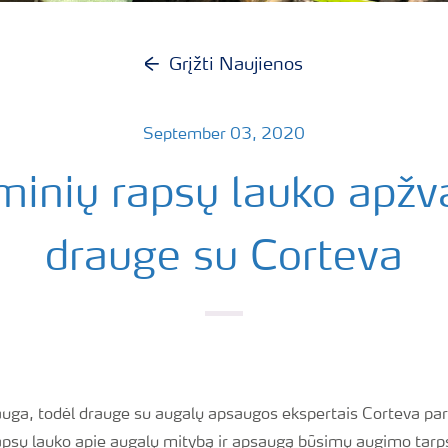
Grįžti Naujienos
September 03, 2020
minių rapsų lauko apžv
drauge su Corteva
uga, todėl drauge su augalų apsaugos ekspertais Corteva p
rapsų lauko apie augalų mitybą ir apsaugą būsimų augimo tarp