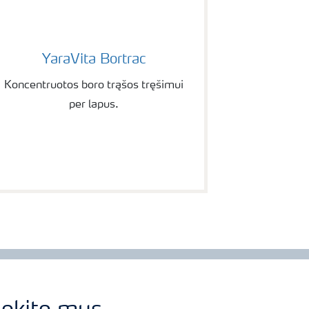
YaraVita Bortrac
YaraVita Bortrac
Koncentruotos boro trąšos tręšimui
per lapus.