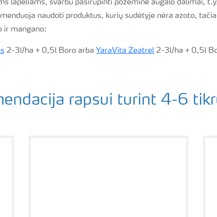
ms lapeliams, svarbu pasirūpinti požemine augalo dalimai, t.
omenduoja naudoti produktus, kurių sudėtyje nėra azoto, tačia
o ir mangano:
os
2-3l/ha + 0,5l Boro a
rba
YaraVita Zeatrel
2-3l/ha + 0,5l B
endacija rapsui turint 4-6 tikr