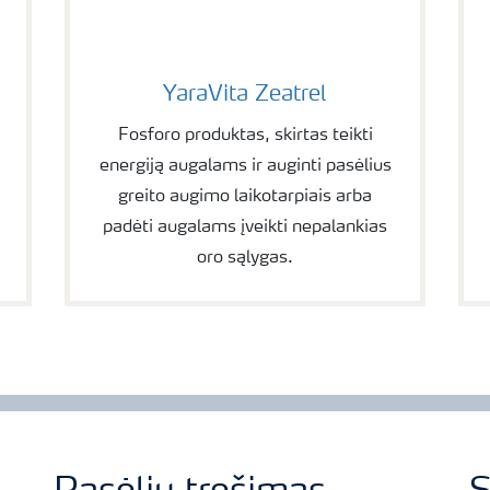
YaraVita Zeatrel
YaraVita Zeatrel
Fosforo produktas, skirtas teikti
energiją augalams ir auginti pasėlius
greito augimo laikotarpiais arba
padėti augalams įveikti nepalankias
oro sąlygas.