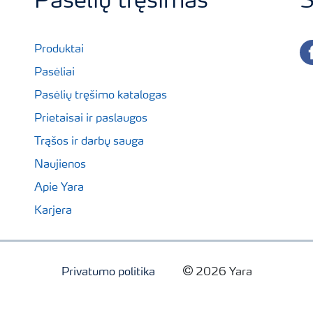
Pasėlių tręšimas
S
fa
Produktai
Pasėliai
Pasėlių tręšimo katalogas
Prietaisai ir paslaugos
Trąšos ir darbų sauga
Naujienos
Apie Yara
Karjera
Privatumo politika
2026 Yara