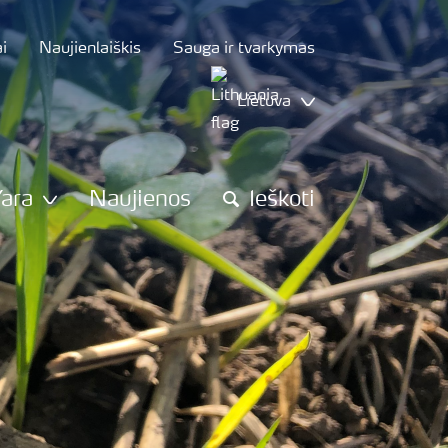
i
Naujienlaiškis
Sauga ir tvarkymas
Lietuva
Yara
Naujienos
Ieškoti