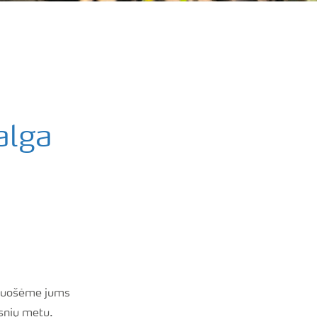
alga
aruošėme jums
snių metu.