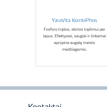
YaraVita KombiPhos
YaraVita KombiPhos
Fosforo trąšos, skirtos tręšimui per
lapus. Efektyviai, saugiai ir tinkamai
aprūpina augalą maisto
medžiagomis.