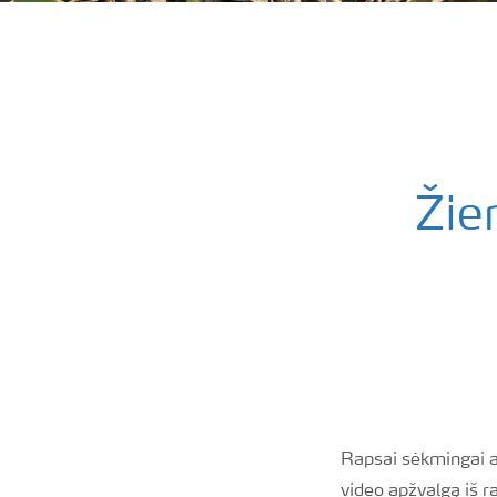
Žie
Rapsai sėkmingai a
video apžvalgą iš 