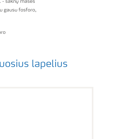
y. - šaknų masės
u gausu fosforo,
oro
uosius lapelius