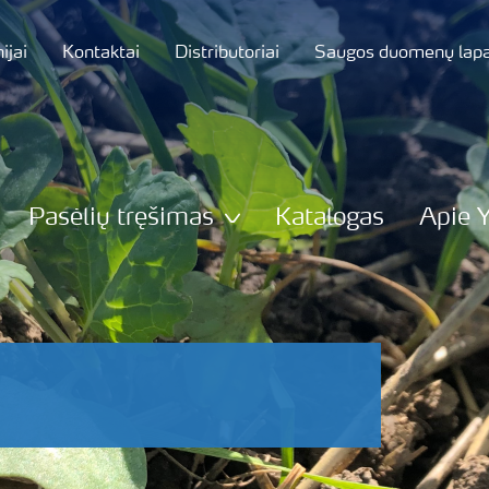
jai
Kontaktai
Distributoriai
Saugos duomenų lapa
Pasėlių tręšimas
Katalogas
Apie 