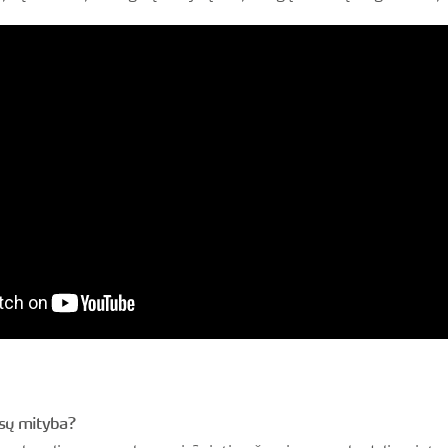
psų mityba?