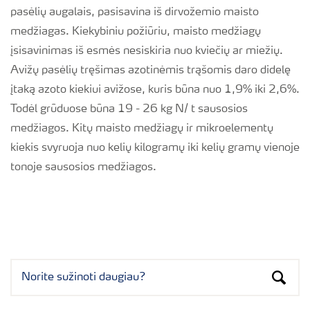
pasėlių augalais, pasisavina iš dirvožemio maisto
medžiagas. Kiekybiniu požiūriu, maisto medžiagų
įsisavinimas iš esmės nesiskiria nuo kviečių ar miežių.
Avižų pasėlių tręšimas azotinėmis trąšomis daro didelę
įtaką azoto kiekiui avižose, kuris būna nuo 1,9% iki 2,6%.
Todėl grūduose būna 19 - 26 kg N/ t sausosios
medžiagos. Kitų maisto medžiagų ir mikroelementų
kiekis svyruoja nuo kelių kilogramų iki kelių gramų vienoje
tonoje sausosios medžiagos.