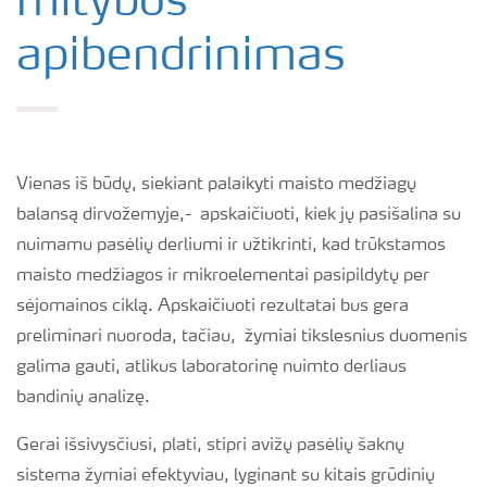
mitybos
apibendrinimas
Vienas iš būdų, siekiant palaikyti maisto medžiagų
balansą dirvožemyje,- apskaičiuoti, kiek jų pasišalina su
nuimamu pasėlių derliumi ir užtikrinti, kad trūkstamos
maisto medžiagos ir mikroelementai pasipildytų per
sėjomainos ciklą. Apskaičiuoti rezultatai bus gera
preliminari nuoroda, tačiau, žymiai tikslesnius duomenis
galima gauti, atlikus laboratorinę nuimto derliaus
bandinių analizę.
Gerai išsivysčiusi, plati, stipri avižų pasėlių šaknų
sistema žymiai efektyviau, lyginant su kitais grūdinių