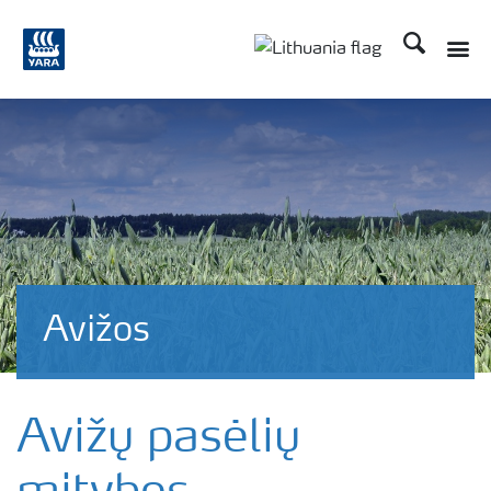
Ieškoti
Toggle
Toggle country langu
Avižos
Avižų pasėlių