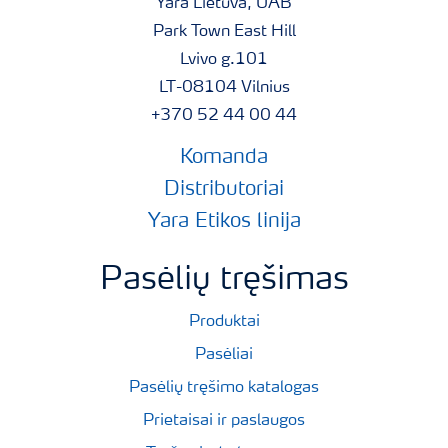
Yara Lietuva, UAB
Park Town East Hill
Lvivo g.101
LT-08104 Vilnius
+370 52 44 00 44
Komanda
Distributoriai
Yara Etikos linija
Pasėlių tręšimas
Produktai
Pasėliai
Pasėlių tręšimo katalogas
Prietaisai ir paslaugos