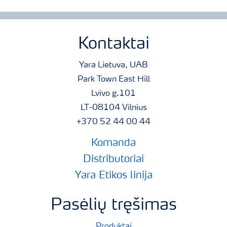
Kontaktai
Yara Lietuva, UAB
Park Town East Hill
Lvivo g.101
LT-08104 Vilnius
+370 52 44 00 44
Komanda
Distributoriai
Yara Etikos linija
Pasėlių tręšimas
Produktai