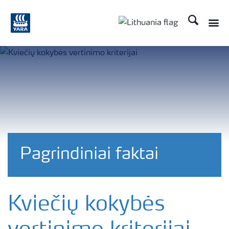
Ieškoti
Toggle
Toggle country langu
Pagrindiniai faktai
Kviečių kokybės