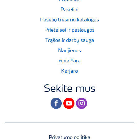
Pasėliai
Pasėlių tręšimo katalogas
Prietaisai ir paslaugos
Trąšos ir darbų sauga
Naujienos
Apie Yara
Karjera
Sekite mus
facebook
youtube
instagram
Privatumo politika