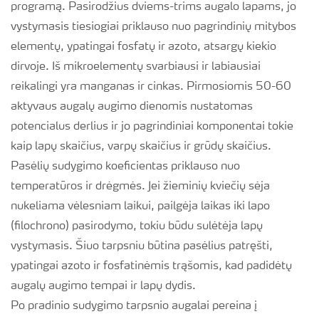
programą. Pasirodžius dviems-trims augalo lapams, jo
vystymasis tiesiogiai priklauso nuo pagrindinių mitybos
elementų, ypatingai fosfatų ir azoto, atsargų kiekio
dirvoje. Iš mikroelementų svarbiausi ir labiausiai
reikalingi yra manganas ir cinkas. Pirmosiomis 50-60
aktyvaus augalų augimo dienomis nustatomas
potencialus derlius ir jo pagrindiniai komponentai tokie
kaip lapų skaičius, varpų skaičius ir grūdų skaičius.
Pasėlių sudygimo koeficientas priklauso nuo
temperatūros ir drėgmės. Jei žieminių kviečių sėja
nukeliama vėlesniam laikui, pailgėja laikas iki lapo
(filochrono) pasirodymo, tokiu būdu sulėtėja lapų
vystymasis. Šiuo tarpsniu būtina pasėlius patręšti,
ypatingai azoto ir fosfatinėmis trąšomis, kad padidėtų
augalų augimo tempai ir lapų dydis.
Po pradinio sudygimo tarpsnio augalai pereina į