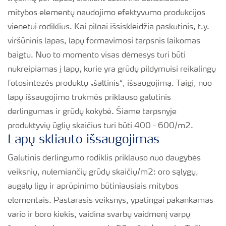
mitybos elementų naudojimo efektyvumo produkcijos
vienetui rodiklius. Kai pilnai išsiskleidžia paskutinis, t.y.
viršūninis lapas, lapų formavimosi tarpsnis laikomas
baigtu. Nuo to momento visas dėmesys turi būti
nukreipiamas į lapų, kurie yra grūdų pildymuisi reikalingų
fotosintezės produktų „šaltinis“, išsaugojimą. Taigi, nuo
lapų išsaugojimo trukmės priklauso galutinis
derlingumas ir grūdų kokybė. Šiame tarpsnyje
produktyvių ūglių skaičius turi būti 400 - 600/m2.
Lapų skliauto išsaugojimas
Galutinis derlingumo rodiklis priklauso nuo daugybės
veiksnių, nulemiančių grūdų skaičių/m2: oro sąlygų,
augalų ligų ir aprūpinimo būtiniausiais mitybos
elementais. Pastarasis veiksnys, ypatingai pakankamas
vario ir boro kiekis, vaidina svarbų vaidmenį varpų