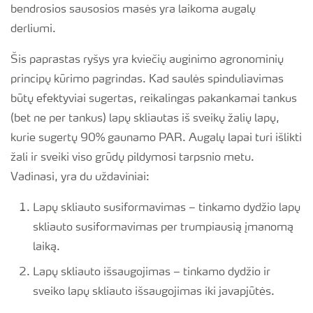
bendrosios sausosios masės yra laikoma augalų
derliumi.
Šis paprastas ryšys yra kviečių auginimo agronominių
principų kūrimo pagrindas. Kad saulės spinduliavimas
būtų efektyviai sugertas, reikalingas pakankamai tankus
(bet ne per tankus) lapų skliautas iš sveikų žalių lapų,
kurie sugertų 90% gaunamo PAR. Augalų lapai turi išlikti
žali ir sveiki viso grūdų pildymosi tarpsnio metu.
Vadinasi, yra du uždaviniai:
Lapų skliauto susiformavimas – tinkamo dydžio lapų
skliauto susiformavimas per trumpiausią įmanomą
laiką.
Lapų skliauto išsaugojimas – tinkamo dydžio ir
sveiko lapų skliauto išsaugojimas iki javapjūtės.