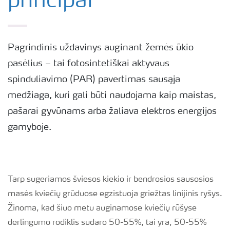
principai
Pagrindinis uždavinys auginant žemės ūkio
pasėlius – tai fotosintetiškai aktyvaus
spinduliavimo (PAR) pavertimas sausąja
medžiaga, kuri gali būti naudojama kaip maistas,
pašarai gyvūnams arba žaliava elektros energijos
gamyboje.
Tarp sugeriamos šviesos kiekio ir bendrosios sausosios
masės kviečių grūduose egzistuoja griežtas linijinis ryšys.
Žinoma, kad šiuo metu auginamose kviečių rūšyse
derlingumo rodiklis sudaro 50-55%, tai yra, 50-55%