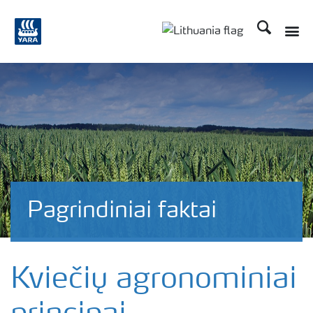
Ieškoti
Toggle
Toggle country langu
Pagrindiniai faktai
Kviečių agronominiai