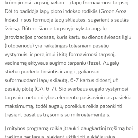
krūmijimosi tarpsnį, vėliau – į lapų formavimosi tarpsnį.
Dėl to padidėja lapų ploto indekso rodiklis (Green Area
Index) ir susiformuoja lapų skliautas, sugeriantis saulės
šviesą. Būtent šiame tarpsnyje vyksta augalų
jarovizacijos procesas, kuris kartu su dienos šviesos ilgiu
(fotoperiodu) yra reikalingas tolesniam pasėlių
vystymuisi ir perėjimui į kitą formavimosi tarpsnį,
vadinamą aktyvaus augimo tarpsniu (faze). Augalų
stiebai pradeda tiesintis ir augti, galiausiai
suformuodami lapų skliautą, 6-7 kartus didesnį už
pasėlių plotą (GAI 6-7). Šio svarbaus augalo vystymosi
tarpsnio metu mitybos elementų pasisavinimas pasiekia
maksimumą, todėl augalų poreikius reikia patenkinti
tręšiant pasėlius trąšomis su mikroelementais.
Į mitybos programą reikia įtraukti daugkartinį tręšimą bei
tręšimą per lapus, siekiant užtikrinti aukščiausius