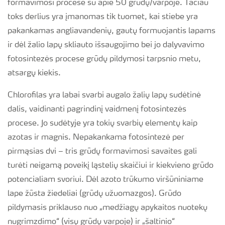
formavimosi procese su apie 50 grūdų/varpoje. Tačiau
toks derlius yra įmanomas tik tuomet, kai stiebe yra
pakankamas angliavandenių, gautų formuojantis lapams
ir dėl žalio lapų skliauto išsaugojimo bei jo dalyvavimo
fotosintezės procese grūdų pildymosi tarpsnio metu,
atsargų kiekis.
Chlorofilas yra labai svarbi augalo žalių lapų sudėtinė
dalis, vaidinanti pagrindinį vaidmenį fotosintezės
procese. Jo sudėtyje yra tokių svarbių elementų kaip
azotas ir magnis. Nepakankama fotosintezė per
pirmąsias dvi – tris grūdų formavimosi savaites gali
turėti neigamą poveikį ląstelių skaičiui ir kiekvieno grūdo
potencialiam svoriui. Dėl azoto trūkumo viršūniniame
lape žūsta žiedeliai (grūdų užuomazgos). Grūdo
pildymasis priklauso nuo „medžiagų apykaitos nuotekų
nugrimzdimo“ (visų grūdų varpoje) ir „šaltinio“