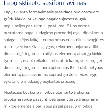
Lapų skliauto susiformavimas
Lapų skliauto formavimasis prasideda nuo normuoto
grūdų kiekio, reikalingo pageidaujamos augalų
populiacijos pasiekimui, pasėjimo. Sėjos norma
nustatoma pagal sudygimo procentinį dydį, dirvožemio
sąlygas, sėjos laiką ir numatomus nuostolius javapjūtės
metu. Įvertinus šias sąlygas, rekomenduojama atlikti
dirvos rūgštingumo ir mitybos elementų atsargų kiekio
tyrimus ir, esant reikalui, imtis atitinkamų veiksmų. Jei
dirvos rūgštingumas nėra optimalus (6 – 6,5), mitybos
elementų pasisavinimas suprastėja dėl dirvožemyje
vykstančių medžiagų apykaitos procesų.
Nustačius bet kurio mitybos elemento trūkumą,
problemą reikia pašalinti patręšiant dirvą trąšomis ir
mikroelementais per lapus pagal pasėlių mitybos