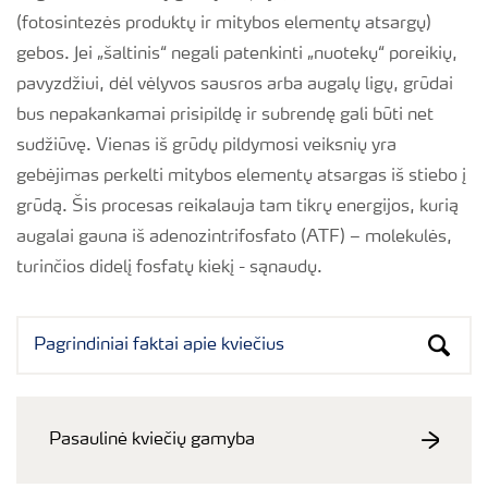
(fotosintezės produktų ir mitybos elementų atsargų)
gebos. Jei „šaltinis“ negali patenkinti „nuotekų“ poreikių,
pavyzdžiui, dėl vėlyvos sausros arba augalų ligų, grūdai
bus nepakankamai prisipildę ir subrendę gali būti net
sudžiūvę. Vienas iš grūdų pildymosi veiksnių yra
gebėjimas perkelti mitybos elementų atsargas iš stiebo į
grūdą. Šis procesas reikalauja tam tikrų energijos, kurią
augalai gauna iš adenozintrifosfato (ATF) – molekulės,
turinčios didelį fosfatų kiekį - sąnaudų.
Pasaulinė kviečių gamyba