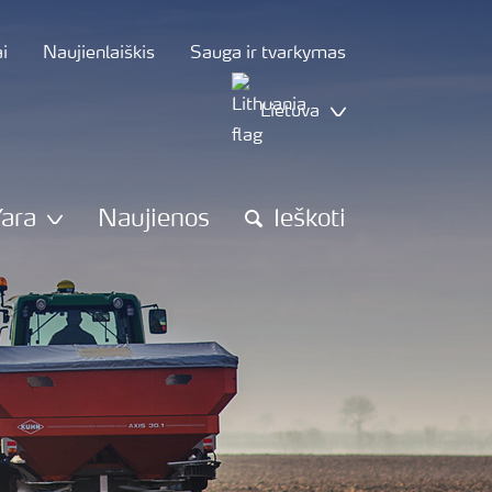
i
Naujienlaiškis
Sauga ir tvarkymas
Lietuva
Yara
Naujienos
Ieškoti