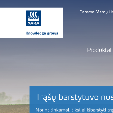
Parama Mamų Uni
Produktai
Trąšų barstytuvo nu
Norint tinkamai, tiksliai išbarstyti tr