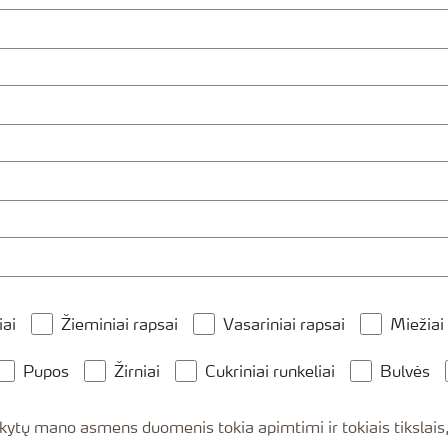
iai
Žieminiai rapsai
Vasariniai rapsai
Miežiai
Pupos
Žirniai
Cukriniai runkeliai
Bulvės
 asmens duomenis tokia apimtimi ir tokiais tikslais, kaip yra nurodyta Y