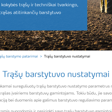
 kokybės trąšų ir techniškai tvarkingo,
 trąšas atitinkančių barstytuvo
ąšų barstymo patarimai
Trąšų barstytuvo nustatymai
Trąšų barstytuvo nustatymai
i tinkamai sureguliuotų trąšų barstytuvo nustatymo parametru
a trąšas įvairiems barstytuvų gamintojams. Tokiu būdu, jie savo
maciją bei duomenis apie galimus barstytuvo reguliavimo para
mis nuorodomis ir pasirinkti savo trąšų barstytuvo gamintoją 