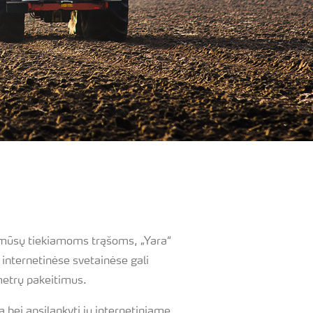
s mūsų tiekiamoms trąšoms, „Yara“
 internetinėse svetainėse gali
metrų pakeitimus.
bei apsilankyti jų internetiniame