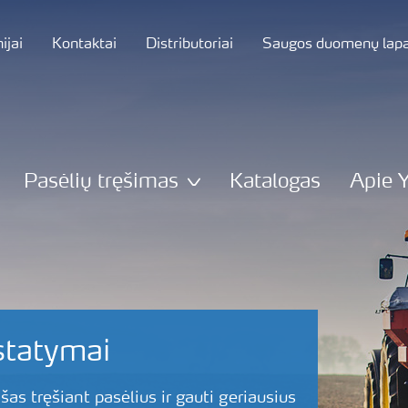
jai
Kontaktai
Distributoriai
Saugos duomenų lapa
Pasėlių tręšimas
Katalogas
Apie 
statymai
ąšas tręšiant pasėlius ir gauti geriausius