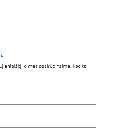
į
jienlaiškį, o mes pasirūpinsime, kad tai