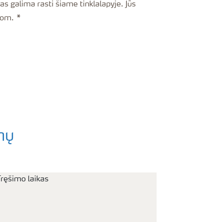
as galima rasti šiame tinklalapyje. Jūs
com.
mų