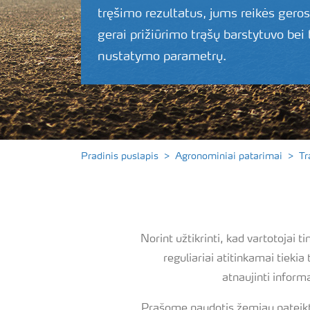
tręšimo rezultatus, jums reikės geros
gerai prižiūrimo trąšų barstytuvo bei
nustatymo parametrų.
Pradinis puslapis
Agronominiai patarimai
Tr
Norint užtikrinti, kad vartotoja
reguliariai atitinkamai tieki
atnaujinti infor
Prašome naudotis žemiau pateikto