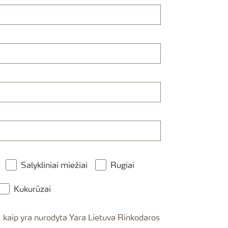
Salykliniai miežiai
Rugiai
Kukurūzai
ara Lietuva Rinkodaros