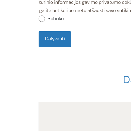
turinio informacijos gavimo privatumo deklar
galite bet kuriuo metu atšaukti savo suti
Sutinku
Dalyvauti
D