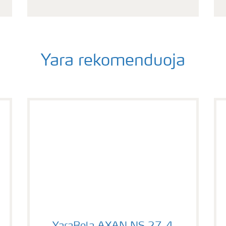
Yara rekomenduoja
YaraBela AXAN NS 27-4