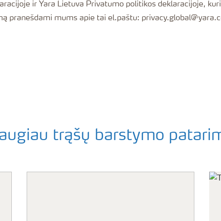
acijoje ir Yara Lietuva Privatumo politikos deklaracijoje, kuri
kimą pranešdami mums apie tai el.paštu: privacy.global@yara.
augiau trąšų barstymo patari