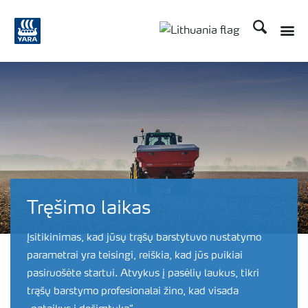
Ieškoti
Toggle
Toggle country langu
Tręšimo laikas
Įsitikinimas, kad jūsų trąšų barstytuvo nustatymo
parametrai yra teisingi, reiškia, kad jūs puikiai
pasiruošėte startui. Atvykus į pasėlių laukus, tikri
trąšų barstymo profesionalai žino, kad visada