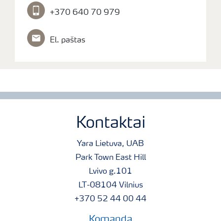
+370 640 70 979
El. paštas
Kontaktai
Yara Lietuva, UAB
Park Town East Hill
Lvivo g.101
LT-08104 Vilnius
+370 52 44 00 44
Komanda