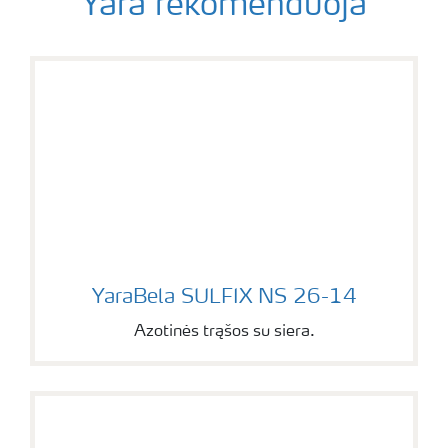
Yara rekomenduoja
YaraBela SULFIX NS 26-14
YaraBela SULFIX NS 26-14
Azotinės trąšos su siera.