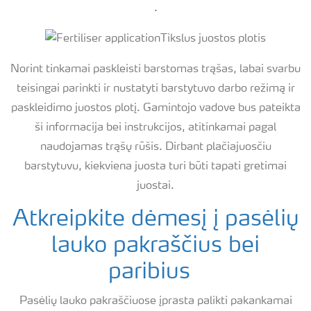
.
Tikslus juostos plotis
Norint tinkamai paskleisti barstomas trąšas, labai svarbu
teisingai parinkti ir nustatyti barstytuvo darbo režimą ir
paskleidimo juostos plotį. Gamintojo vadove bus pateikta
ši informacija bei instrukcijos, atitinkamai pagal
naudojamas trąšų rūšis. Dirbant plačiajuosčiu
barstytuvu, kiekviena juosta turi būti tapati gretimai
juostai.
Atkreipkite dėmesį į pasėlių
lauko pakraščius bei
paribius
Pasėlių lauko pakraščiuose įprasta palikti pakankamai