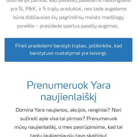
duomenys parodė, kad pavasarį pasėliams naudingiausi
yra N, P&K, ir S trąšų produktai, nes tada augalams
būna didžiausias šių pagrindinių maisto medžiagų
poreikis - prasideda spartus pasėlių augimas.
Prieš pradėdami barstyti trąšas, įsitikinkite, kad
barstytuvo nustatymai yra teisingi.
Prenumeruok Yara
naujienlaiškį
Domina Yara naujienos, akcijos, renginiai? Nori
sužinoti apie visa tai pirmas? Prenumeruok
mūsų naujienlaiškį, o mes pasirūpinsime, kad tai
taptų laukiamiausiu tavo skaitiniu!