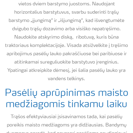
vietos dviem barstymo juostoms. Naudojant
horizontalius barstytuvus, svarbu suderinti trąšų
barstymo „įjungimą“ ir „išjungimą“, kad išvengtumėte
dvigubo trąšų dozavimo arba visiško nepatręšimo.
Naudokite atskyrimo diską, ribotuvą, kuris būna
traktoriaus komplektacijoje. Visada atsižvelkite į tręšimo
apribojimus pasėlių lauko pakraščiuose bei paribiuose ir
atitinkamai sureguliuokite barstytuvo įrenginius.
Ypatingai atkreipkite dėmesį, jei šalia pasėlių lauko yra
vandens telkinys.
Pasėlių aprūpinimas maisto
medžiagomis tinkamu laiku
Trąšos efektyviausiai įsisavinamos tada, kai pasėlių
poreikis maisto medžiagoms yra didžiausias. Bandymų