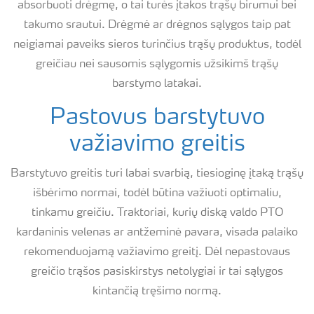
absorbuoti drėgmę, o tai turės įtakos trąšų birumui bei
takumo srautui. Drėgmė ar drėgnos sąlygos taip pat
neigiamai paveiks sieros turinčius trąšų produktus, todėl
greičiau nei sausomis sąlygomis užsikimš trąšų
barstymo latakai.
Pastovus barstytuvo
važiavimo greitis
Barstytuvo greitis turi labai svarbią, tiesioginę įtaką trąšų
išbėrimo normai, todėl būtina važiuoti optimaliu,
tinkamu greičiu. Traktoriai, kurių diską valdo PTO
kardaninis velenas ar antžeminė pavara, visada palaiko
rekomenduojamą važiavimo greitį. Dėl nepastovaus
greičio trąšos pasiskirstys netolygiai ir tai sąlygos
kintančią tręšimo normą.