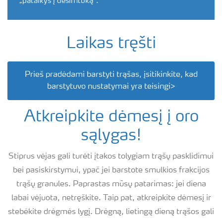
„pataikys į dešimtuką“.
Laikas tręšti
Prieš pradėdami barstyti trąšas, įsitikinkite, kad
barstytuvo nustatymai yra teisingi>
Atkreipkite dėmesį į oro
sąlygas!
Stiprus vėjas gali turėti įtakos tolygiam trąšų pasklidimui
bei pasiskirstymui, ypač jei barstote smulkios frakcijos
trąšų granules. Paprastas mūsų patarimas: jei diena
labai vėjuota, netręškite. Taip pat, atkreipkite dėmesį ir
stebėkite drėgmės lygį. Drėgną, lietingą dieną trąšos gali