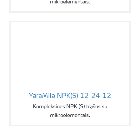
mikroelementais.
YaraMila NPK(S) 12-24-12
YaraMila NPK(S) 12-24-12
Kompleksinės NPK (S) trąšos su
mikroelementais.