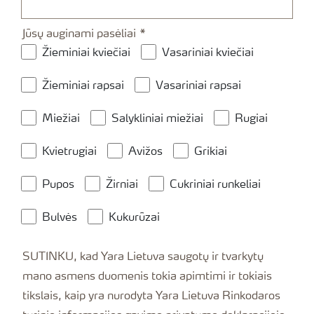
Jūsų auginami pasėliai
Žieminiai kviečiai
Vasariniai kviečiai
Žieminiai rapsai
Vasariniai rapsai
Miežiai
Salykliniai miežiai
Rugiai
Kvietrugiai
Avižos
Grikiai
Pupos
Žirniai
Cukriniai runkeliai
Bulvės
Kukurūzai
SUTINKU, kad Yara Lietuva saugotų ir tvarkytų
mano asmens duomenis tokia apimtimi ir tokiais
tikslais, kaip yra nurodyta Yara Lietuva Rinkodaros