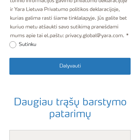
turinio informacijos gavimo privatumo deklaracijoje
ir Yara Lietuva Privatumo politikos deklaracijoje,
kurias galima rasti šiame tinklalapyje. Jūs galite bet
kuriuo metu atšaukti savo sutikimą pranešdami
mums apie tai el.paštu: privacy.global@yara.com.
Sutinku
Dalyvauti
Daugiau trąšų barstymo
patarimų