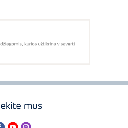
žiagomis, kurios užtikrina visavertį
ekite mus
cebook
youtube
instagram