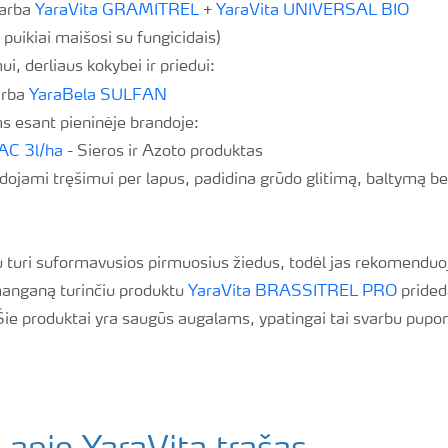
arba
YaraVita GRAMITREL
+
YaraVita UNIVERSAL BIO
 puikiai maišosi su fungicidais)
, derliaus kokybei ir priedui:
rba
YaraBela SULFAN
ms esant pieninėje brandoje:
AC 3l/ha
- Sieros ir Azoto produktas
udojami tręšimui per lapus, padidina grūdo glitimą, baltymą 
u turi suformavusios pirmuosius žiedus, todėl jas rekomendu
anganą turinčiu produktu
YaraVita BRASSITREL PRO
pride
Šie produktai yra saugūs augalams, ypatingai tai svarbu pupo