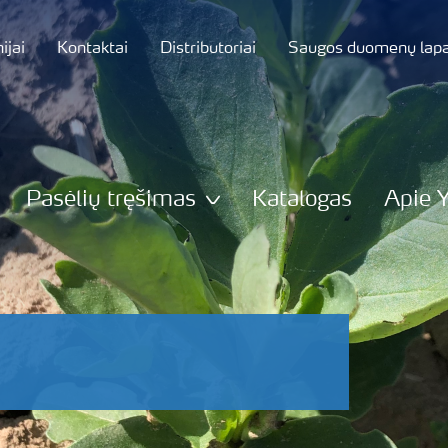
jai
Kontaktai
Distributoriai
Saugos duomenų lapa
Pasėlių tręšimas
Katalogas
Apie 