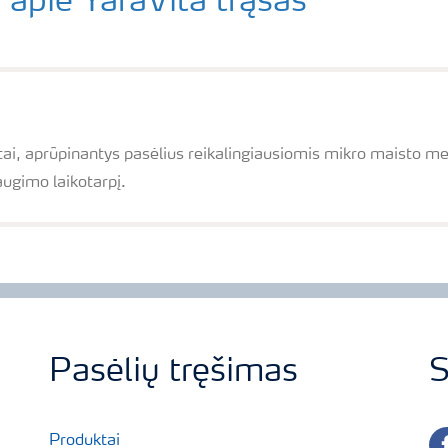
 apie YaraVita trąšas
ai, aprūpinantys pasėlius reikalingiausiomis mikro maisto med
augimo laikotarpį.
Pasėlių tręšimas
S
fa
Produktai