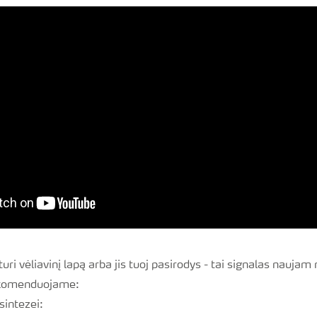
 turi vėliavinį lapą arba jis tuoj pasirodys - tai signalas nauja
ekomenduojame:
sintezei: