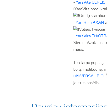
-
YaraVita CEREIS
(YaraVita produktai
Grūdų stambumui
-
YaraBela AXAN
a
Vėliau, kviečia
-
YaraVita THIOTR
Siera ir Azotas na
masę.
Tuo tarpu pupos ja
borą, molibdeną, m
UNIVERSAL BIO
. 
jautrus pasėlis.