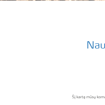
Nauj
Šį kartą mūsų koma