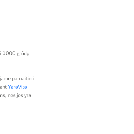
bei 1000 grūdų
ojame pamaitinti
dant
YaraVita
ms, nes jos yra