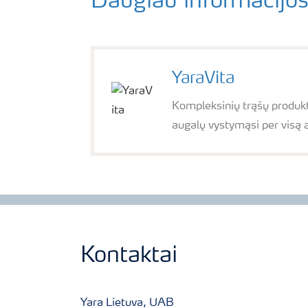
Daugiau informacijos
YaraVita
Kompleksinių trąšų produkt
augalų vystymąsi per visą 
Kontaktai
Yara Lietuva, UAB