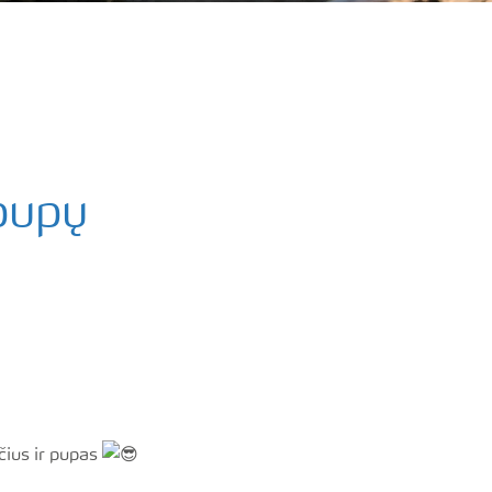
 pupų
čius ir pupas