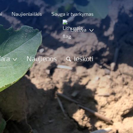
i
Naujienlaiškis
Sauga ir tvarkymas
Lietuva
Yara
Naujienos
Ieškoti