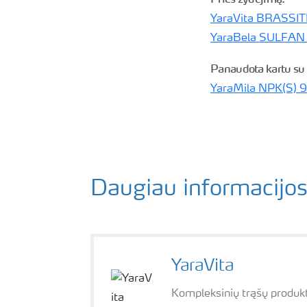
YaraVita BRASSI
YaraBela SULFAN
Panaudota kartu su 
YaraMila NPK(S) 
Daugiau informacijos
YaraVita
Kompleksinių trąšų produkt