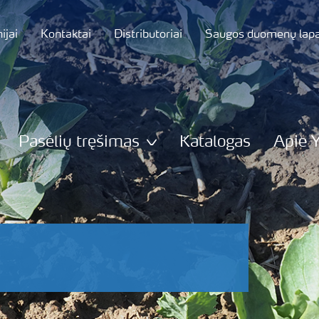
jai
Kontaktai
Distributoriai
Saugos duomenų lapa
Pasėlių tręšimas
Katalogas
Apie 