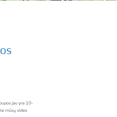
jos
pupos jau yra 10-
ite mūsų video