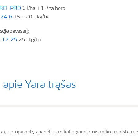
TREL PRO
1 l/ha + 1 l/ha boro
 24-6
150-200 kg/ha
sėja pavasarį:
9-12-25
250kg/ha
 apie Yara trąšas
ai, aprūpinantys pasėlius reikalingiausiomis mikro maisto med