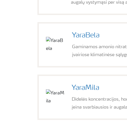
augalų vystymąsi per visą 
YaraBela
Gaminamos amonio nitrato p
įvairiose klimatinėse sąly
YaraMila
Didelės koncentracijos, ho
įeina svarbiausios ir augal