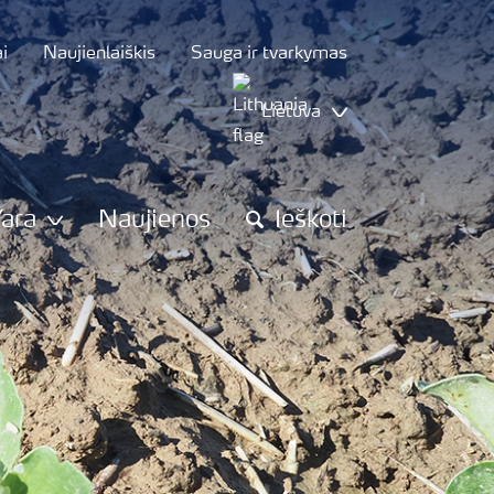
i
Naujienlaiškis
Sauga ir tvarkymas
Lietuva
Yara
Naujienos
Ieškoti