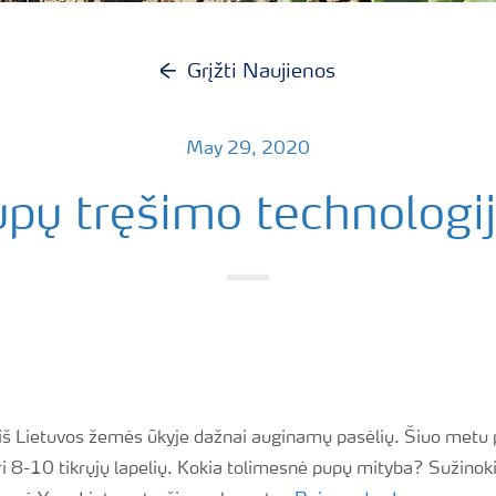
Grįžti Naujienos
May 29, 2020
pų tręšimo technologi
 iš Lietuvos žemės ūkyje dažnai auginamų pasėlių. Šiuo metu 
ri 8-10 tikrųjų lapelių. Kokia tolimesnė pupų mityba? Sužinok