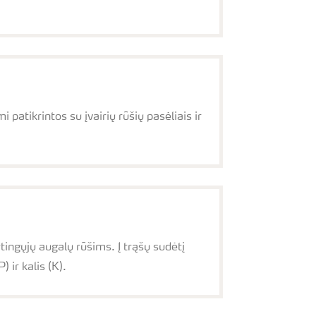
atikrintos su įvairių rūšių pasėliais ir
ingųjų augalų rūšims. Į trąšų sudėtį
 ir kalis (K).