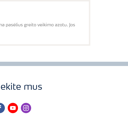
ina pasėlius greito veikimo azotu. Jos
ekite mus
cebook
youtube
instagram