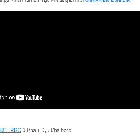
rengė Yara Lietuva tręšimo ekspertas
Raimondas Ivanovas.
TREL PRO
1 l/ha + 0,5 l/ha boro