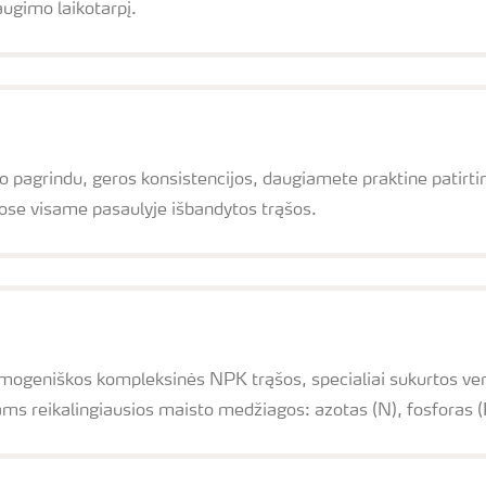
augimo laikotarpį.
agrindu, geros konsistencijos, daugiamete praktine patirtimi p
gose visame pasaulyje išbandytos trąšos.
mogeniškos kompleksinės NPK trąšos, specialiai sukurtos vert
ams reikalingiausios maisto medžiagos: azotas (N), fosforas (P)