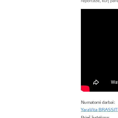
reportaže, kurį pa
Numatomi darbai:
YaraVita BRASSI
Prieš žydėjimą: