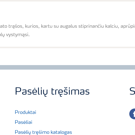
ato trąšos, kurios, kartu su augalus stiprinančiu kalciu, aprūp
lų vystymąsi.
Pasėlių tręšimas
S
fa
Produktai
Pasėliai
Pasėlių tręšimo katalogas