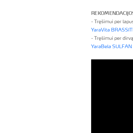
REKOMENDACIJOS R
- Tręšimui per lapu
YaraVita BRASSI
- Tręšimui per dirvą
YaraBela SULFAN