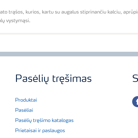
ato trąšos, kurios, kartu su augalus stiprinančiu kalciu, aprūp
lų vystymąsi.
Pasėlių tręšimas
S
fa
Produktai
Pasėliai
Pasėlių tręšimo katalogas
Prietaisai ir paslaugos