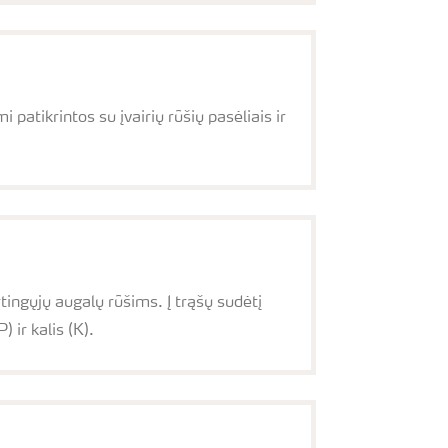
atikrintos su įvairių rūšių pasėliais ir
ingųjų augalų rūšims. Į trąšų sudėtį
 ir kalis (K).