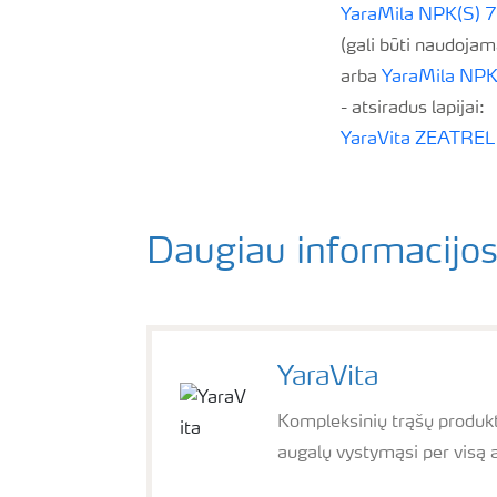
YaraMila NPK(S) 
(gali būti naudoja
arba
YaraMila NPK
- atsiradus lapijai:
YaraVita ZEATREL
Daugiau informacijos
YaraVita
Kompleksinių trąšų produkt
augalų vystymąsi per visą 