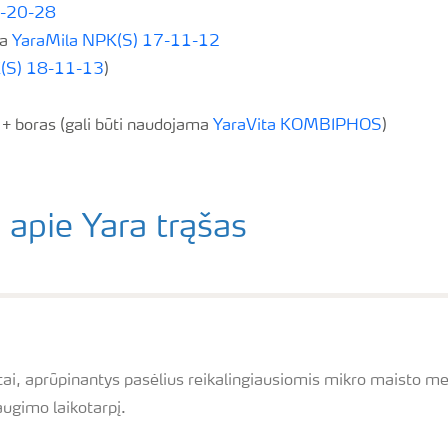
7-20-28
ma
YaraMila NPK(S) 17-11-12
(S) 18-11-13
)
+ boras (gali būti naudojama
YaraVita KOMBIPHOS
)
 apie Yara trąšas
ai, aprūpinantys pasėlius reikalingiausiomis mikro maisto med
augimo laikotarpį.