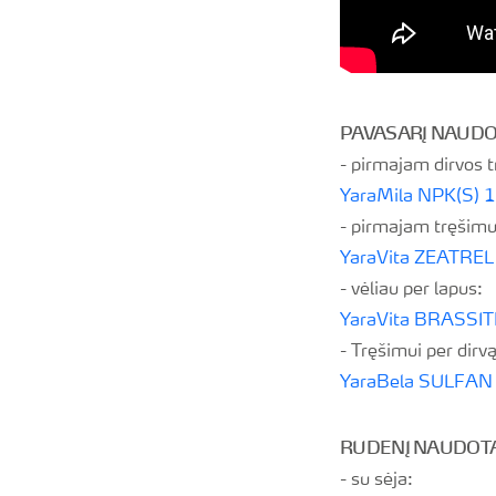
PAVASARĮ NAUD
- pirmajam dirvos t
YaraMila NPK(S) 
- pirmajam tręšimui
YaraVita ZEATREL
- vėliau per lapus:
YaraVita BRASSI
- Tręšimui per dirvą
YaraBela SULFAN
RUDENĮ NAUDOT
- su sėja: