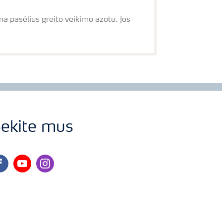
ina pasėlius greito veikimo azotu. Jos
ekite mus
cebook
youtube
instagram