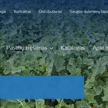
jai
Kontaktai
Distributoriai
Saugos duomenų lapa
Pasėlių tręšimas
Katalogas
Apie 