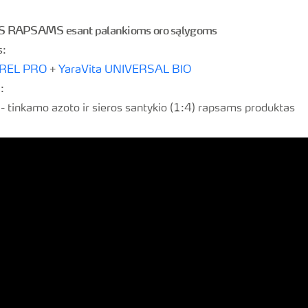
APSAMS esant palankioms oro sąlygoms
s:
TREL PRO
+
YaraVita UNIVERSAL BIO
:
- tinkamo azoto ir sieros santykio (1:4) rapsams produktas