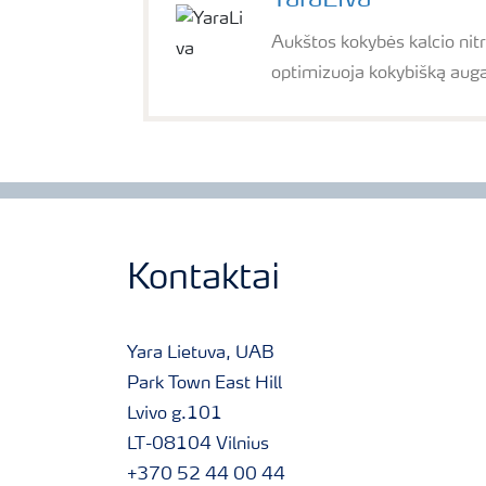
YaraLiva
Aukštos kokybės kalcio nitr
optimizuoja kokybišką auga
Kontaktai
Yara Lietuva, UAB
Park Town East Hill
Lvivo g.101
LT-08104 Vilnius
+370 52 44 00 44