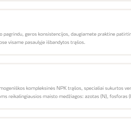
agrindu, geros konsistencijos, daugiamete praktine patirtimi p
gose visame pasaulyje išbandytos trąšos.
mogeniškos kompleksinės NPK trąšos, specialiai sukurtos vert
ams reikalingiausios maisto medžiagos: azotas (N), fosforas (P)