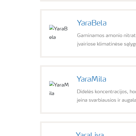
YaraBela
Gaminamos amonio nitrato p
įvairiose klimatinėse sąly
YaraMila
Didelės koncentracijos, ho
įeina svarbiausios ir augal