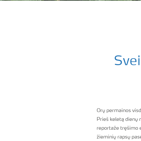
Svei
Orų permainos visda
Prieš keletą dienų 
reportaže tręšimo 
žieminių rapsų pasė