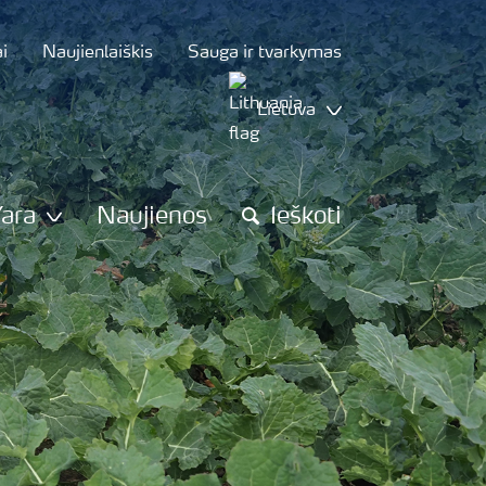
i
Naujienlaiškis
Sauga ir tvarkymas
Lietuva
Yara
Naujienos
Ieškoti