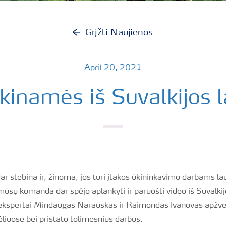
Grįžti Naujienos
April 20, 2021
kinamės iš Suvalkijos 
r stebina ir, žinoma, jos turi įtakos ūkininkavimo darbams l
mūsų komanda dar spėjo aplankyti ir paruošti video iš Suvalki
ekspertai Mindaugas Narauskas ir Raimondas Ivanovas apžvel
liuose bei pristato tolimesnius darbus.