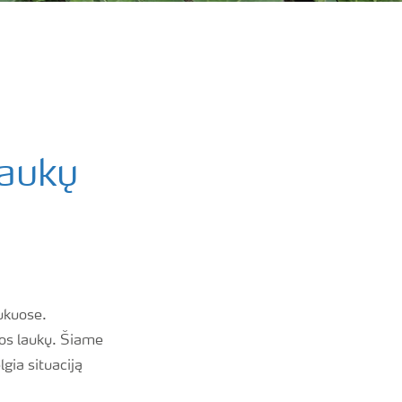
laukų
aukuose.
jos laukų. Šiame
gia situaciją