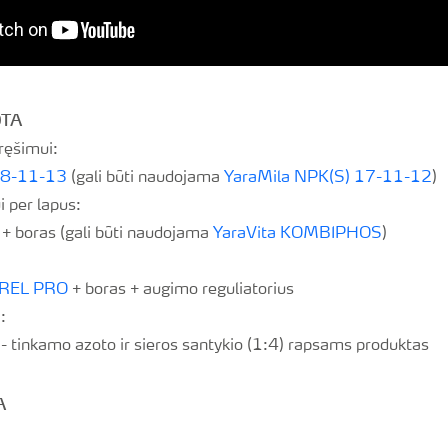
OTA
ręšimui:
18-11-13
(gali būti naudojama
YaraMila NPK(S) 17-11-12
)
 per lapus:
+ boras (gali būti naudojama
YaraVita KOMBIPHOS
)
TREL PRO
+ boras + augimo reguliatorius
:
- tinkamo azoto ir sieros santykio (1:4) rapsams produktas
A