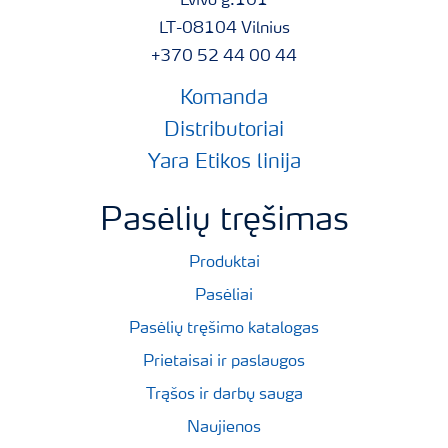
Lvivo g.101
LT-08104 Vilnius
+370 52 44 00 44
Komanda
Distributoriai
Yara Etikos linija
Pasėlių tręšimas
Produktai
Pasėliai
Pasėlių tręšimo katalogas
Prietaisai ir paslaugos
Trąšos ir darbų sauga
Naujienos