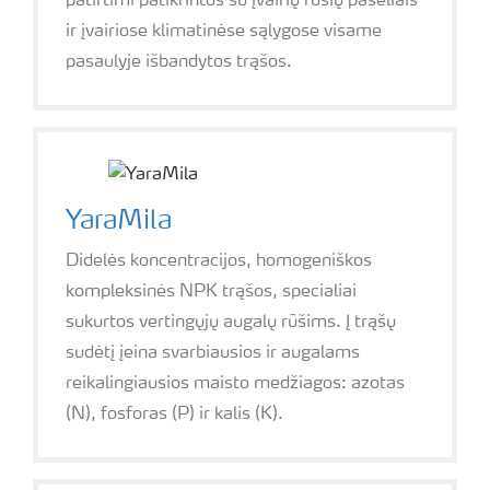
patirtimi patikrintos su įvairių rūšių pasėliais
ir įvairiose klimatinėse sąlygose visame
pasaulyje išbandytos trąšos.
YaraMila
Didelės koncentracijos, homogeniškos
kompleksinės NPK trąšos, specialiai
sukurtos vertingųjų augalų rūšims. Į trąšų
sudėtį įeina svarbiausios ir augalams
reikalingiausios maisto medžiagos: azotas
(N), fosforas (P) ir kalis (K).