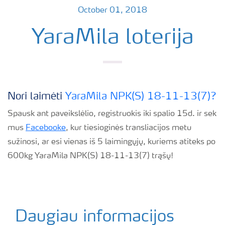
October 01, 2018
YaraMila loterija
Nori laimėti
YaraMila NPK(S) 18-11-13(7)?
Spausk ant paveikslėlio, registruokis iki spalio 15d. ir sek
mus
Facebooke
, kur tiesioginės transliacijos metu
sužinosi, ar esi vienas iš 5 laimingųjų, kuriems atiteks po
600kg YaraMila NPK(S) 18-11-13(7) trąšų!
Daugiau informacijos