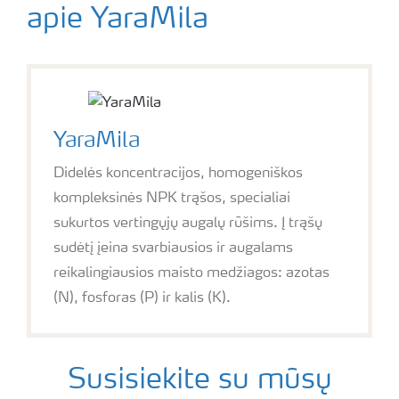
apie YaraMila
YaraMila
Didelės koncentracijos, homogeniškos
kompleksinės NPK trąšos, specialiai
sukurtos vertingųjų augalų rūšims. Į trąšų
sudėtį įeina svarbiausios ir augalams
reikalingiausios maisto medžiagos: azotas
(N), fosforas (P) ir kalis (K).
Susisiekite su mūsų