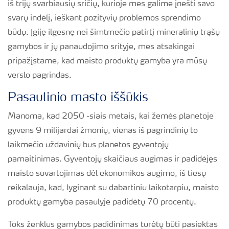
iš trijų svarbiausių sričių, kurioje mes galime įnešti savo
svarų indėlį, ieškant pozityvių problemos sprendimo
būdų. Įgiję ilgesnę nei šimtmečio patirtį mineralinių trąšų
gamybos ir jų panaudojimo srityje, mes atsakingai
pripažįstame, kad maisto produktų gamyba yra mūsų
verslo pagrindas.
Pasaulinio masto iššūkis
Manoma, kad 2050 -siais metais, kai žemės planetoje
gyvens 9 milijardai žmonių, vienas iš pagrindinių to
laikmečio uždavinių bus planetos gyventojų
pamaitinimas. Gyventojų skaičiaus augimas ir padidėjęs
maisto suvartojimas dėl ekonomikos augimo, iš tiesų
reikalauja, kad, lyginant su dabartiniu laikotarpiu, maisto
produktų gamyba pasaulyje padidėtų 70 procentų.
Toks ženklus gamybos padidinimas turėtų būti pasiektas