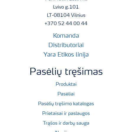
Lvivo g.101
LT-08104 Vilnius
+370 52 44 00 44
Komanda
Distributoriai
Yara Etikos linija
Pasėlių tręšimas
Produktai
Pasėliai
Pasėlių tręšimo katalogas
Prietaisai ir paslaugos
Trąšos ir darbų sauga