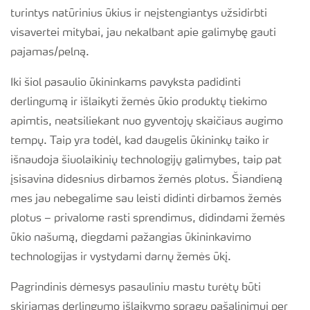
turintys natūrinius ūkius ir neįstengiantys užsidirbti
visavertei mitybai, jau nekalbant apie galimybę gauti
pajamas/pelną.
Iki šiol pasaulio ūkininkams pavyksta padidinti
derlingumą ir išlaikyti žemės ūkio produktų tiekimo
apimtis, neatsiliekant nuo gyventojų skaičiaus augimo
tempų. Taip yra todėl, kad daugelis ūkininkų taiko ir
išnaudoja šiuolaikinių technologijų galimybes, taip pat
įsisavina didesnius dirbamos žemės plotus. Šiandieną
mes jau nebegalime sau leisti didinti dirbamos žemės
plotus – privalome rasti sprendimus, didindami žemės
ūkio našumą, diegdami pažangias ūkininkavimo
technologijas ir vystydami darnų žemės ūkį.
Pagrindinis dėmesys pasauliniu mastu turėtų būti
skiriamas derlingumo išlaikymo spragų pašalinimui per