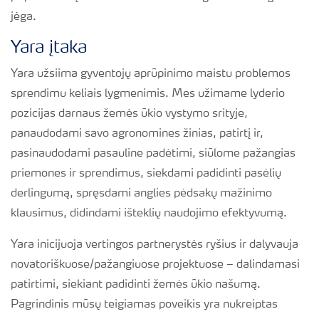
jėga.
Yara įtaka
Yara užsiima gyventojų aprūpinimo maistu problemos
sprendimu keliais lygmenimis. Mes užimame lyderio
pozicijas darnaus žemės ūkio vystymo srityje,
panaudodami savo agronomines žinias, patirtį ir,
pasinaudodami pasauline padėtimi, siūlome pažangias
priemones ir sprendimus, siekdami padidinti pasėlių
derlingumą, spręsdami anglies pėdsakų mažinimo
klausimus, didindami išteklių naudojimo efektyvumą.
Yara inicijuoja vertingos partnerystės ryšius ir dalyvauja
novatoriškuose/pažangiuose projektuose – dalindamasi
patirtimi, siekiant padidinti žemės ūkio našumą.
Pagrindinis mūsų teigiamas poveikis yra nukreiptas