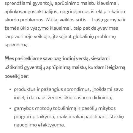
sprendžiami gyventojų aprūpinimo maistu klausimai,
aplinkosaugos aktualijos, nagrinėjamos išteklių ir kaimo
skurdo problemos. Mūsų veiklos sritis – trąšų gamyba ir
žemės ūkio vystymo klausimai, taip pat dalyvavimas
tarptautinėje veikloje, įtakojant globalinių problemų
sprendimą.
Mes pasitelkiame savo pagrindinį verslą, siekdami
užtikrinti gyventojų aprūpinimą maistu, kurdami teigiamą
poveikį per:
produktus ir pažangius sprendimus, įnešdami savo
indėlį į darnaus žemės ūkio našumo didinimą;
gamybos metodų tobulinimą ir pasėlių mitybos
programų taikymą, maksimaliai padidinant išteklių
naudojimo efektyvumą.