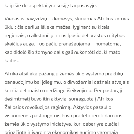
kaip šie du aspektai yra susiję tarpusavyje.
Vienas iš pavyzdžių – dėmesys, skiriamas Afrikos žemės
ūkiui: čia derlius išlieka mažas, lyginant su kitais
regionais, o alkstančių ir nusilpusių dėl prastos mitybos
skaičius auga. Tuo pačiu pranašaujama – numatoma,
kad didelė šio žemyno dalis gali nukentėti dėl klimato
kaitos.
Afrika atsilieka pažangių žemės ūkio vystymo praktikų
panaudojimu bei įdiegimu, o dirvožemiai dažnais atvejais
kenčia dėl maisto medžiagų išeikvojimo. Per pastarąjį
dešimtmetį buvo itin aktyviai sureaguota į Afrikos
Žaliosios revoliucijos raginimą. Aktyvios pasaulio
visuomenės pastangomis buvo pradėta remti darnaus
žemės ūkio vystymo iniciatyva, kuri dabar yra plačiai
pripažinta ir įvardinta ekonomikos augimo varomąja