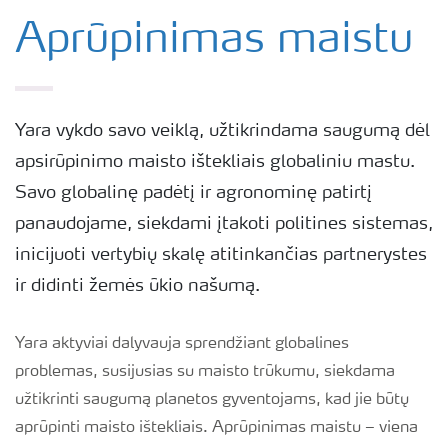
Yara pasauliniu mastu
Aprūpinimas maistu
Politika ir saugumas
Yara vykdo savo veiklą, užtikrindama saugumą dėl
Tvarumas
apsirūpinimo maisto ištekliais globaliniu mastu.
Savo globalinę padėtį ir agronominę patirtį
Įsipareigojimai
panaudojame, siekdami įtakoti politines sistemas,
inicijuoti vertybių skalę atitinkančias partnerystes
Karjera
ir didinti žemės ūkio našumą.
Yara European Business Services
Yara aktyviai dalyvauja sprendžiant globalines
problemas, susijusias su maisto trūkumu, siekdama
užtikrinti saugumą planetos gyventojams, kad jie būtų
Parama Mamų Unijai
aprūpinti maisto ištekliais. Aprūpinimas maistu – viena