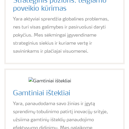
Strateginis požiūris: teigiamo
poveikio kūrimas
Yara aktyviai sprendžia globalines problemas,
nes turi visas galimybes ir pasiruošusi daryti
pokyčius. Mes sėkmingai įgyvendiname
strateginius siekius ir kuriame vertę ir
savininkams ir plačiajai visuomenei.
Gamtiniai ištekliai
Yara, panaudodama savo žinias ir įgytą
sprendimų tobulinimo patirtį inovacijų srityje,
užsiima gamtinių išteklių panaudojimo
efektyvumo didinimu. Mes palaikome