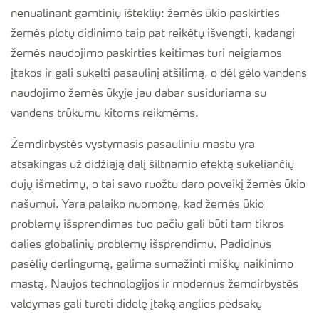
nenualinant gamtinių išteklių: žemės ūkio paskirties
žemės plotų didinimo taip pat reikėtų išvengti, kadangi
žemės naudojimo paskirties keitimas turi neigiamos
įtakos ir gali sukelti pasaulinį atšilimą, o dėl gėlo vandens
naudojimo žemės ūkyje jau dabar susiduriama su
vandens trūkumu kitoms reikmėms.
Žemdirbystės vystymasis pasauliniu mastu yra
atsakingas už didžiąją dalį šiltnamio efektą sukeliančių
dujų išmetimų, o tai savo ruožtu daro poveikį žemės ūkio
našumui. Yara palaiko nuomonę, kad žemės ūkio
problemų išsprendimas tuo pačiu gali būti tam tikros
dalies globalinių problemų išsprendimu. Padidinus
pasėlių derlingumą, galima sumažinti miškų naikinimo
mastą. Naujos technologijos ir modernus žemdirbystės
valdymas gali turėti didelę įtaką anglies pėdsakų