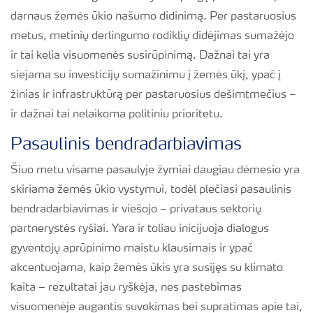
darnaus žemės ūkio našumo didinimą. Per pastaruosius
metus, metinių derlingumo rodiklių didėjimas sumažėjo
ir tai kelia visuomenės susirūpinimą. Dažnai tai yra
siejama su investicijų sumažinimu į žemės ūkį, ypač į
žinias ir infrastruktūrą per pastaruosius dešimtmečius –
ir dažnai tai nelaikoma politiniu prioritetu.
Pasaulinis bendradarbiavimas
Šiuo metu visame pasaulyje žymiai daugiau dėmesio yra
skiriama žemės ūkio vystymui, todėl plečiasi pasaulinis
bendradarbiavimas ir viešojo – privataus sektorių
partnerystės ryšiai. Yara ir toliau inicijuoja dialogus
gyventojų aprūpinimo maistu klausimais ir ypač
akcentuojama, kaip žemės ūkis yra susijęs su klimato
kaita – rezultatai jau ryškėja, nes pastebimas
visuomenėje augantis suvokimas bei supratimas apie tai,