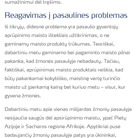
sumažinimui dėl tręšimo.
Reagavimas į pasaulines problemas
Iš tikrųjų, didesnė problema yra pasaulio gyventojų
aprūpinimo maisto ištekliais užtikrinimas, o ne
gaminamų maisto produktų trūkumas. Teoriškai,
dabartiniu metu gaminamo bei pagaminto maisto pilnai
pakanka, kad žmonės pasaulyje nebadautų. Tačiau,
faktiškai, aprūpinimas maisto produktais reiškia, kad
būtų pakankamai kokybiško, maistinę vertę turinčio
maisto už įperkamą kainą bet kuriuo metu – visur, kur
gyvena žmonės.
Dabartiniu metu apie vienas milijardas žmonių pasaulyje
nesijaučia saugūs dėl apsirūpinimo maistu, ypač Pietų
Azijoje ir Sacharos regione Afrikoje. Apytikriai pusė
badaujančių žmonių pasaulyje patys yra ūkininkai,