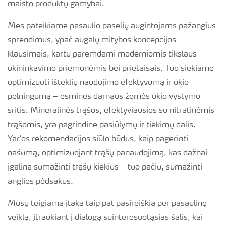
maisto produktų gamybai.
Mes pateikiame pasaulio pasėlių augintojams pažangius
sprendimus, ypač augalų mitybos koncepcijos
klausimais, kartu paremdami moderniomis tikslaus
ūkininkavimo priemonėmis bei prietaisais. Tuo siekiame
optimizuoti išteklių naudojimo efektyvumą ir ūkio
pelningumą – esmines darnaus žemės ūkio vystymo
sritis. Mineralinės trąšos, efektyviausios su nitratinėmis
trąšomis, yra pagrindinė pasiūlymų ir tiekimų dalis.
Yar’os rekomendacijos siūlo būdus, kaip pagerinti
našumą, optimizuojant trąšų panaudojimą, kas dažnai
įgalina sumažinti trąšų kiekius – tuo pačiu, sumažinti
anglies pėdsakus.
Mūsų teigiama įtaka taip pat pasireiškia per pasaulinę
veiklą, įtraukiant į dialogą suinteresuotąsias šalis, kai