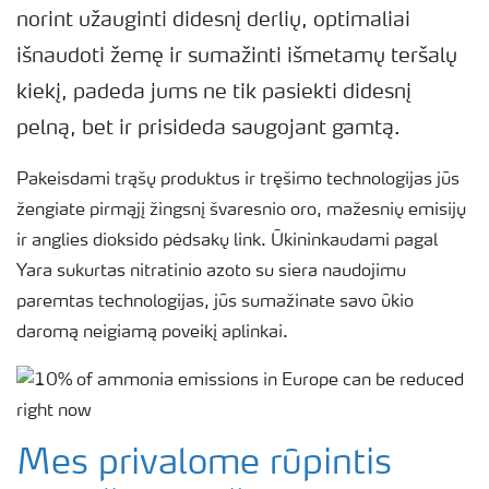
norint užauginti didesnį derlių, optimaliai
išnaudoti žemę ir sumažinti išmetamų teršalų
kiekį, padeda jums ne tik pasiekti didesnį
pelną, bet ir prisideda saugojant gamtą.
Pakeisdami trąšų produktus ir tręšimo technologijas jūs
žengiate pirmąjį žingsnį švaresnio oro, mažesnių emisijų
ir anglies dioksido pėdsakų link. Ūkininkaudami pagal
Yara sukurtas nitratinio azoto su siera naudojimu
paremtas technologijas, jūs sumažinate savo ūkio
daromą neigiamą poveikį aplinkai.
Mes privalome rūpintis