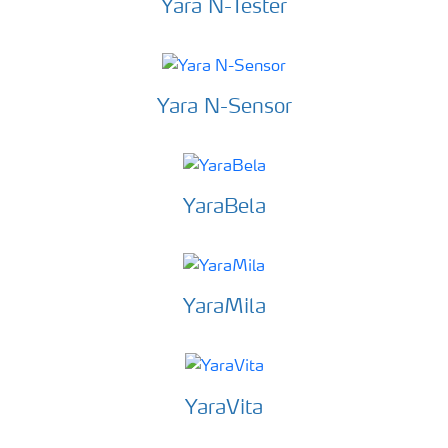
Yara N-Tester
Yara N-Sensor
YaraBela
YaraMila
YaraVita