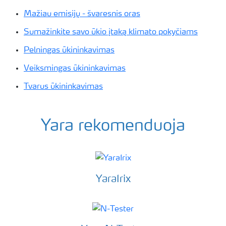
Mažiau emisijų - švaresnis oras
Sumažinkite savo ūkio įtaką klimato pokyčiams
Pelningas ūkininkavimas
Veiksmingas ūkininkavimas
Tvarus ūkininkavimas
Yara rekomenduoja
YaraIrix