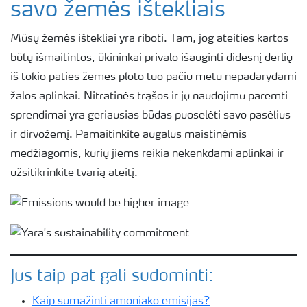
savo žemės ištekliais
Mūsų žemės ištekliai yra riboti. Tam, jog ateities kartos
būtų išmaitintos, ūkininkai privalo išauginti didesnį derlių
iš tokio paties žemės ploto tuo pačiu metu nepadarydami
žalos aplinkai. Nitratinės trąšos ir jų naudojimu paremti
sprendimai yra geriausias būdas puoselėti savo pasėlius
ir dirvožemį. Pamaitinkite augalus maistinėmis
medžiagomis, kurių jiems reikia nekenkdami aplinkai ir
užsitikrinkite tvarią ateitį.
Jus taip pat gali sudominti:
Kaip sumažinti amoniako emisijas?