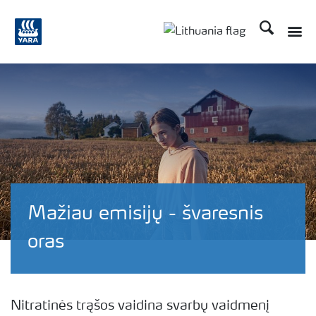
Ieškoti
Toggle
Toggle country langu
Mažiau emisijų - švaresnis
oras
Nitratinės trąšos vaidina svarbų vaidmenį