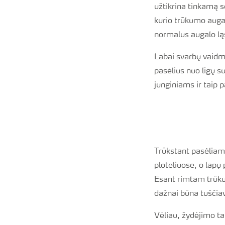
užtikrina tinkamą 
kurio trūkumo augalų
normalus augalo lą
Labai svarbų vaidm
pasėlius nuo ligų s
junginiams ir taip p
Trūkstant pasėliams
ploteliuose, o lapų
Esant rimtam trūkum
dažnai būna tuščiav
Vėliau, žydėjimo ta