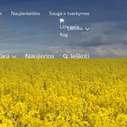
i
Naujienlaiškis
Sauga ir tvarkymas
Lietuva
Yara
Naujienos
Ieškoti