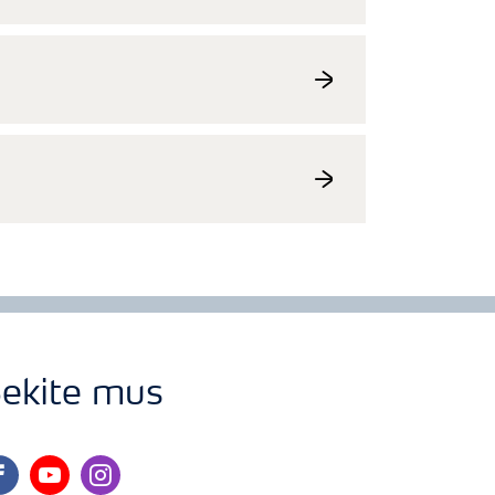
ekite mus
cebook
youtube
instagram