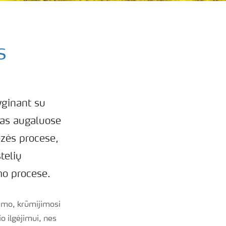
s
yginant su
oras augaluose
ezės procese,
telių
imo procese.
gimo, krūmijimosi
o ilgėjimui, nes