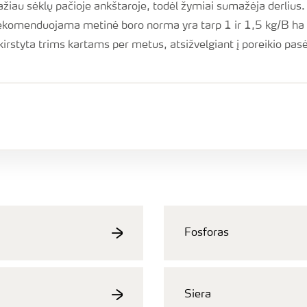
žiau sėklų pačioje ankštaroje, todėl žymiai sumažėja derlius.
ekomenduojama metinė boro norma yra tarp 1 ir 1,5 kg/B ha 
skirstyta trims kartams per metus, atsižvelgiant į poreikio pasė
Fosforas
Siera