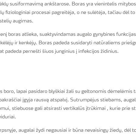
sėklų susiformavimą ankštarose. Boras yra vienintelis mitybo
 fiziologiniai procesai pagreitėja, o ne sulėtėja, tačiau dėl to g
stelių augimas.
enį boras atlieka, suaktyvindamas augalo gynybines funkcijas
ukėlėjų ir kenkėjų. Boras padeda susidaryti natūraliems prieš
at padeda pernešti šiuos junginius į infekcijos židinius.
 boro, lapai pasidaro blyškiai žali su geltonomis dėmelėmis t
 pakraščiai įgyja rausvą atspalvį. Sutrumpėjus stiebams, augal
ui, stiebuose gali atsirasti vertikalūs įtrūkimai , kurie prie s
iduriai.
rpsnyje, augalai žydi negausiai ir būna nevaisingų žiedų, dėl 