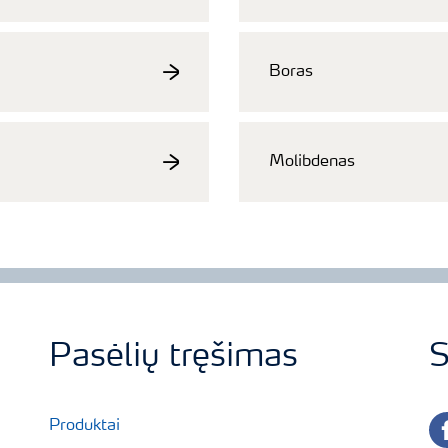
Boras
Molibdenas
Pasėlių tręšimas
S
fa
Produktai