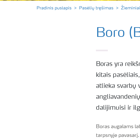
Pradinis puslapis
Pasėlių tręšimas
Žieminiai
Boro (B
Boras yra reik
kitais pasėliais
atlieka svarbų 
angliavandenių
dalijimuisi ir 
Boras augalams lab
tarpsnyje pavasarį.