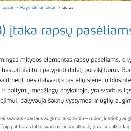
 rapsai
Pagrindiniai faktai
Boras
) įtaka rapsų pasėliam
šmingas mitybos elementas rapsų pasėliams, o l
, bastutiniai turi palyginti didelį poreikį borui. B
vaidmenį, nes dalyvauja ląstelių sienelių biosint
 ir baltymų medžiagų apykaitoje, yra svarbus ląs
ilgėjimui, dalyvauja šaknų vystymesi ir ūglių aug
ai svarbus spartaus augimo laikotarpiu – rudenį ir stiebų au
 Taip pat boras labai svarbus žiedadulkių dygimui ir dulkiadaigi