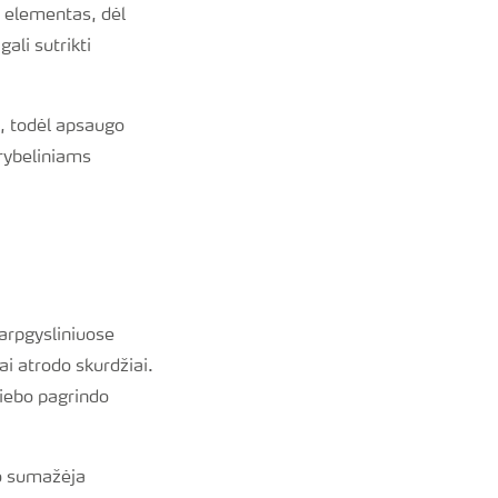
s elementas, dėl
ali sutrikti
, todėl apsaugo
grybeliniams
arpgysliniuose
ai atrodo skurdžiai.
tiebo pagrindo
to sumažėja