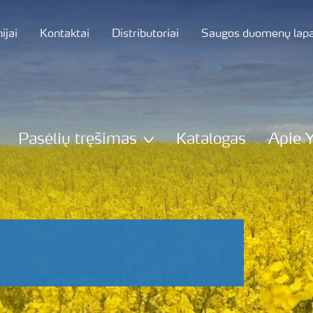
jai
Kontaktai
Distributoriai
Saugos duomenų lapa
Pasėlių tręšimas
Katalogas
Apie 