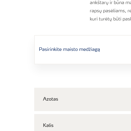
ankštarų ir būna ma
rapsų pasėliams, r
kuri turėtų būti pa
Azotas
Kalis