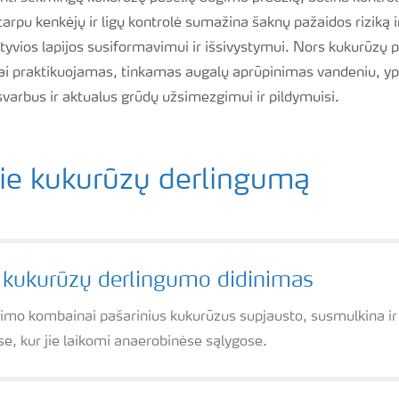
tarpu kenkėjų ir ligų kontrolė sumažina šaknų pažaidos riziką 
tyvios lapijos susiformavimui ir išsivystymui. Nors kukurūzų p
ai praktikuojamas, tinkamas augalų aprūpinimas vandeniu, yp
svarbus ir aktualus grūdų užsimezgimui ir pildymuisi.
pie kukurūzų derlingumą
 kukurūzų derlingumo didinimas
mo kombainai pašarinius kukurūzus supjausto, susmulkina ir n
se, kur jie laikomi anaerobinėse sąlygose.