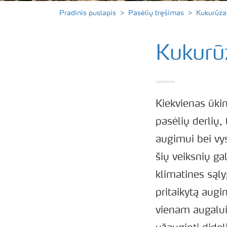
Pradinis puslapis
Pasėlių tręšimas
Kukurūza
Kukurū
Kiekvienas ūkin
pasėlių derlių,
augimui bei vys
šių veiksnių ga
klimatines sąly
pritaikytą augi
vienam augalui 