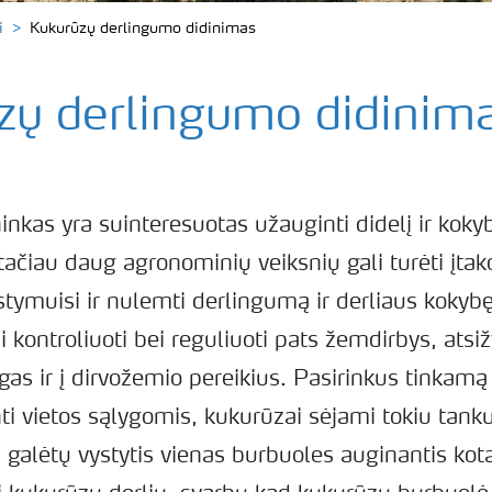
i
Kukurūzų derlingumo didinimas
zų derlingumo didinim
inkas yra suinteresuotas užauginti didelį ir kok
 tačiau daug agronominių veiksnių gali turėti įtak
tymuisi ir nulemti derlingumą ir derliaus kokybę
li kontroliuoti bei reguliuoti pats žemdirbys, ats
gas ir į dirvožemio pereikius. Pasirinkus tinkamą 
nti vietos sąlygomis, kukurūzai sėjami tokiu tan
galėtų vystytis vienas burbuoles auginantis kota