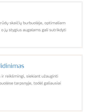
rūdų skaičių burbuolėje, optimaliam
 o jų stygius augalams gali sutrikdyti
didinimas
 ir reikšmingi, siekiant užauginti
uolėse tarpsnyje, todėl galiausiai