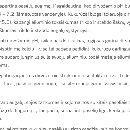
spartina pasėlių augimą. Pageidautina, kad dirvožemio pH b
 6 – 7.2 (išmatuotas vandenyje). Kukurūzai blogai toleruoja di
<5.0), kadangi aliuminio toksiškumas trikdo ir stabdo šaknų v
kumas trikdo ir stabdo augalų vystymąsi.
nti dirvožemio pH, reikia naudoti kalkes, o gipsas gerina dirvo
isotinimą kalciu – visa tai padeda padidinti kukurūzų derlingu
iera sudaro junginius su laisvuoju aliuminiu, todėl mažėja aliu
lams.
patingai jautrūs dirvožemio struktūrai ir suplūktai dirvai, todė
ktūrai, pasėliai gerai auga, - susiformuoja gerai išsivysčiusių,
i tarp augalų, sėjos tankumas ir sėjomainos su kitais pasėliai
ūzų derlingumą ir, tuo pačiu, sumažinti pasėlių ligų, kenkėjų ža
ą.
inti sėkmingą kukurūzų pasėlių augimo pradžią, būtina kontroli