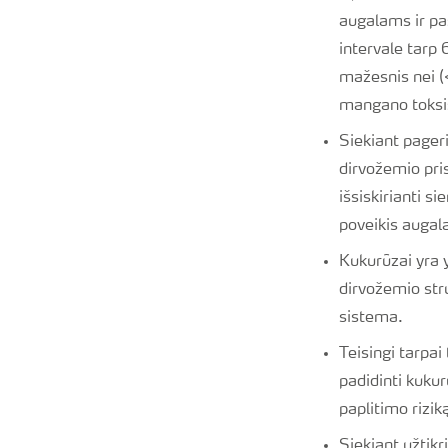
augalams ir pa
intervale tarp
mažesnis nei (
mangano toksiš
Siekiant pageri
dirvožemio pris
išsiskirianti s
poveikis auga
Kukurūzai yra y
dirvožemio stru
sistema.
Teisingi tarpa
padidinti kukur
paplitimo rizik
Siekiant užtikr