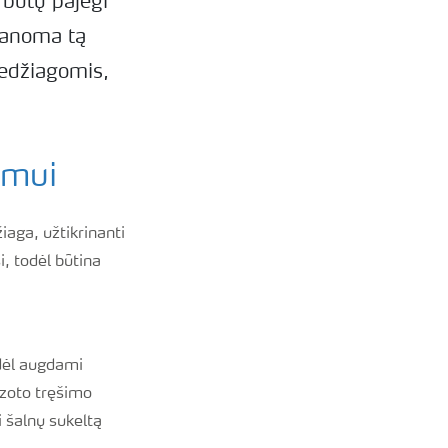
 būtų pajėgi
įmanoma tą
medžiagomis,
umui
aga, užtikrinanti
i, todėl būtina
odėl augdami
 azoto tręšimo
 šalnų sukeltą