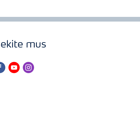
ekite mus
cebook
youtube
instagram