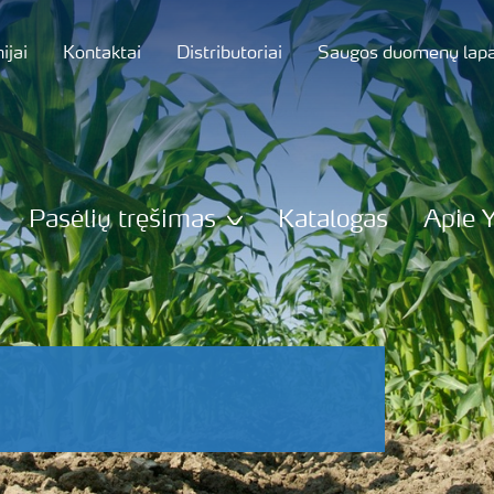
jai
Kontaktai
Distributoriai
Saugos duomenų lapa
Pasėlių tręšimas
Katalogas
Apie 