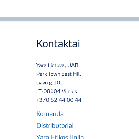
Kontaktai
Yara Lietuva, UAB
Park Town East Hill
Lvivo g.101
LT-08104 Vilnius
+370 52 44 00 44
Komanda
Distributoriai
Yara Etikos linija