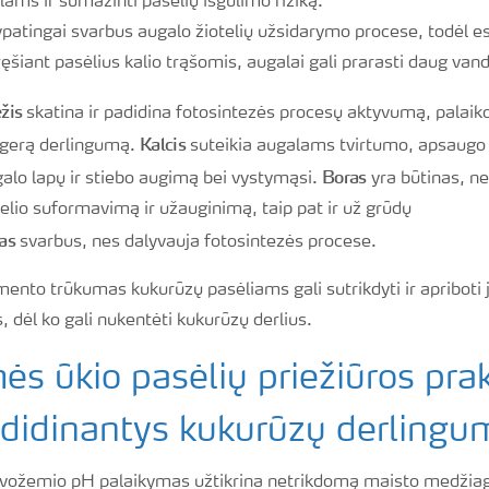
lams ir sumažinti pasėlių išgulimo riziką.
patingai svarbus augalo žiotelių užsidarymo procese, todėl e
šiant pasėlius kalio trąšomis, augalai gali prarasti daug van
ežis
skatina ir padidina fotosintezės procesų aktyvumą, palaik
Kalcis
a gerą derlingumą.
suteikia augalams tvirtumo, apsaugo
Boras
galo lapų ir stiebo augimą bei vystymąsi.
yra būtinas, ne
lio suformavimą ir užauginimą, taip pat ir už grūdų
as
svarbus, nes dalyvauja fotosintezės procese.
ento trūkumas kukurūzų pasėliams gali sutrikdyti ir apriboti 
 dėl ko gali nukentėti kukurūzų derlius.
ės ūkio pasėlių priežiūros prak
 didinantys kukurūzų derlingu
rvožemio pH palaikymas užtikrina netrikdomą maisto medžia