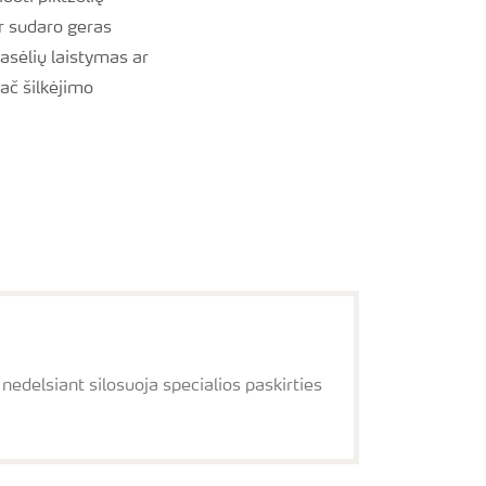
ir sudaro geras
asėlių laistymas ar
ač šilkėjimo
edelsiant silosuoja specialios paskirties