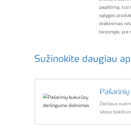
paplitimą, tuo 
sąlygas produk
drėkinimas ret
tarpsnyje, yra 
Sužinokite daugiau a
Pašarinių
Derliaus nuėmi
siloso bokštuo