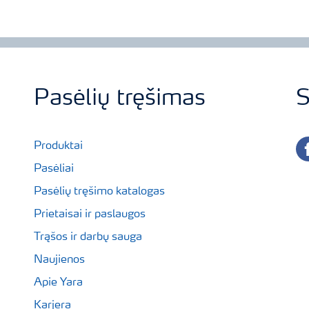
Pasėlių tręšimas
S
fa
Produktai
Pasėliai
Pasėlių tręšimo katalogas
Prietaisai ir paslaugos
Trąšos ir darbų sauga
Naujienos
Apie Yara
Karjera