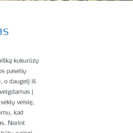
as
ybišką kukurūzų
os pasėlių
, o daugelį iš
ižvelgdamas į
sėklų veislę,
kumu, kad
s. Norint