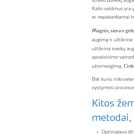
streso poveikį auga
Kalio vaidmuo yra y
ar nepakankamai trę
Magnis, siera ir gel
augimą ir užtikrin
užtikrina sveikų au
apvaisinimo vamzde
Cink
užsimezgimą.
Bet kurio mikroelem
vystymosi procesus,
Kitos žem
metodai,
Optimalaus di