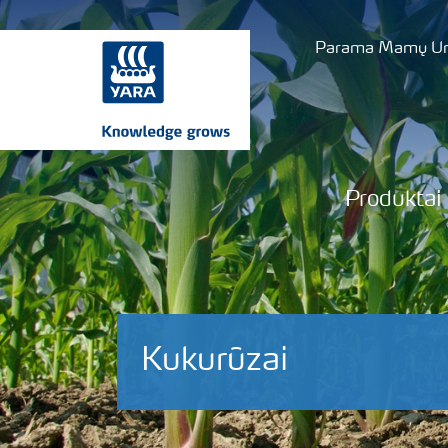
Parama Mamų Uni
Produktai
Kukurūzai