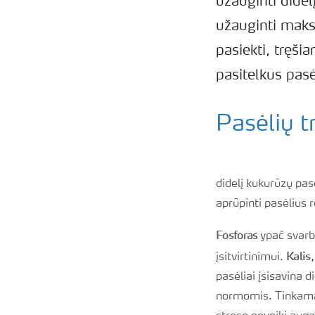
užauginti dide
užauginti maks
pasiekti, tręš
pasitelkus pas
Pasėlių t
didelį kukurūzų pasė
aprūpinti pasėlius r
Fosforas
ypač svarb
Kalis,
įsitvirtinimui.
pasėliai įsisavina d
normomis. Tinkamai 