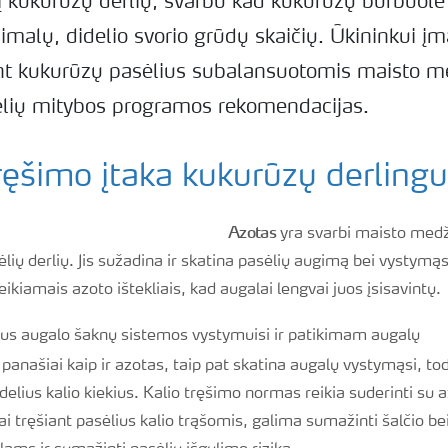
lį kukurūzų derlių, svarbu kad kukurūzų burbuolė
imalų, didelio svorio grūdų skaičių. Ūkininkui 
iant kukurūzų pasėlius subalansuotomis maisto 
ėlių mitybos programos rekomendacijas.
ręšimo įtaka kukurūzų derling
Azotas
yra svarbi maisto medži
lių derlių. Jis sužadina ir skatina pasėlių augimą bei vystymąs
eikiamais azoto ištekliais, kad augalai lengvai juos įsisavintų.
us augalo šaknų sistemos vystymuisi ir patikimam augalų
panašiai kaip ir azotas, taip pat skatina augalų vystymąsi, t
idelius kalio kiekius. Kalio tręšimo normas reikia suderinti su
tręšiant pasėlius kalio trąšomis, galima sumažinti šalčio bei