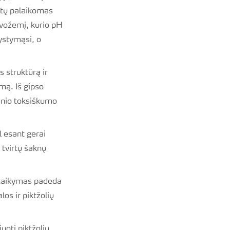
ūtų palaikomas
rvožemį, kurio pH
ystymąsi, o
s struktūrą ir
mą. Iš gipso
minio toksiškumo
l esant gerai
 tvirtų šaknų
s taikymas padeda
los ir piktžolių
uoti piktžolių