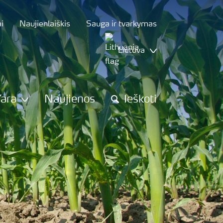
i
Naujienlaiškis
Sauga ir tvarkymas
Lietuva
Yara
Naujienos
Ieškoti