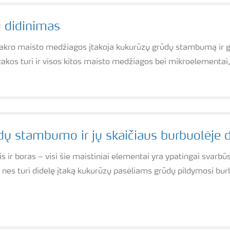
 didinimas
makro maisto medžiagos įtakoja kukurūzų grūdų stambumą ir g
takos turi ir visos kitos maisto medžiagos bei mikroelementai,
ų stambumo ir jų skaičiaus burbuolėje 
is ir boras – visi šie maistiniai elementai yra ypatingai svarbūs
nes turi didelę įtaką kukurūzų pasėliams grūdų pildymosi burb