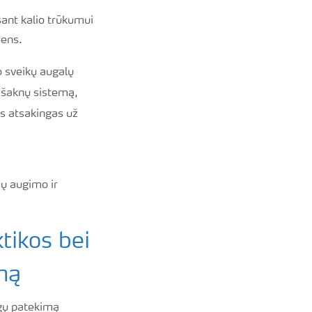
sant kalio trūkumui
dens.
o sveikų augalų
 šaknų sistemą,
s atsakingas už
jų augimo ir
tikos bei
mą
gų patekimą