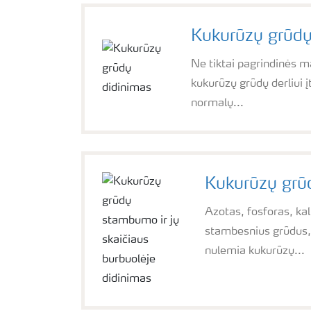
Kukurūzų grūdų
Ne tiktai pagrindinės 
kukurūzų grūdų derliui į
normalų...
Kukurūzų grūd
Azotas, fosforas, kal
stambesnius grūdus, 
nulemia kukurūzų...