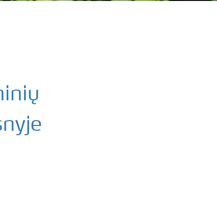
inių
snyje