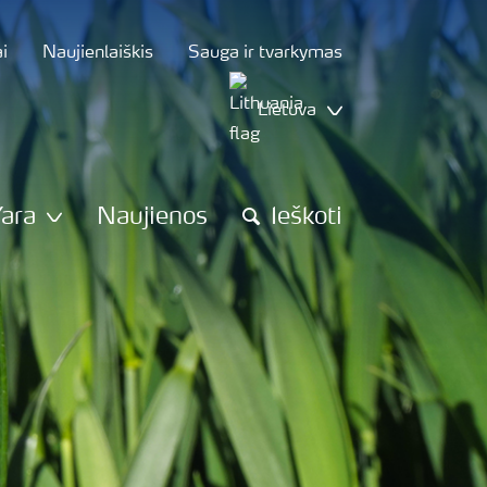
i
Naujienlaiškis
Sauga ir tvarkymas
Lietuva
Yara
Naujienos
Ieškoti