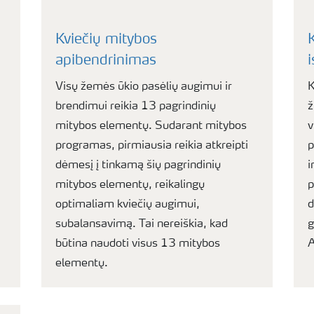
Kviečių mitybos
apibendrinimas
i
Visų žemės ūkio pasėlių augimui ir
K
brendimui reikia 13 pagrindinių
ž
mitybos elementų. Sudarant mitybos
v
programas, pirmiausia reikia atkreipti
p
dėmesį į tinkamą šių pagrindinių
i
mitybos elementų, reikalingų
p
optimaliam kviečių augimui,
d
subalansavimą. Tai nereiškia, kad
g
būtina naudoti visus 13 mitybos
A
elementų.