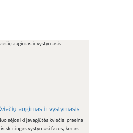
Kviečių augimas ir vystymasis
uo sėjos iki javapjūtės kviečiai praeina
ris skirtingas vystymosi fazes, kurias