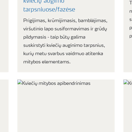
kviečių augimo
T
tarpsniuose/fazėse
n
s
Prigijimas, krūmijimasis, bamblėjimas,
p
viršutinio lapo susiformavimas ir grūdų
p
pildymasis - taip būtų galima
suskirstyti kviečių auginimo tarpsnius,
kurių metu svarbus vaidmuo atitenka
mitybos elementams.