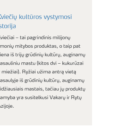
Kviečių kultūros vystymosi
storija
viečiai – tai pagrindinis milijonų
monių mitybos produktas, o taip pat
iena iš trijų grūdinių kultūrų, auginamų
asauliniu mastu (kitos dvi – kukurūzai
r miežiai). Ryžiai užima antrą vietą
asaulyje iš grūdinių kultūrų, auginamų
idžiausiais mastais, tačiau jų produktų
amyba yra susitelkusi Vakarų ir Rytų
zijoje.