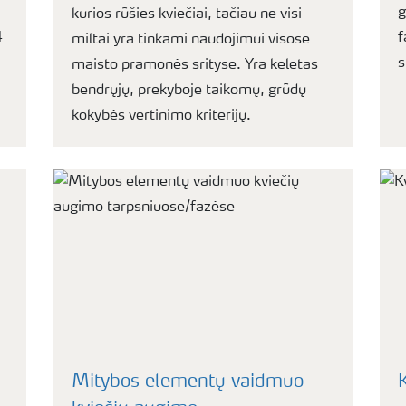
g
kurios rūšies kviečiai, tačiau ne visi
4
f
miltai yra tinkami naudojimui visose
s
maisto pramonės srityse. Yra keletas
bendrųjų, prekyboje taikomų, grūdų
kokybės vertinimo kriterijų.
Mitybos elementų vaidmuo
K