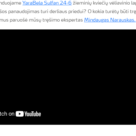
enduojame
YaraBela Sulfan 24-6
žieminių kviečių vėliavinio l
ąšos panaudojimas turi derliaus priedui? O kokia turėtų būti 
imus paruošė mūsų tręšimo ekspertas
Mindaugas Narauskas.