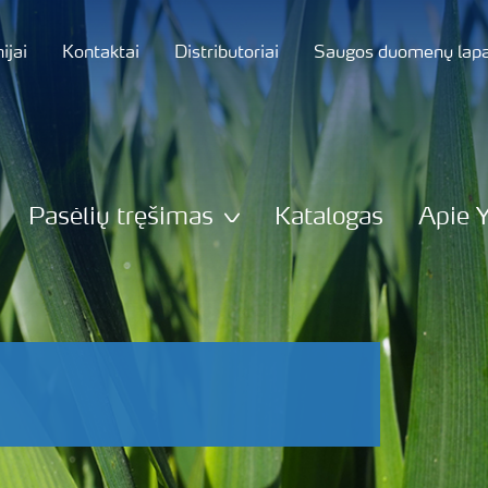
jai
Kontaktai
Distributoriai
Saugos duomenų lapa
Pasėlių tręšimas
Katalogas
Apie 