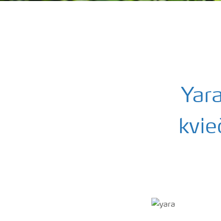
Yar
kvie