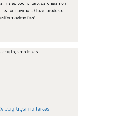
alima apibūdinti taip: parengiamoji
azė, formavimo(si) fazė, produkto
usiformavimo fazė.
viečių tręšimo laikas