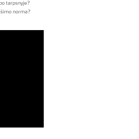
apo tarpsnyje?
tręšimo norma?