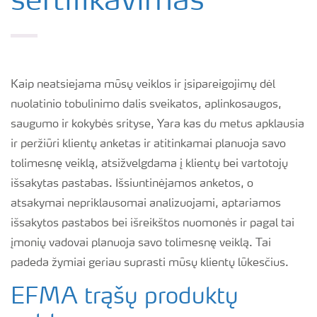
sertifikavimas
Kaip neatsiejama mūsų veiklos ir įsipareigojimų dėl
nuolatinio tobulinimo dalis sveikatos, aplinkosaugos,
saugumo ir kokybės srityse, Yara kas du metus apklausia
ir peržiūri klientų anketas ir atitinkamai planuoja savo
tolimesnę veiklą, atsižvelgdama į klientų bei vartotojų
išsakytas pastabas. Išsiuntinėjamos anketos, o
atsakymai nepriklausomai analizuojami, aptariamos
išsakytos pastabos bei išreikštos nuomonės ir pagal tai
įmonių vadovai planuoja savo tolimesnę veiklą. Tai
padeda žymiai geriau suprasti mūsų klientų lūkesčius.
EFMA trąšų produktų