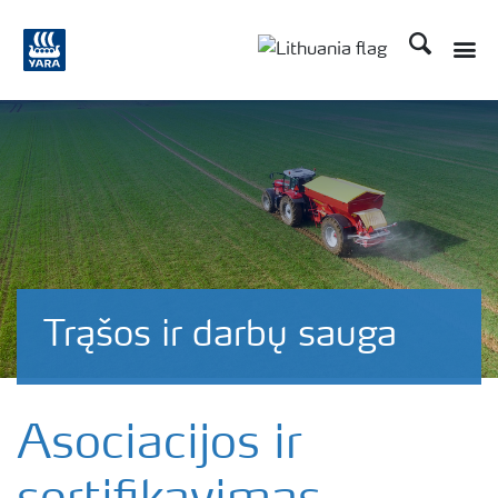
Ieškoti
Trąšos ir darbų sauga
Asociacijos ir