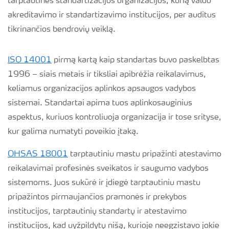
tarptautinės standartizacijos organizacijos, kurią valdo
akreditavimo ir standartizavimo institucijos, per auditus
tikrinančios bendrovių veiklą.
ISO 14001
pirmą kartą kaip standartas buvo paskelbtas
1996 – siais metais ir tiksliai apibrėžia reikalavimus,
keliamus organizacijos aplinkos apsaugos vadybos
sistemai. Standartai apima tuos aplinkosauginius
aspektus, kuriuos kontroliuoja organizacija ir tose srityse,
kur galima numatyti poveikio įtaką.
OHSAS 18001
tarptautiniu mastu pripažinti atestavimo
reikalavimai profesinės sveikatos ir saugumo vadybos
sistemoms. Juos sukūrė ir įdiegė tarptautiniu mastu
pripažintos pirmaujančios pramonės ir prekybos
institucijos, tarptautinių standartų ir atestavimo
institucijos, kad uyžpildytų nišą, kurioje neegzistavo jokie