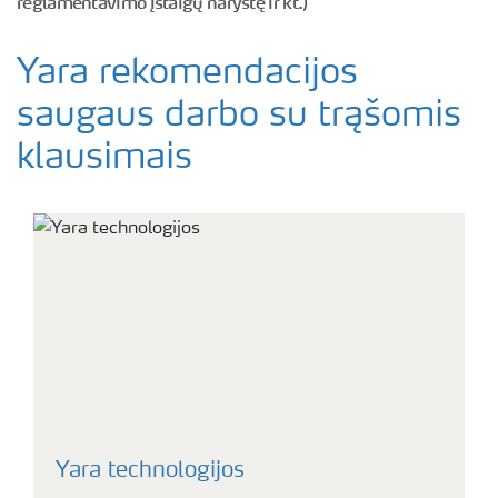
reglamentavimo įstaigų narystę ir kt.)
Yara rekomendacijos
saugaus darbo su trąšomis
klausimais
Yara technologijos