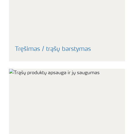
Tręšimas / trąšų barstymas