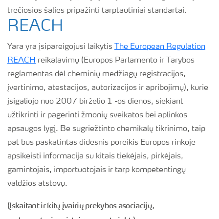
trečiosios šalies pripažinti tarptautiniai standartai.
REACH
Yara yra įsipareigojusi laikytis
The European Regulation
REACH
reikalavimų (Europos Parlamento ir Tarybos
reglamentas dėl cheminių medžiagų registracijos,
įvertinimo, atestacijos, autorizacijos ir apribojimų), kurie
įsigaliojo nuo 2007 birželio 1 -os dienos, siekiant
užtikrinti ir pagerinti žmonių sveikatos bei aplinkos
apsaugos lygį. Be sugriežtinto chemikalų tikrinimo, taip
pat bus paskatintas didesnis poreikis Europos rinkoje
apsikeisti informacija su kitais tiekėjais, pirkėjais,
gamintojais, importuotojais ir tarp kompetentingų
valdžios atstovų.
(Įskaitant ir kitų įvairių prekybos asociacijų,