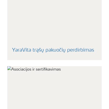
YaraVita trąšų pakuočių perdirbimas