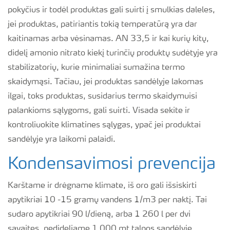
pokyčius ir todėl produktas gali suirti į smulkias daleles,
jei produktas, patiriantis tokią temperatūrą yra dar
kaitinamas arba vėsinamas. AN 33,5 ir kai kurių kitų,
didelį amonio nitrato kiekį turinčių produktų sudėtyje yra
stabilizatorių, kurie minimaliai sumažina termo
skaidymąsi. Tačiau, jei produktas sandėlyje lakomas
ilgai, toks produktas, susidarius termo skaidymuisi
palankioms sąlygoms, gali suirti. Visada sekite ir
kontroliuokite klimatines sąlygas, ypač jei produktai
sandėlyje yra laikomi palaidi.
Kondensavimosi prevencija
Karštame ir drėgname klimate, iš oro gali išsiskirti
apytikriai 10 -15 gramų vandens 1/m3 per naktį. Tai
sudaro apytikriai 90 l/dieną, arba 1 260 l per dvi
savaites, nedideliame 1 000 mt talpos sandėlyje