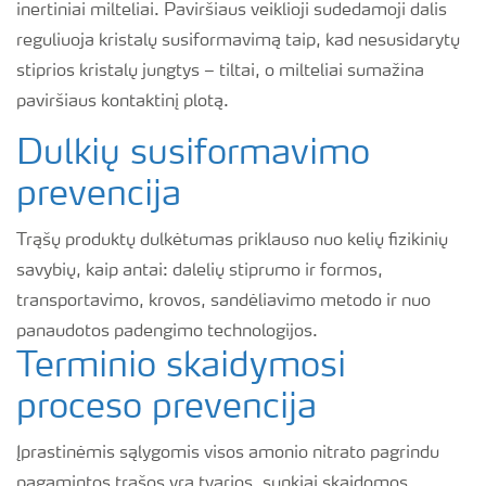
inertiniai milteliai. Paviršiaus veiklioji sudedamoji dalis
reguliuoja kristalų susiformavimą taip, kad nesusidarytų
stiprios kristalų jungtys – tiltai, o milteliai sumažina
paviršiaus kontaktinį plotą.
Dulkių susiformavimo
prevencija
Trąšų produktų dulkėtumas priklauso nuo kelių fizikinių
savybių, kaip antai: dalelių stiprumo ir formos,
transportavimo, krovos, sandėliavimo metodo ir nuo
panaudotos padengimo technologijos.
Terminio skaidymosi
proceso prevencija
Įprastinėmis sąlygomis visos amonio nitrato pagrindu
pagamintos trąšos yra tvarios, sunkiai skaidomos