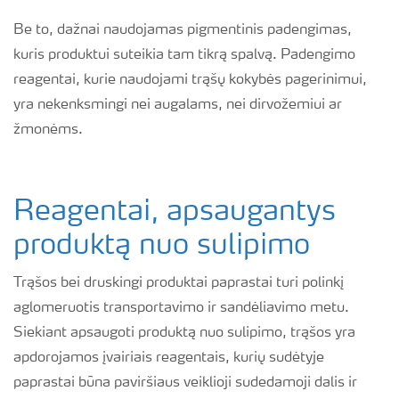
Be to, dažnai naudojamas pigmentinis padengimas,
kuris produktui suteikia tam tikrą spalvą. Padengimo
reagentai, kurie naudojami trąšų kokybės pagerinimui,
yra nekenksmingi nei augalams, nei dirvožemiui ar
žmonėms.
Reagentai, apsaugantys
produktą nuo sulipimo
Trąšos bei druskingi produktai paprastai turi polinkį
aglomeruotis transportavimo ir sandėliavimo metu.
Siekiant apsaugoti produktą nuo sulipimo, trąšos yra
apdorojamos įvairiais reagentais, kurių sudėtyje
paprastai būna paviršiaus veiklioji sudedamoji dalis ir