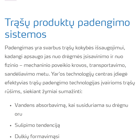
Trąšų produktų padengimo
sistemos
Padengimas yra svarbus trąšų kokybės išsaugojimui,
kadangi apsaugo jas nuo drėgmės įsisavinimo ir nuo
fizinio – mechaninio poveikio krovos, transportavimo,
sandėliavimo metu. Yar’os technologijų centras įdiegė
efektyvias trąšų padengimo technologijas įvairioms trąšų
rūšims, siekiant žymiai sumažinti:
Vandens absorbavimą, kai susiduriama su drėgnu
oru
Sulipimo tendenciją
Dulkių formavimąsi