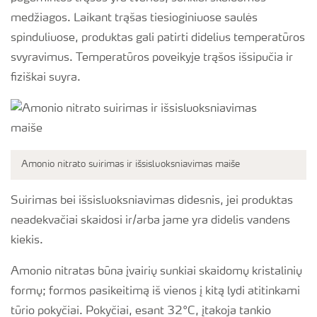
medžiagos. Laikant trąšas tiesioginiuose saulės
spinduliuose, produktas gali patirti didelius temperatūros
svyravimus. Temperatūros poveikyje trąšos išsipučia ir
fiziškai suyra.
Amonio nitrato suirimas ir išsisluoksniavimas maiše
Suirimas bei išsisluoksniavimas didesnis, jei produktas
neadekvačiai skaidosi ir/arba jame yra didelis vandens
kiekis.
Amonio nitratas būna įvairių sunkiai skaidomų kristalinių
formų; formos pasikeitimą iš vienos į kitą lydi atitinkami
tūrio pokyčiai. Pokyčiai, esant 32°C, įtakoja tankio